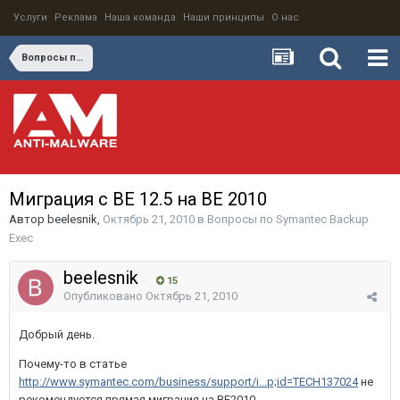
Услуги
Реклама
Наша команда
Наши принципы
О нас
Вопросы по Symantec Backup Exec
Миграция с BE 12.5 на BE 2010
Автор
beelesnik
,
Октябрь 21, 2010
в
Вопросы по Symantec Backup
Exec
beelesnik
15
Опубликовано
Октябрь 21, 2010
Добрый день.
Почему-то в статье
http://www.symantec.com/business/support/i...p;id=TECH137024
не
рекомендуется прямая миграция на BE2010.