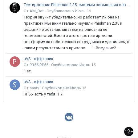
Тестирование Phishman 2.35, системы повышения осведомлённости пользователей в сфере ИБ
От AM_Bot ·
Опубликовано
Июль 16
Теория звучит убедительно, но работает ли она на
практике? Мы внимательно изучили Phishman 2.35 и
решили не останавливаться на описании её
возможностей. Вместо этого протестировали
платформу на собственных сотрудниках и удивились, к
каким результатам это привело. 1. Введение2...
uVS - оффтопик
От PR55.RP55 ·
Опубликовано
Июль 15
Нет.
uVS - оффтопик
От santy ·
Опубликовано
Июль 15
RP55, есть у тебя ТГ?