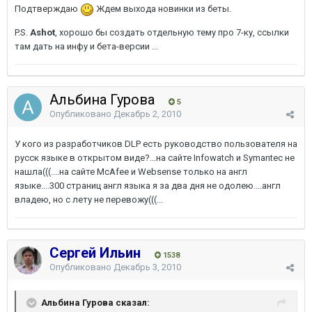
Подтверждаю
Ждем выхода новинки из беты.
P.S.
Ashot
, хорошо бы создать отдельную тему про 7-ку, ссылки
там дать на инфу и бета-версии ...
Альбина Гурова
5
Опубликовано
Декабрь 2, 2010
У кого из разработчиков DLP есть руководство пользователя на
русск языке в открытом виде?...на сайте Infowatch и Symantec не
нашла(((....на сайте McAfee и Websense только на англ
языке....300 страниц англ языка я за два дня не одолею....англ
владею, но с лету не перевожу(((...
Сергей Ильин
1538
Опубликовано
Декабрь 3, 2010
Альбина Гурова сказал: