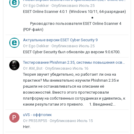
От Ego Dekker ·
Опубликовано
Июль 25
ESET Online Scanner 4.0.1 (Windows 10/11, 64-разрядная)
●
Руководство пользователя ESET Online Scanner 4
(PDF-файл)
Актуальные версии ESET Cyber Security 9
От Ego Dekker ·
Опубликовано
Июль 25
ESET Cyber Security был обновлён до версии 9.0.6700.
Тестирование Phishman 2.35, системы повышения осведомлённости пользователей в сфере ИБ
От AM_Bot ·
Опубликовано
Июль 16
Теория звучит убедительно, но работает ли она на
практике? Мы внимательно изучили Phishman 2.35 и
решили не останавливаться на описании её
возможностей. Вместо этого протестировали
платформу на собственных сотрудниках и удивились, к
каким результатам это привело. 1. Введение2...
uVS - оффтопик
От PR55.RP55 ·
Опубликовано
Июль 15
Нет.