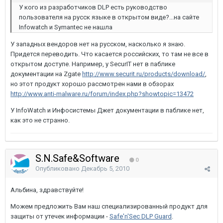
У кого из разработчиков DLP есть руководство
пользователя на русск языке в открытом виде?...на сайте
Infowatch и Symantec не нашла
У западных вендоров нет на русском, насколько я знаю.
Придется переводить. Что касается российских, то там не все в
открытом доступе. Например, у SecurIT нет в паблике
документации на Zgate
http://www.securit.ru/products/download/
,
но этот продукт хорошо рассмотрен нами в обзорах
http://www.anti-malware.ru/forum/index.php?showtopic=13472
У InfoWatch и Инфосистемы Джет документации в паблике нет,
как это не странно.
S.N.Safe&Software
0
Опубликовано
Декабрь 5, 2010
Альбина, здравствуйте!
Можем предложить Вам наш специализированный продукт для
защиты от утечек информации -
Safe'n'Sec DLP Guard
.