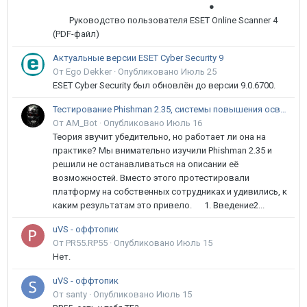
●
Руководство пользователя ESET Online Scanner 4
(PDF-файл)
Актуальные версии ESET Cyber Security 9
От Ego Dekker ·
Опубликовано
Июль 25
ESET Cyber Security был обновлён до версии 9.0.6700.
Тестирование Phishman 2.35, системы повышения осведомлённости пользователей в сфере ИБ
От AM_Bot ·
Опубликовано
Июль 16
Теория звучит убедительно, но работает ли она на
практике? Мы внимательно изучили Phishman 2.35 и
решили не останавливаться на описании её
возможностей. Вместо этого протестировали
платформу на собственных сотрудниках и удивились, к
каким результатам это привело. 1. Введение2...
uVS - оффтопик
От PR55.RP55 ·
Опубликовано
Июль 15
Нет.
uVS - оффтопик
От santy ·
Опубликовано
Июль 15