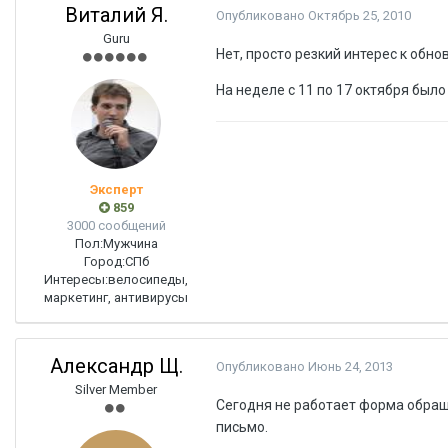
Виталий Я.
Опубликовано
Октябрь 25, 2010
Guru
Нет, просто резкий интерес к обн
На неделе с 11 по 17 октября был
Эксперт
859
3000 сообщений
Пол:
Мужчина
Город:
СПб
Интересы:
велосипеды,
маркетинг, антивирусы
Александр Щ.
Опубликовано
Июнь 24, 2013
Silver Member
Сегодня не работает форма обращ
письмо.