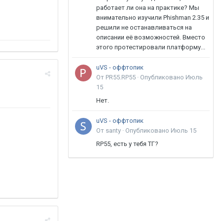
работает ли она на практике? Мы
внимательно изучили Phishman 2.35 и
решили не останавливаться на
описании её возможностей. Вместо
этого протестировали платформу...
uVS - оффтопик
От PR55.RP55 ·
Опубликовано
Июль
15
Нет.
uVS - оффтопик
От santy ·
Опубликовано
Июль 15
RP55, есть у тебя ТГ?