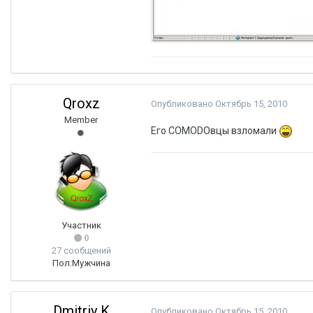
Qroxz
Опубликовано
Октябрь 15, 2010
Member
Его COMODOвцы взломали
Участник
0
27 сообщений
Пол:
Мужчина
Dmitriy K
Опубликовано
Октябрь 15, 2010