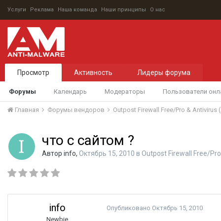
Услуги
Реклама
Наша команда
Наши принципы
О нас
Просмотр
Активность
Лидеры форума
Форумы
Календарь
Модераторы
Пользователи онл
Главная
Форумы вендоров
Outpost Firewall Free/Pro & Antivirus
что с сайтом ?
Автор
info
,
Октябрь 15, 2010
в
Outpost Firewall Free/Pro
info
Опубликовано
Октябрь 15, 2010
Newbie