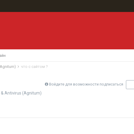
айн
 (Agnitum)
что с сайтом ?
Войдите для возможности подписаться
П
 & Antivirus (Agnitum)