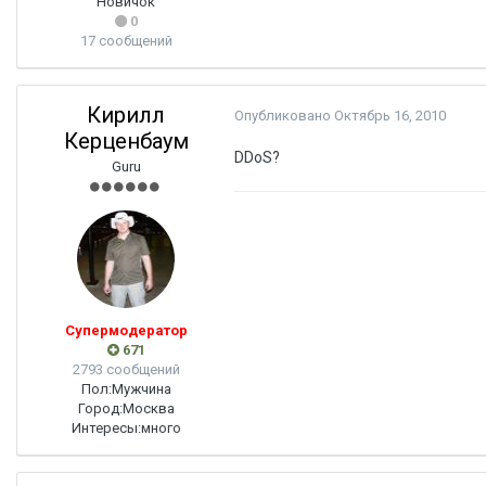
Новичок
0
17 сообщений
Кирилл
Опубликовано
Октябрь 16, 2010
Керценбаум
DDoS?
Guru
Супермодератор
671
2793 сообщений
Пол:
Мужчина
Город:
Москва
Интересы:
много