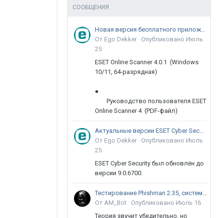
СООБЩЕНИЯ
Новая версия бесплатного приложения ESET Online Scanner доступна пользователям
От Ego Dekker ·
Опубликовано
Июль
25
ESET Online Scanner 4.0.1 (Windows
10/11, 64-разрядная)
●
Руководство пользователя ESET
Online Scanner 4 (PDF-файл)
Актуальные версии ESET Cyber Security 9
От Ego Dekker ·
Опубликовано
Июль
25
ESET Cyber Security был обновлён до
версии 9.0.6700.
Тестирование Phishman 2.35, системы повышения осведомлённости пользователей в сфере ИБ
От AM_Bot ·
Опубликовано
Июль 16
Теория звучит убедительно, но