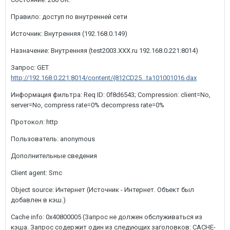
Правило: доступ по внутренней сети
Источник: Внутренняя (192.168.0.149)
Назначение: Внутренняя (test2003.XXX.ru 192.168.0.221:8014)
Запрос: GET
http://192.168.0.221:8014/content/{812CD25...ta101001016.dax
Информация фильтра: Req ID: 0f8d6543; Compression: client=No,
server=No, compress rate=0% decompress rate=0%
Протокол: http
Пользователь: anonymous
Дополнительные сведения
Client agent: Smc
Object source: Интернет (Источник - Интернет. Объект был
добавлен в кэш.)
Cache info: 0x40800005 (Запрос не должен обслуживаться из
кэша. Запрос содержит один из следующих заголовков: CACHE-