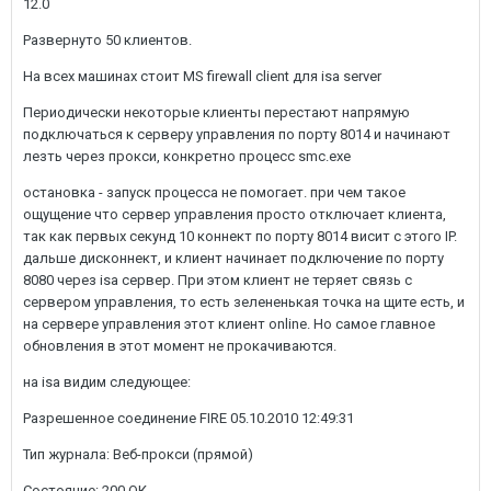
12.0
Развернуто 50 клиентов.
На всех машинах стоит MS firewall client для isa server
Периодически некоторые клиенты перестают напрямую
подключаться к серверу управления по порту 8014 и начинают
лезть через прокси, конкретно процесс smc.exe
остановка - запуск процесса не помогает. при чем такое
ощущение что сервер управления просто отключает клиента,
так как первых секунд 10 коннект по порту 8014 висит с этого IP.
дальше дисконнект, и клиент начинает подключение по порту
8080 через isa сервер. При этом клиент не теряет связь с
сервером управления, то есть зелененькая точка на щите есть, и
на сервере управления этот клиент online. Но самое главное
обновления в этот момент не прокачиваются.
на isa видим следующее:
Разрешенное соединение FIRE 05.10.2010 12:49:31
Тип журнала: Веб-прокси (прямой)
Состояние: 200 ОК.