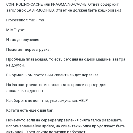
CONTROL:NO-CACHE или PRAGMA:NO-CACHE. Ответ содержит
заголовок LAST-MODIFIED. Ответ не должен быть кэширован.)
Processing time: 1 ms
MIME type:
И так до опупения.
Помогает перезагрузка.
Проблема плавающая, то есть сегодня на одной машине, завтра
на другой.
В нормальном состоянии клиент не идет через isa.
На isa настроено: не использовать прокси сервер для
локальных адресов.
Как бороть не понятно, уже замучался. HELP
Кстати есть еще один баг.
Почему-то если на сервере управления снята галка разрешать
использование live update, на клиентах кнопка продолжает быть
активной., Хотя другие политики работают.