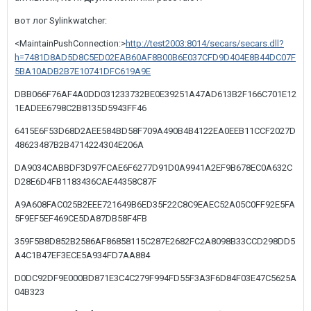
вот лог Sylinkwatcher:
<MaintainPushConnection:>
http://test2003:8014/secars/secars.dll?
h=7481D8AD5D8C5ED02EAB60AF8B00B6E037CFD9D404E8B44DC07F
5BA10ADB2B7E10741DFC619A9E
DBB066F76AF4A0DD031233732BE0E39251A47AD613B2F166C701E12
1EADEE6798C2B8135D5943FF46
6415E6F53D68D2AEE584BD58F709A490B4B4122EA0EEB11CCF2027D
48623487B2B4714224304E206A
DA9034CABBDF3D97FCAE6F6277D91D0A9941A2EF9B678EC0A632C
D28E6D4FB1183436CAE44358C87F
A9A608FAC025B2EEE721649B6ED35F22C8C9EAEC52A05C0FF92E5FA
5F9EF5EF469CE5DA87DB58F4FB
359F5B8D852B2586AF86858115C287E2682FC2A8098B33CCD298DD5
A4C1B47EF3ECE5A934FD7AA884
D0DC92DF9E000BD871E3C4C279F994FD55F3A3F6D84F03E47C5625A
04B323