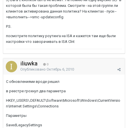
которой была бы такая проблема. Смотрите - на этой группе ли
клиентов активирована данная политика? На клиентах - пуск--
>выполнить-->smc -updateconfig
P.S.
посмотрите политику роутинга на ISA и кажется там еще были
настройки что заворачивать в ISA Clnt
iliuwka
0
Опубликовано
Октябрь 6, 2010
С обновлениями вроде решил
в реестре грохнул два параметра
HKEY_USERS\.DEFAULT\Software\Microsoft\Windows\CurrentVersio
n\Internet Settings\Connections
Параметры
SavedLegacySettings