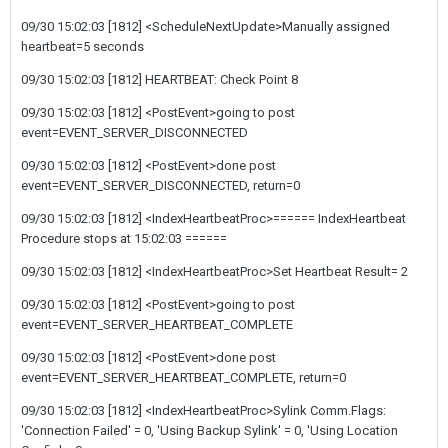
09/30 15:02:03 [1812] <ScheduleNextUpdate>Manually assigned
heartbeat=5 seconds
09/30 15:02:03 [1812] HEARTBEAT: Check Point 8
09/30 15:02:03 [1812] <PostEvent>going to post
event=EVENT_SERVER_DISCONNECTED
09/30 15:02:03 [1812] <PostEvent>done post
event=EVENT_SERVER_DISCONNECTED, return=0
09/30 15:02:03 [1812] <IndexHeartbeatProc>====== IndexHeartbeat
Procedure stops at 15:02:03 ======
09/30 15:02:03 [1812] <IndexHeartbeatProc>Set Heartbeat Result= 2
09/30 15:02:03 [1812] <PostEvent>going to post
event=EVENT_SERVER_HEARTBEAT_COMPLETE
09/30 15:02:03 [1812] <PostEvent>done post
event=EVENT_SERVER_HEARTBEAT_COMPLETE, return=0
09/30 15:02:03 [1812] <IndexHeartbeatProc>Sylink Comm.Flags:
'Connection Failed' = 0, 'Using Backup Sylink' = 0, 'Using Location