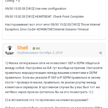
Config' = 0
09/30 15:02:03 [1812] Use new configuration
09/30 15:02:03 [1812] HEARTBEAT: Check Point Complete
Настораживает вот этот error 09/30 15:02:03 [1812] Throw Internet
Exception, Error Code=4294967287;Internet Session Timeout
Shell
301
Опубликовано
Октябрь 5, 2010
1) Маска сети\разные сети не позволяют SEP и SEPM общаться
между собой. Настройки на ISA тут вообще не причем. Настройте
правильно маршрутизацию между вашими клиентами и SEPM
правильно. Если вы указали IP SEP и IP SEPM правильно в своем
посте = проверьте маски, правильно ли указан роутер между
клиентом и сервером. В противном случае бы у вас был тот же
нетбиос через проксю (хотелось бы на это посмотреть =) )
2) в etc\services что то прописано на клиентах ручками?
3) Бага с кнопкой быть не может. Не помню ни одну версию SEP в