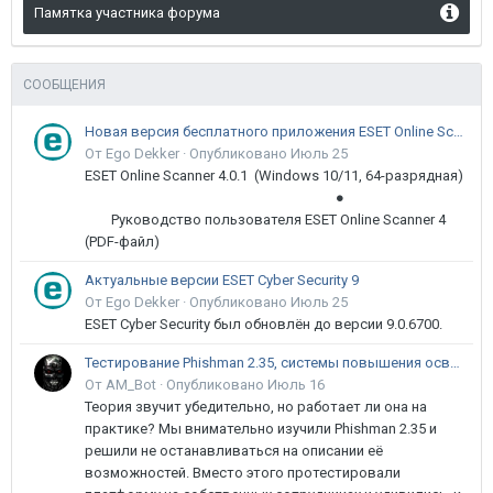
Памятка участника форума
СООБЩЕНИЯ
Новая версия бесплатного приложения ESET Online Scanner доступна пользователям
От Ego Dekker ·
Опубликовано
Июль 25
ESET Online Scanner 4.0.1 (Windows 10/11, 64-разрядная)
●
Руководство пользователя ESET Online Scanner 4
(PDF-файл)
Актуальные версии ESET Cyber Security 9
От Ego Dekker ·
Опубликовано
Июль 25
ESET Cyber Security был обновлён до версии 9.0.6700.
Тестирование Phishman 2.35, системы повышения осведомлённости пользователей в сфере ИБ
От AM_Bot ·
Опубликовано
Июль 16
Теория звучит убедительно, но работает ли она на
практике? Мы внимательно изучили Phishman 2.35 и
решили не останавливаться на описании её
возможностей. Вместо этого протестировали