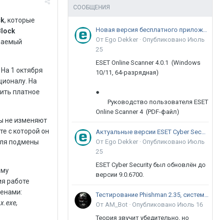
СООБЩЕНИЯ
ck
, которые
Новая версия бесплатного приложения ESET Online Scanner доступна пользователям
Block
От Ego Dekker ·
Опубликовано
Июль
иваемый
25
ESET Online Scanner 4.0.1 (Windows
 На 1 октября
10/11, 64-разрядная)
ционалу. На
ить платное
●
Руководство пользователя ESET
Online Scanner 4 (PDF-файл)
ы не изменяют
те с которой он
Актуальные версии ESET Cyber Security 9
для подмены
От Ego Dekker ·
Опубликовано
Июль
25
ESET Cyber Security был обновлён до
ому
версии 9.0.6700.
ия работе
енами:
Тестирование Phishman 2.35, системы повышения осведомлённости пользователей в сфере ИБ
nx.exe,
От AM_Bot ·
Опубликовано
Июль 16
Теория звучит убедительно, но