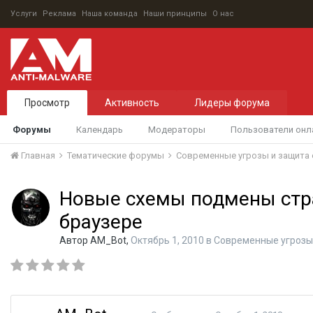
Услуги
Реклама
Наша команда
Наши принципы
О нас
Просмотр
Активность
Лидеры форума
Форумы
Календарь
Модераторы
Пользователи онл
Главная
Тематические форумы
Современные угрозы и защита 
Новые схемы подмены стр
браузере
Автор
AM_Bot
,
Октябрь 1, 2010
в
Современные угрозы 