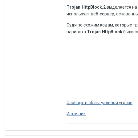
Trojan.HttpBlock.2
выделяется на
использует веб-сервер, основанн
Судя по схожим кодам, которые тр
варианта
Trojan.HttpBlock
были с
Сообщить об актуальной угрозе
Источник