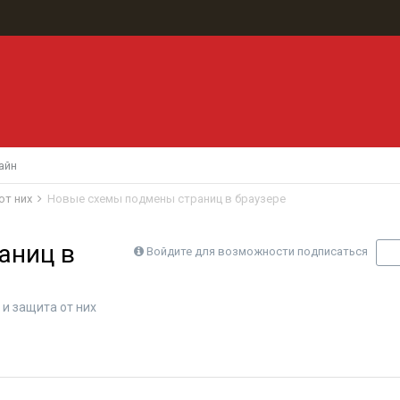
айн
от них
Новые схемы подмены страниц в браузере
аниц в
Войдите для возможности подписаться
П
и защита от них