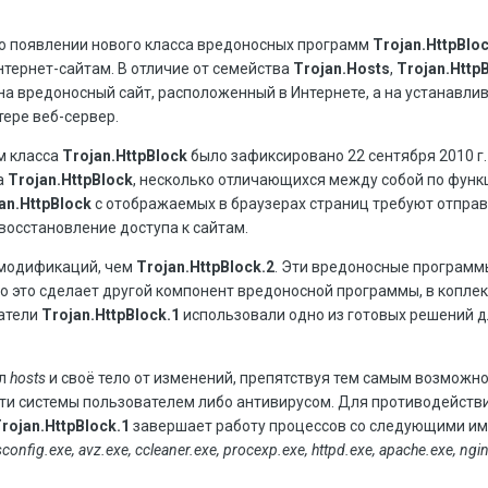
о появлении нового класса вредоносных программ
Trojan.HttpBlo
нтернет-сайтам. В отличие от семейства
Trojan.Hosts
,
Trojan.Http
на вредоносный сайт, расположенный в Интернете, а на устанавл
ере веб-сервер.
м класса
Trojan.HttpBlock
было зафиксировано 22 сентября 2010 г.
а
Trojan.HttpBlock
, несколько отличающихся между собой по функ
an.HttpBlock
с отображаемых в браузерах страниц требуют отправ
восстановление доступа к сайтам.
модификаций, чем
Trojan.HttpBlock.2
. Эти вредоносные программ
что это сделает другой компонент вредоносной программы, в коплек
датели
Trojan.HttpBlock.1
использовали одно из готовых решений 
йл
hosts
и своё тело от изменений, препятствуя тем самым возможн
и системы пользователем либо антивирусом. Для противодейств
rojan.HttpBlock.1
завершает работу процессов со следующими им
sconfig.exe, avz.exe, ccleaner.exe, procexp.exe, httpd.exe, apache.exe, ngi