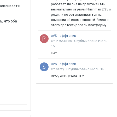
работает ли она на практике? Мы
навливает и
внимательно изучили Phishman 2.35 и
решили не останавливаться на
описании её возможностей. Вместо
, что оба
этого протестировали платформу...
uVS - оффтопик
От PR55.RP55 ·
Опубликовано
Июль
15
Нет.
uVS - оффтопик
От santy ·
Опубликовано
Июль 15
RP55, есть у тебя ТГ?