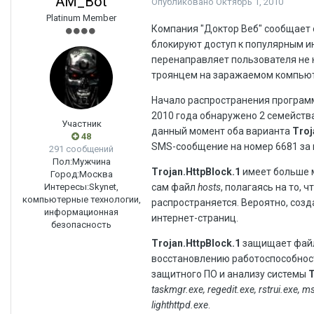
AM_Bot
Опубликовано
Октябрь 1, 2010
Platinum Member
Компания "Доктор Веб" сообщает 
блокируют доступ к популярным и
перенаправляет пользователя не 
троянцем на заражаемом компьют
Начало распространения програм
2010 года обнаружено 2 семейств
Участник
данный момент оба варианта
Troj
48
SMS-сообщение на номер 6681 за 
291 сообщений
Пол:
Мужчина
Trojan.HttpBlock.1
имеет больше 
Город:
Москва
Интересы:
Skynet,
сам файл
hosts
, полагаясь на то, 
компьютерные технологии,
распространяется. Вероятно, соз
информационная
интернет-страниц.
безопасность
Trojan.HttpBlock.1
защищает фа
восстановлению работоспособност
защитного ПО и анализу системы
T
taskmgr.exe, regedit.exe, rstrui.exe, m
lighthttpd.exe
.