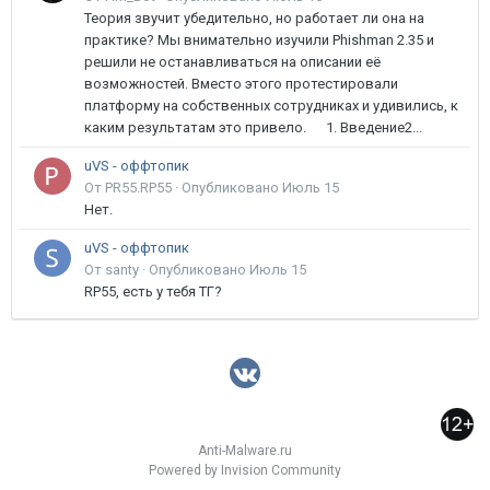
Теория звучит убедительно, но работает ли она на
практике? Мы внимательно изучили Phishman 2.35 и
решили не останавливаться на описании её
возможностей. Вместо этого протестировали
платформу на собственных сотрудниках и удивились, к
каким результатам это привело. 1. Введение2...
uVS - оффтопик
От PR55.RP55 ·
Опубликовано
Июль 15
Нет.
uVS - оффтопик
От santy ·
Опубликовано
Июль 15
RP55, есть у тебя ТГ?
Anti-Malware.ru
Powered by Invision Community