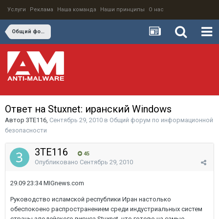
Услуги
Реклама
Наша команда
Наши принципы
О нас
Общий форум по информационной безопасности
Ответ на Stuxnet: иранский Windows
Автор
3TE116
,
Сентябрь 29, 2010
в
Общий форум по информационной
безопасности
3TE116
45
Опубликовано
Сентябрь 29, 2010
29.09 23:34 MIGnews.com
Руководство исламской республики Иран настолько
обеспокоено распространением среди индустриальных систем
страны злодейского вируса Stuxnet, что готово на самые