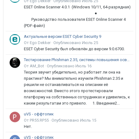
От Ego Dekker ·
Опубликовано
Июль 25
ESET Online Scanner 4.0.1 (Windows 10/11, 64-разрядная)
●
Руководство пользователя ESET Online Scanner 4
(PDF-файл)
Актуальные версии ESET Cyber Security 9
От Ego Dekker ·
Опубликовано
Июль 25
ESET Cyber Security был обновлён до версии 9.0.6700.
Тестирование Phishman 2.35, системы повышения осведомлённости пользователей в сфере ИБ
От AM_Bot ·
Опубликовано
Июль 16
Теория звучит убедительно, но работает ли она на
практике? Мы внимательно изучили Phishman 2.35 и
решили не останавливаться на описании её
возможностей. Вместо этого протестировали
платформу на собственных сотрудниках и удивились, к
каким результатам это привело. 1. Введение2...
uVS - оффтопик
От PR55.RP55 ·
Опубликовано
Июль 15
Нет.
uVS - оффтопик