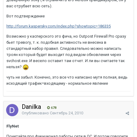
вас отрубает всю сеть).
Вот подтверждение
http://forum.kaspersky.com/index.php?showtopic=186335
Возможно у касперского это фича, но Outpost Firewall Pro сразу
бьет тревогу, т. к. подобная активность не внесена в
стандартный набор правил. Следовательно можно написать
троян который будет выходит под видом обновления через
svchost.exe. И весело оставит там отчет. И ли вы считаете так
нельзя?
чуть не забыл. Конечно, это все что написано мутя полная, ведь
исходящий трафик=входящему - нормальное явление
Danilka
678
Опубликовано
Сентябрь 24, 2010
FlyNet
Почитайте про фукнционал работы сети в ОС. И потом говорите,