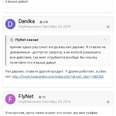
я выше давал
Danilka
678
Опубликовано
Сентябрь 24, 2010
FlyNet сказал:
причем здесь рау сокет когда ваш кис дерьмо. Я ставлю на
доверенные - доступ по запросу, а на svchost разрешить
все действия, так инет отрубается вообще. Вы ссылку
почитайте что я выше давал
Раз дерьмо, ставьте другой продукт. У других работает, а у Вас
нет.
http://forum.kaspersky.com/index.php?showt...t&p=1482526
FlyNet
10
Опубликовано
Сентябрь 24, 2010
Я не против, пусть лезет в инет что хочет, вы мне трафик