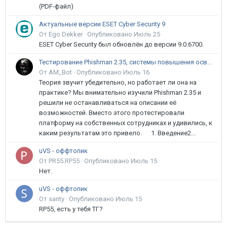
(PDF-файл)
Актуальные версии ESET Cyber Security 9
От Ego Dekker ·
Опубликовано
Июль 25
ESET Cyber Security был обновлён до версии 9.0.6700.
Тестирование Phishman 2.35, системы повышения осведомлённости пользователей в сфере ИБ
От AM_Bot ·
Опубликовано
Июль 16
Теория звучит убедительно, но работает ли она на
практике? Мы внимательно изучили Phishman 2.35 и
решили не останавливаться на описании её
возможностей. Вместо этого протестировали
платформу на собственных сотрудниках и удивились, к
каким результатам это привело. 1. Введение2...
uVS - оффтопик
От PR55.RP55 ·
Опубликовано
Июль 15
Нет.
uVS - оффтопик
От santy ·
Опубликовано
Июль 15
RP55, есть у тебя ТГ?