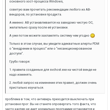
основного хост-процесса Windows,
советую вам прочитать рекомендации любого из АВ-
вендоров, по установке продукта.
А именно: АВ устанавливается на заведомо чистую ОС,
желательно сразу после её установки.
А уже потом можете захламлять систему чем угодно
Только в этом случае, вы увидите адекватные алерты PDM
о "внедрении в процесс" или о "несанкционированном
доступе".
Грубо говоря:
1. правила созданные для svchost.exe на чистой венде не
надо изменять.
2. любой запрос на изменение этих правил, должен очень
пристально изучаться.
проблема в том, что антивирь приходится выключать при
установке прог. Вы не станете опровергать того факта, что
часто каспер не дает нормально программе установится и