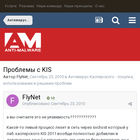
Услуги
Реклама
Наша команда
Наши принципы
О нас
Антивирус Касперского - покупка, использование и решение проблем
Проблемы с KIS
Автор
FlyNet
,
Сентябрь 23, 2010
в
Антивирус Касперского - покупка,
использование и решение проблем
FlyNet
10
Опубликовано
Сентябрь 23, 2010
а вы считаете это не уязвимость????????????
Какой-то левый процесс лезет в сеть через svchost который у
лаб. касперского KIS 2011 вообще полностью добавлен в
доверенную зону ( и ограничить его нельзя брандмауэром, он у