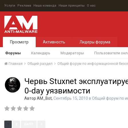
Услуги
Реклама
Наша команда
Наши принципы
О нас
Просмотр
Активность
Лидеры форума
Форумы
Календарь
Модераторы
Пользователи онл
Главная
Общий раздел
Общий форум по информационной безо
Червь Stuxnet эксплуатиру
0-day уязвимости
Автор
AM_Bot
,
Сентябрь 15, 2010
в
Общий форум по и
Страница 1 из 2
1
2
ДАЛЕЕ