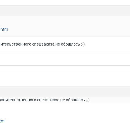
x.htm
вительственного спецзаказа не обошлось ;-)
равительственного спецзаказа не обошлось ;-)
html