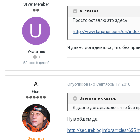
Silver Member
A. сказал:
Просто оставлю это здесь
http://www.langner.com/en/inde
Я давно догадывался, что без пра
Участник
0
52 сообщений
A.
Опубликовано
Сентябрь 17, 2010
Guru
Username сказал:
Я давно догадывался, что без п
Ну в общем да:
http://secureblog.info/articles/655.
Эксперт