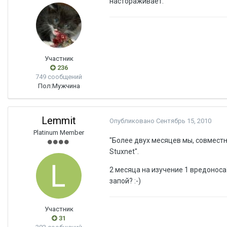
настораживает.
Участник
236
749 сообщений
Пол:
Мужчина
Lemmit
Опубликовано
Сентябрь 15, 2010
Platinum Member
"Более двух месяцев мы, совместн
Stuxnet".
2 месяца на изучение 1 вредонос
запой? :-)
Участник
31