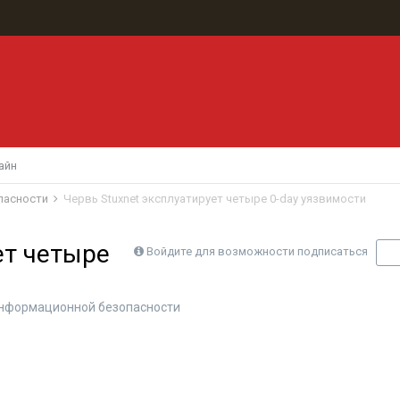
айн
пасности
Червь Stuxnet эксплуатирует четыре 0-day уязвимости
ет четыре
Войдите для возможности подписаться
П
нформационной безопасности