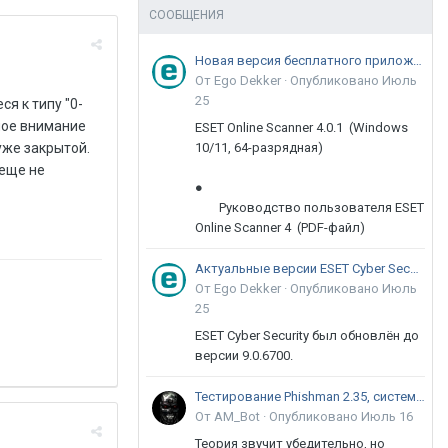
СООБЩЕНИЯ
Новая версия бесплатного приложения ESET Online Scanner доступна пользователям
От Ego Dekker ·
Опубликовано
Июль
25
я к типу "0-
ное внимание
ESET Online Scanner 4.0.1 (Windows
10/11, 64-разрядная)
уже закрытой.
 еще не
●
Руководство пользователя ESET
Online Scanner 4 (PDF-файл)
Актуальные версии ESET Cyber Security 9
От Ego Dekker ·
Опубликовано
Июль
25
ESET Cyber Security был обновлён до
версии 9.0.6700.
Тестирование Phishman 2.35, системы повышения осведомлённости пользователей в сфере ИБ
От AM_Bot ·
Опубликовано
Июль 16
Теория звучит убедительно, но