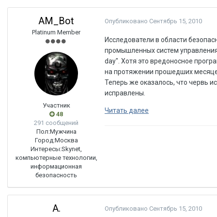
AM_Bot
Опубликовано
Сентябрь 15, 2010
Platinum Member
Исследователи в области безопас
промышленных систем управления,
day". Хотя это вредоносное прог
на протяжении прошедших месяцев
Теперь же оказалось, что червь ис
исправлены.
Участник
Читать далее
48
291 сообщений
Пол:
Мужчина
Город:
Москва
Интересы:
Skynet,
компьютерные технологии,
информационная
безопасность
A.
Опубликовано
Сентябрь 15, 2010