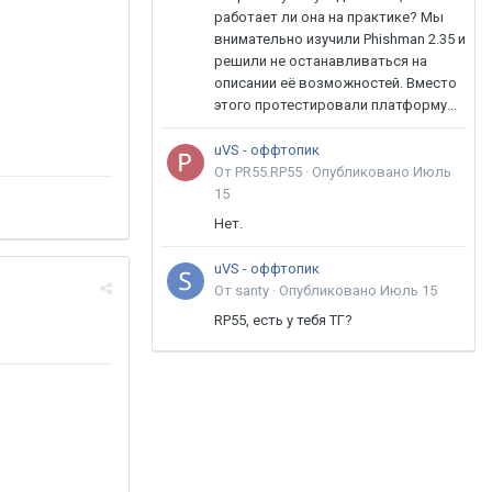
работает ли она на практике? Мы
внимательно изучили Phishman 2.35 и
решили не останавливаться на
описании её возможностей. Вместо
этого протестировали платформу...
uVS - оффтопик
От PR55.RP55 ·
Опубликовано
Июль
15
Нет.
uVS - оффтопик
От santy ·
Опубликовано
Июль 15
RP55, есть у тебя ТГ?