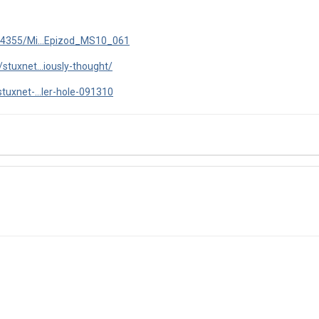
/34355/Mi...Epizod_MS10_061
stuxnet...iously-thought/
tuxnet-...ler-hole-091310