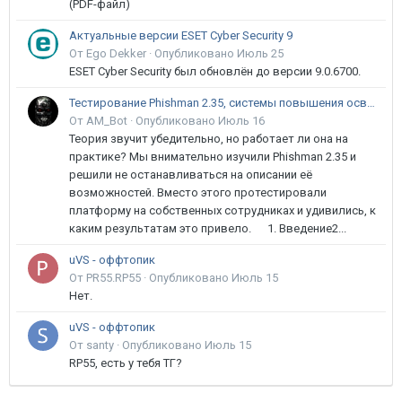
(PDF-файл)
Актуальные версии ESET Cyber Security 9
От Ego Dekker ·
Опубликовано
Июль 25
ESET Cyber Security был обновлён до версии 9.0.6700.
Тестирование Phishman 2.35, системы повышения осведомлённости пользователей в сфере ИБ
От AM_Bot ·
Опубликовано
Июль 16
Теория звучит убедительно, но работает ли она на
практике? Мы внимательно изучили Phishman 2.35 и
решили не останавливаться на описании её
возможностей. Вместо этого протестировали
платформу на собственных сотрудниках и удивились, к
каким результатам это привело. 1. Введение2...
uVS - оффтопик
От PR55.RP55 ·
Опубликовано
Июль 15
Нет.
uVS - оффтопик
От santy ·
Опубликовано
Июль 15
RP55, есть у тебя ТГ?