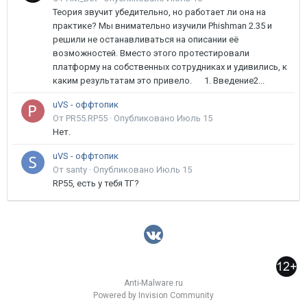
Теория звучит убедительно, но работает ли она на
практике? Мы внимательно изучили Phishman 2.35 и
решили не останавливаться на описании её
возможностей. Вместо этого протестировали
платформу на собственных сотрудниках и удивились, к
каким результатам это привело. 1. Введение2...
uVS - оффтопик
От PR55.RP55 ·
Опубликовано
Июль 15
Нет.
uVS - оффтопик
От santy ·
Опубликовано
Июль 15
RP55, есть у тебя ТГ?
Anti-Malware.ru
Powered by Invision Community