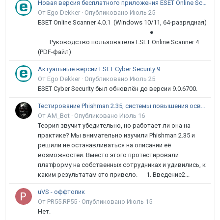
Новая версия бесплатного приложения ESET Online Scanner доступна пользователям
От Ego Dekker ·
Опубликовано
Июль 25
ESET Online Scanner 4.0.1 (Windows 10/11, 64-разрядная)
●
Руководство пользователя ESET Online Scanner 4
(PDF-файл)
Актуальные версии ESET Cyber Security 9
От Ego Dekker ·
Опубликовано
Июль 25
ESET Cyber Security был обновлён до версии 9.0.6700.
Тестирование Phishman 2.35, системы повышения осведомлённости пользователей в сфере ИБ
От AM_Bot ·
Опубликовано
Июль 16
Теория звучит убедительно, но работает ли она на
практике? Мы внимательно изучили Phishman 2.35 и
решили не останавливаться на описании её
возможностей. Вместо этого протестировали
платформу на собственных сотрудниках и удивились, к
каким результатам это привело. 1. Введение2...
uVS - оффтопик
От PR55.RP55 ·
Опубликовано
Июль 15
Нет.