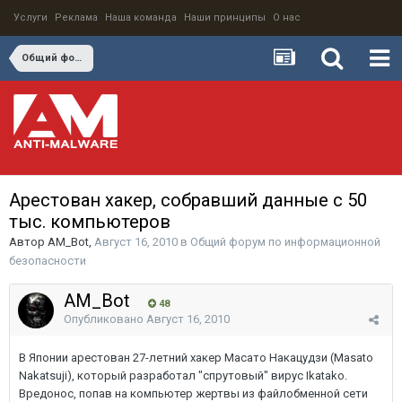
Услуги
Реклама
Наша команда
Наши принципы
О нас
Общий форум по информационной безопасности
Арестован хакер, собравший данные с 50
тыс. компьютеров
Автор
AM_Bot
,
Август 16, 2010
в
Общий форум по информационной
безопасности
AM_Bot
48
Опубликовано
Август 16, 2010
В Японии арестован 27-летний хакер Масато Накацудзи (Masato
Nakatsuji), который разработал "спрутовый" вирус Ikatako.
Вредонос, попав на компьютер жертвы из файлобменной сети