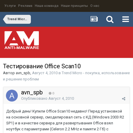
Услуги
Реклама
Наша команда
Наши принципы
О нас
Trend Micro - покупка, использование и решение проблем
Тестирование Office Scan10
Автор
avn_spb
,
Август 4, 2010
в
Trend Micro - покупка, использование
и решение проблем
avn_spb
0
Опубликовано
Август 4, 2010
Добрый день! Купили Office Scan10 недавно! Перед установкой
на основной сервер, смоделировал сеть с КД (Windows 2003 R2
SP1) и в качестве сервера для развертывания Office взял
ноутбук с параметрами (Celeron 2.2 MHz и памяти 2 Гб) с