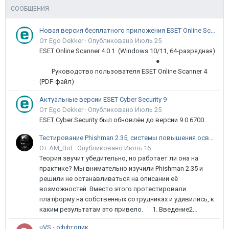
СООБЩЕНИЯ
Новая версия бесплатного приложения ESET Online Scanner доступна пользователям
От Ego Dekker ·
Опубликовано
Июль 25
ESET Online Scanner 4.0.1 (Windows 10/11, 64-разрядная)
●
Руководство пользователя ESET Online Scanner 4
(PDF-файл)
Актуальные версии ESET Cyber Security 9
От Ego Dekker ·
Опубликовано
Июль 25
ESET Cyber Security был обновлён до версии 9.0.6700.
Тестирование Phishman 2.35, системы повышения осведомлённости пользователей в сфере ИБ
От AM_Bot ·
Опубликовано
Июль 16
Теория звучит убедительно, но работает ли она на
практике? Мы внимательно изучили Phishman 2.35 и
решили не останавливаться на описании её
возможностей. Вместо этого протестировали
платформу на собственных сотрудниках и удивились, к
каким результатам это привело. 1. Введение2...
uVS - оффтопик