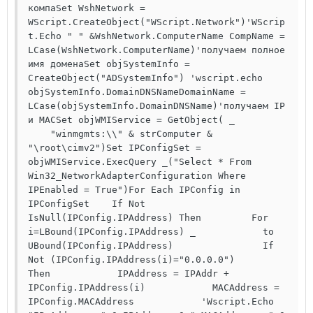
компаSet WshNetwork = 
WScript.CreateObject("WScript.Network")'WScrip
t.Echo " " &WshNetwork.ComputerName CompName = 
LCase(WshNetwork.ComputerName)'получаем полное 
имя доменаSet objSystemInfo = 
CreateObject("ADSystemInfo") 'wscript.echo 
objSystemInfo.DomainDNSNameDomainName = 
LCase(objSystemInfo.DomainDNSName)'получаем IP 
и MACSet objWMIService = GetObject( _ 
    "winmgmts:\\" & strComputer & 
"\root\cimv2")Set IPConfigSet = 
objWMIService.ExecQuery _("Select * From 
Win32_NetworkAdapterConfiguration Where 
IPEnabled = True")For Each IPConfig in 
IPConfigSet    If Not 
IsNull(IPConfig.IPAddress) Then         For 
i=LBound(IPConfig.IPAddress) _            to 
UBound(IPConfig.IPAddress)                If 
Not (IPConfig.IPAddress(i)="0.0.0.0") 
Then            IPAddress = IPAddr + 
IPConfig.IPAddress(i)            MACAddress = 
IPConfig.MACAddress            'Wscript.Echo 