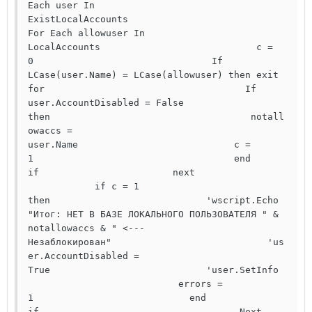
Each user In 
ExistLocalAccounts                            
For Each allowuser In 
LocalAccounts                            c = 
0                                If 
LCase(user.Name) = LCase(allowuser) then exit 
for                                    If 
user.AccountDisabled = False 
then                                    notall
owaccs = 
user.Name                            c = 
1                                    end 
if                        next                
            if c = 1 
then                            'wscript.Echo 
"Итог: НЕТ В БАЗЕ ЛОКАЛЬНОГО ПОЛЬЗОВАТЕЛЯ " & 
notallowaccs & " <--- 
Незаблокирован"                            'us
er.AccountDisabled = 
True                            'user.SetInfo 
                           errors = 
1                            end 
if                                    Next    