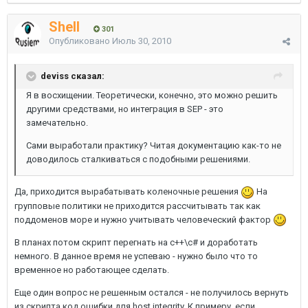
Shell
301
Опубликовано
Июль 30, 2010
deviss сказал:
Я в восхищении. Теоретически, конечно, это можно решить
другими средствами, но интеграция в SEP - это
замечательно.
Сами выработали практику? Читая документацию как-то не
доводилось сталкиваться с подобными решениями.
Да, приходится вырабатывать коленочные решения
На
групповые политики не приходится рассчитывать так как
поддоменов море и нужно учитывать человеческий фактор
В планах потом скрипт перегнать на c++\c# и доработать
немного. В данное время не успеваю - нужно было что то
временное но работающее сделать.
Еще один вопрос не решенным остался - не получилось вернуть
из скрипта код ошибки для host integrity. К примеру, если