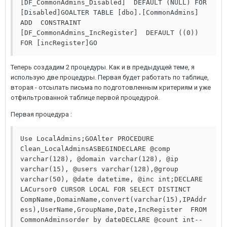
[DF_CommonAdmins_Disabled]  DEFAULT (NULL) FOR 
[Disabled]GOALTER TABLE [dbo].[CommonAdmins] 
ADD  CONSTRAINT 
[DF_CommonAdmins_IncRegister]  DEFAULT ((0)) 
FOR [incRegister]GO
Теперь создадим 2 процедуры. Как и в предыдущей теме, я
использую две процедуры. Первая будет работать по таблице,
вторая - отсылать письма по подготовленным критериям и уже
отфильтрованной таблице первой процедурой.
Первая процедура :
Use LocalAdmins;GOAlter PROCEDURE 
Clean_LocalAdminsASBEGINDECLARE @comp 
varchar(128), @domain varchar(128), @ip 
varchar(15), @users varchar(128),@group 
varchar(50), @date datetime, @inc int;DECLARE 
LACursor0 CURSOR LOCAL FOR SELECT DISTINCT 
CompName,DomainName,convert(varchar(15),IPAddr
ess),UserName,GroupName,Date,IncRegister  FROM 
CommonAdminsorder by dateDECLARE @count int--