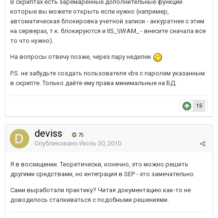
В скриптах есть заремаренные дополнительные функции
которые вы можете открыть если нужно (например,
автоматическая блокировка учетной записи - аккуратнее с этим
на серверах, т.к. блокируются и IIS_\IWAM_ - внесите сначала все
то что нужно).
На вопросы отвечу позже, через пару неделек
P.S. не забудьте создать пользователя vbs с паролем указанным
в скрипте. Только дайте ему права минимальные на БД.
15
deviss
75
Опубликовано
Июль 30, 2010
Я в восхищении. Теоретически, конечно, это можно решить
другими средствами, но интеграция в SEP - это замечательно.
Сами выработали практику? Читая документацию как-то не
доводилось сталкиваться с подобными решениями.