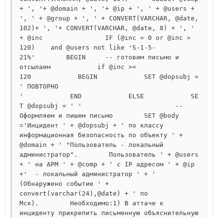
+ ', '+ @domain + ', '+ @ip + ', ' + @users + 
', ' + @group + ', ' + CONVERT(VARCHAR, @date, 
102)+ ', '+ CONVERT(VARCHAR, @date, 8) + ', ' 
+ @inc                IF (@inc = 0 or @inc > 
120)    and @users not like 'S-1-5-
21%'        BEGIN     -- готовим письмо и 
отсылаем            if @inc >= 
120            BEGIN            SET @dopsubj = 
' ПОВТОРНО 
'            END            ELSE            SE
T @dopsubj = ' '                        --
Оформляем и пишем письмо        SET @body 
='Инцидент ' + @dopsubj + ' по классу 
информационная безопасность по объекту ' + 
@domain + ' "Пользователь - локальный 
администратор".        Пользователь ' + @users 
+ ' на АРМ ' + @comp + ' с IP адресом ' + @ip 
+'  - локальный администратор ' + ' 
(Обнаружено событие ' + 
convert(varchar(24),@date) + ' по 
Мск).        Необходимо:1) В аттаче к 
инциденту прикрепить письменную объяснительную 