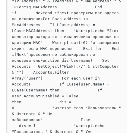
"IP Address: " & IPAddress & " MACAddress: " & 
IPConfig.MACAddress                End 
if        Nextend ifnext'проверяем mac-адреса 
на исключенияFor Each address in 
MacAddresses    If LCase(address) = 
LCase(MACAddress) then    'Wscript.echo "Этот 
компьютер находится в исключениях проверки по 
критерию MAC"    Wscript.quit(0) 'и завершаем 
скрипт если MAC перечислен    Exit for    End 
ifNext'проверяем не заблокирован ли 
пользовательFunction dis(Username)    Set 
Accounts = GetObject("WinNT://" & strComputer 
& "")    Accounts.Filter = 
Array("user")        For each user in 
Accounts            If LCase(user.Name) = 
LCase(Username) then                If 
user.AccountDisabled = False 
then                dis = 
0                'wscript.echo "Пользователь " 
& Username & " Не 
заблокирован"                Else             
   dis = 1                'wscript.echo 
"Пользователь " & Username & " Уже 