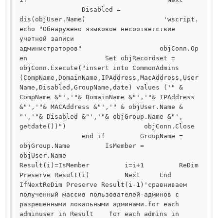
                Disabled = 
dis(objUser.Name)                    'wscript.
echo "Обнаружено языковое несоответствие 
учетной записи 
администраторов"                    objConn.Op
en                    Set objRecordset = 
objConn.Execute("insert into CommonAdmins 
(CompName,DomainName,IPAddress,MacAddress,User
Name,Disabled,GroupName,date) values ('" & 
CompName &"','"& DomainName &"','"& IPAddress 
&"','"& MACAddress &"','" & objUser.Name & 
"','"& Disabled &"','"& objGroup.Name &"', 
getdate())")                    objConn.Close 
                end if         GroupName = 
objGroup.Name         IsMember = 
objUser.Name         
Result(i)=IsMember         i=i+1         ReDim 
Preserve Result(i)         Next     End 
IfNextReDim Preserve Result(i-1)'сравниваем 
полученный массив пользователей-админов с 
разрешенными локальными админами.for each 
adminuser in Result    for each admins in 