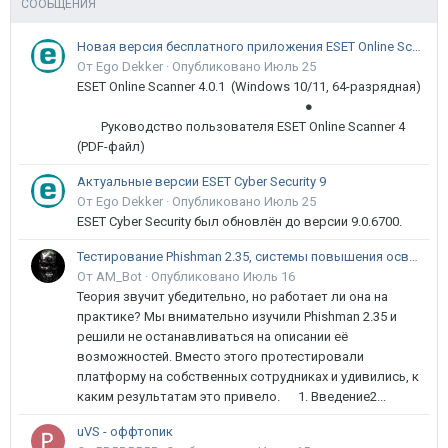
СООБЩЕНИЯ
Новая версия бесплатного приложения ESET Online Scanner доступна пользователям
От Ego Dekker ·
Опубликовано
Июль 25
ESET Online Scanner 4.0.1 (Windows 10/11, 64-разрядная)
●
Руководство пользователя ESET Online Scanner 4
(PDF-файл)
Актуальные версии ESET Cyber Security 9
От Ego Dekker ·
Опубликовано
Июль 25
ESET Cyber Security был обновлён до версии 9.0.6700.
Тестирование Phishman 2.35, системы повышения осведомлённости пользователей в сфере ИБ
От AM_Bot ·
Опубликовано
Июль 16
Теория звучит убедительно, но работает ли она на
практике? Мы внимательно изучили Phishman 2.35 и
решили не останавливаться на описании её
возможностей. Вместо этого протестировали
платформу на собственных сотрудниках и удивились, к
каким результатам это привело. 1. Введение2...
uVS - оффтопик