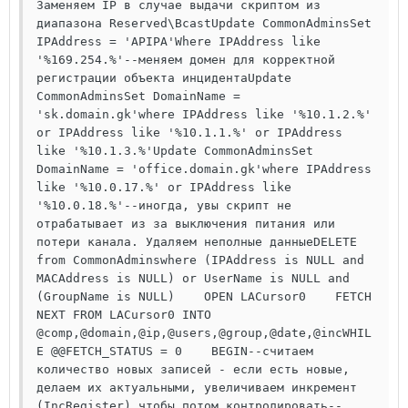
Заменяем IP в случае выдачи скриптом из 
диапазона Reserved\BcastUpdate CommonAdminsSet 
IPAddress = 'APIPA'Where IPAddress like 
'%169.254.%'--меняем домен для корректной 
регистрации объекта инцидентаUpdate 
CommonAdminsSet DomainName = 
'sk.domain.gk'where IPAddress like '%10.1.2.%' 
or IPAddress like '%10.1.1.%' or IPAddress 
like '%10.1.3.%'Update CommonAdminsSet 
DomainName = 'office.domain.gk'where IPAddress 
like '%10.0.17.%' or IPAddress like 
'%10.0.18.%'--иногда, увы скрипт не 
отрабатывает из за выключения питания или 
потери канала. Удаляем неполные данныеDELETE 
from CommonAdminswhere (IPAddress is NULL and 
MACAddress is NULL) or UserName is NULL and 
(GroupName is NULL)    OPEN LACursor0    FETCH 
NEXT FROM LACursor0 INTO 
@comp,@domain,@ip,@users,@group,@date,@incWHIL
E @@FETCH_STATUS = 0    BEGIN--считаем 
количество новых записей - если есть новые, 
делаем их актуальными, увеличиваем инкремент 
(IncRegister) чтобы потом контролировать--