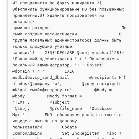
ИТ специалиста по факту инцидента.2) 
Обеспечить функционирование ПО без повышенных 
привилегий.3) Удалить пользователя из 
локальных 
администраторов.                            Пи
сьмо создано автоматически.                В 
группе локальных администраторов должны быть 
только следующие учетные 
записи:1)    2)3)'DECLARE @subj varchar(128)= 
'Локальный администратор ' + ' Пользователь - 
локальный администратор. '+ ' Object: ' + 
@domain + ' '        EXEC 
msdb.dbo.sp_send_dbmail        @recipients=N'h
elpdesk@company.ru',        @copy_recipients 
=N'ваш_емайл@company.ru',        @body = 
@body,        @body_format = 
'TEXT',        @subject 
=@subj,        @profile_name = 'Database 
Mail'        END--обновляем данные о том что 
инцидент выслан по данному 
пользователю        Update 
CommonAdmins        Set IncRegister = @inc + 