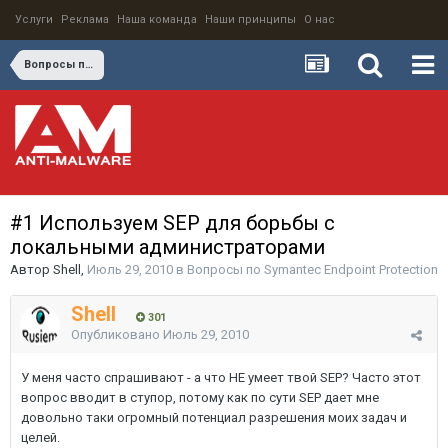
Услуги
Реклама
Наша команда
Наши принципы
О нас
Вопросы по Symantec Endpoint Protection
#1 Используем SEP для борьбы с
локальными администраторами
Автор
Shell
,
Июль 29, 2010
в
Вопросы по Symantec Endpoint Protection
Shell
301
Опубликовано
Июль 29, 2010
У меня часто спрашивают - а что НЕ умеет твой SEP? Часто этот
вопрос вводит в ступор, потому как по сути SEP дает мне
довольно таки огромный потенциал разрешения моих задач и
целей.