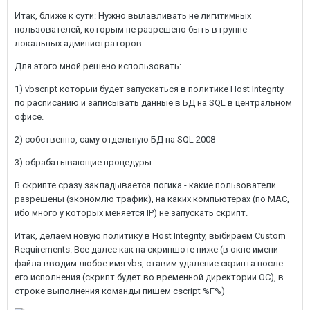
Итак, ближе к сути: Нужно вылавливать не лигитимных
пользователей, которым не разрешено быть в группе
локальных администраторов.
Для этого мной решено использовать:
1) vbscript который будет запускаться в политике Host Integrity
по расписанию и записывать данные в БД на SQL в центральном
офисе.
2) собственно, саму отдельную БД на SQL 2008
3) обрабатывающие процедуры.
В скрипте сразу закладывается логика - какие пользователи
разрешены (экономлю трафик), на каких компьютерах (по MAC,
ибо много у которых меняется IP) не запускать скрипт.
Итак, делаем новую политику в Host Integrity, выбираем Custom
Requirements. Все далее как на скриншоте ниже (в окне имени
файла вводим любое имя.vbs, ставим удаление скрипта после
его исполнения (скрипт будет во временной директории ОС), в
строке выполнения команды пишем cscript %F%)