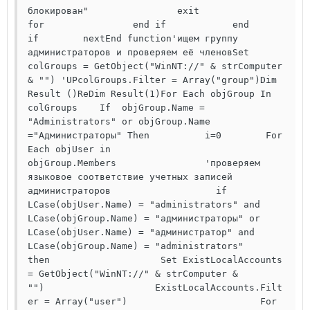
блокирован"                exit 
for                end if            end 
if        nextEnd function'ищем группу 
администраторов и проверяем её членовSet 
colGroups = GetObject("WinNT://" & strComputer 
& "") 'UPcolGroups.Filter = Array("group")Dim 
Result ()ReDim Result(1)For Each objGroup In 
colGroups    If  objGroup.Name = 
"Administrators" or objGroup.Name 
="Администраторы" Then          i=0        For 
Each objUser in 
objGroup.Members                'проверяем 
языковое соответствие учетных записей 
администраторов                   if 
LCase(objUser.Name) = "administrators" and 
LCase(objGroup.Name) = "администраторы" or 
LCase(objUser.Name) = "администратор" and 
LCase(objGroup.Name) = "administrators" 
then                    Set ExistLocalAccounts 
= GetObject("WinNT://" & strComputer & 
"")                    ExistLocalAccounts.Filt
er = Array("user")                        For 