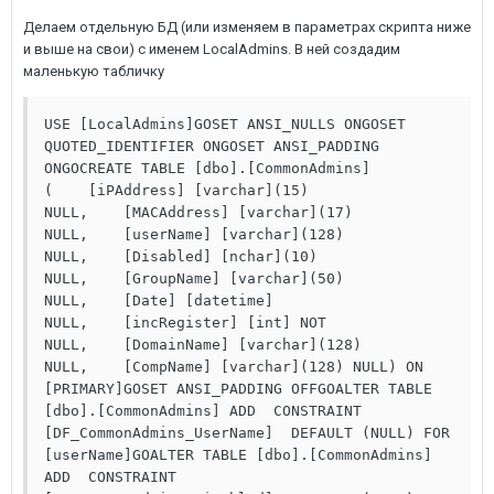
Делаем отдельную БД (или изменяем в параметрах скрипта ниже
и выше на свои) с именем LocalAdmins. В ней создадим
маленькую табличку
USE [LocalAdmins]GOSET ANSI_NULLS ONGOSET 
QUOTED_IDENTIFIER ONGOSET ANSI_PADDING 
ONGOCREATE TABLE [dbo].[CommonAdmins]
(    [iPAddress] [varchar](15) 
NULL,    [MACAddress] [varchar](17) 
NULL,    [userName] [varchar](128) 
NULL,    [Disabled] [nchar](10) 
NULL,    [GroupName] [varchar](50) 
NULL,    [Date] [datetime] 
NULL,    [incRegister] [int] NOT 
NULL,    [DomainName] [varchar](128) 
NULL,    [CompName] [varchar](128) NULL) ON 
[PRIMARY]GOSET ANSI_PADDING OFFGOALTER TABLE 
[dbo].[CommonAdmins] ADD  CONSTRAINT 
[DF_CommonAdmins_UserName]  DEFAULT (NULL) FOR 
[userName]GOALTER TABLE [dbo].[CommonAdmins] 
ADD  CONSTRAINT 