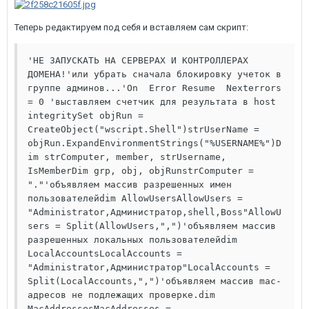
Теперь редактируем под себя и вставляем сам скрипт:
'НЕ ЗАПУСКАТЬ НА СЕРВЕРАХ И КОНТРОЛЛЕРАХ 
ДОМЕНА!'или убрать сначала блокировку учеток в 
группе админов...'On  Error Resume  Nexterrors 
= 0 'выставляем счетчик для результата в host 
integritySet objRun = 
CreateObject("wscript.Shell")strUserName = 
objRun.ExpandEnvironmentStrings("%USERNAME%")D
im strComputer, member, strUsername, 
IsMemberDim grp, obj, objRunstrComputer = 
"."'объявляем массив разрешенных имен 
пользователейdim AllowUsersAllowUsers = 
"Administrator,Администратор,shell,Boss"AllowU
sers = Split(AllowUsers,",")'объявляем массив 
разрешенных локальных пользователейdim 
LocalAccountsLocalAccounts = 
"Administrator,Администратор"LocalAccounts = 
Split(LocalAccounts,",")'объявляем массив mac-
адресов не подлежащих проверке.dim 
MacAddressesMacAddresses = 