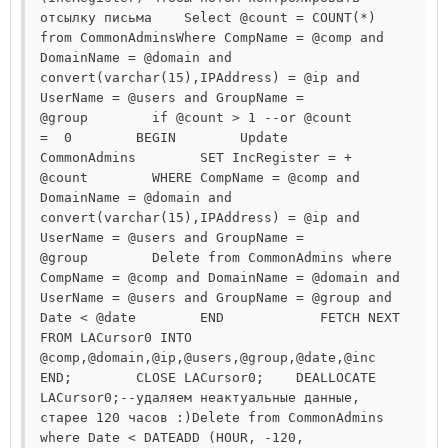
отсылку письма    Select @count = COUNT(*) 
from CommonAdminsWhere CompName = @comp and 
DomainName = @domain and 
convert(varchar(15),IPAddress) = @ip and 
UserName = @users and GroupName = 
@group        if @count > 1 --or @count 
=  0        BEGIN        Update 
CommonAdmins        SET IncRegister = + 
@count        WHERE CompName = @comp and 
DomainName = @domain and 
convert(varchar(15),IPAddress) = @ip and 
UserName = @users and GroupName = 
@group        Delete from CommonAdmins where 
CompName = @comp and DomainName = @domain and 
UserName = @users and GroupName = @group and 
Date < @date        END            FETCH NEXT 
FROM LACursor0 INTO 
@comp,@domain,@ip,@users,@group,@date,@inc    
END;        CLOSE LACursor0;    DEALLOCATE 
LACursor0;--удаляем неактуальные данные, 
старее 120 часов :)Delete from CommonAdmins 
where Date < DATEADD (HOUR, -120, 