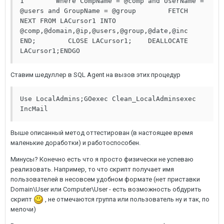
1        Where CompName = @comp and UserName = 
@users and GroupName = @group        FETCH 
NEXT FROM LACursor1 INTO 
@comp,@domain,@ip,@users,@group,@date,@inc    
END;        CLOSE LACursor1;    DEALLOCATE 
LACursor1;ENDGO
Ставим шедуллер в SQL Agent на вызов этих процедур
Use LocalAdmins;GOexec Clean_LocalAdminsexec 
IncMail
Выше описанный метод оттестирован (в настоящее время
маленькие доработки) и работоспособен.
Минусы? Конечно есть что я просто физически не успеваю
реализовать. Например, то что скрипт получает имя
пользователей в несовсем удобном формате (нет приставки
Domain\User или Computer\User - есть возможность обдурить
скрипт
, не отмечаются группа или пользователь ну и так, по
мелочи)