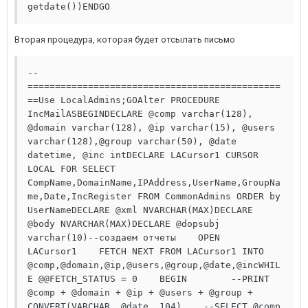
getdate())ENDGO
Вторая процедура, которая будет отсылать письмо
-- 
==============================================
==Use LocalAdmins;GOAlter PROCEDURE 
IncMailASBEGINDECLARE @comp varchar(128), 
@domain varchar(128), @ip varchar(15), @users 
varchar(128),@group varchar(50), @date 
datetime, @inc intDECLARE LACursor1 CURSOR 
LOCAL FOR SELECT 
CompName,DomainName,IPAddress,UserName,GroupNa
me,Date,IncRegister FROM CommonAdmins ORDER by 
UserNameDECLARE @xml NVARCHAR(MAX)DECLARE 
@body NVARCHAR(MAX)DECLARE @dopsubj 
varchar(10)--создаем отчеты    OPEN 
LACursor1    FETCH NEXT FROM LACursor1 INTO 
@comp,@domain,@ip,@users,@group,@date,@incWHIL
E @@FETCH_STATUS = 0    BEGIN        --PRINT 
@comp + @domain + @ip + @users + @group + 
CONVERT(VARCHAR, @date, 104)    --SELECT @comp 