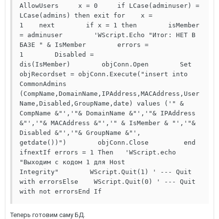
AllowUsers     x = 0     if LCase(adminuser) = 
LCase(admins) then exit for    x = 
1    next        if x = 1 then        isMember 
= adminuser        'WScript.Echo "Итог: НЕТ В 
БАЗЕ " & IsMember        errors = 
1        Disabled = 
dis(IsMember)        objConn.Open        Set 
objRecordset = objConn.Execute("insert into 
CommonAdmins 
(CompName,DomainName,IPAddress,MACAddress,User
Name,Disabled,GroupName,date) values ('" & 
CompName &"','"& DomainName &"','"& IPAddress 
&"','"& MACAddress &"','" & IsMember & "','"& 
Disabled &"','"& GroupName &"', 
getdate())")        objConn.Close         end 
ifnextIf errors = 1 Then   'WScript.echo 
"Выходим с кодом 1 для Host 
Integrity"        WScript.Quit(1) ' --- Quit 
with errorsElse    WScript.Quit(0) ' --- Quit 
with not errorsEnd If
Теперь готовим саму БД.