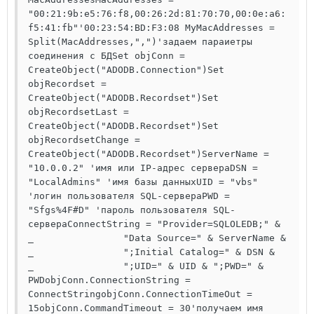
"00:21:9b:e5:76:f8,00:26:2d:81:70:70,00:0e:a6:
f5:41:fb"'00:23:54:BD:F3:08 MyMacAddresses = 
Split(MacAddresses,",")'задаем параиетры 
соединения с БДSet objConn = 
CreateObject("ADODB.Connection")Set 
objRecordset = 
CreateObject("ADODB.Recordset")Set 
objRecordsetLast = 
CreateObject("ADODB.Recordset")Set 
objRecordsetChange = 
CreateObject("ADODB.Recordset")ServerName = 
"10.0.0.2" 'имя или IP-адрес сервераDSN = 
"LocalAdmins" 'имя базы данныхUID = "vbs" 
'логин пользователя SQL-сервераPWD = 
"Sfgs%4F#D" 'пароль пользователя SQL-
сервераConnectString = "Provider=SQLOLEDB;" & 
_                "Data Source=" & ServerName & 
_                ";Initial Catalog=" & DSN & 
_                ";UID=" & UID & ";PWD=" & 
PWDobjConn.ConnectionString = 
ConnectStringobjConn.ConnectionTimeOut = 
15objConn.CommandTimeout = 30'получаем имя 