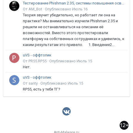
Тестирование Phishman 2.35, системы повышения осведомлённости пользователей в сфере ИБ
От AM_Bot ·
Опубликовано
Июль 16
Теория звучит убедительно, но работает ли она на
практике? Мы внимательно изучили Phishman 2.35 и
решили не останавливаться на описании её
возможностей. Вместо этого протестировали
платформу на собственных сотрудниках и удивились, к
каким результатам это привело. 1. Введение2...
uVS - оффтопик
От PR55.RP55 ·
Опубликовано
Июль 15
Нет.
uVS - оффтопик
От santy ·
Опубликовано
Июль 15
RP55, есть у тебя ТГ?
Anti-Malware.ru