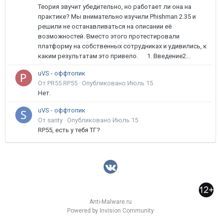
Теория звучит убедительно, но работает ли она на
практике? Мы внимательно изучили Phishman 2.35 и
решили не останавливаться на описании её
возможностей. Вместо этого протестировали
платформу на собственных сотрудниках и удивились, к
каким результатам это привело. 1. Введение2...
uVS - оффтопик
От PR55.RP55 ·
Опубликовано
Июль 15
Нет.
uVS - оффтопик
От santy ·
Опубликовано
Июль 15
RP55, есть у тебя ТГ?
Anti-Malware.ru
Powered by Invision Community