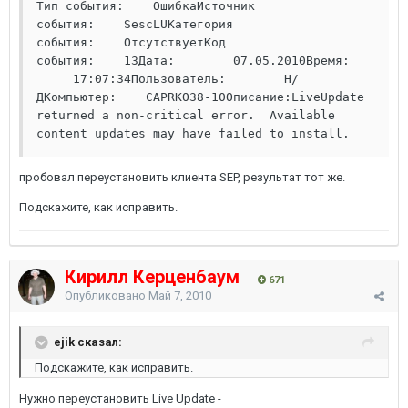
Тип события:    ОшибкаИсточник 
события:    SescLUКатегория 
события:    ОтсутствуетКод 
события:    13Дата:        07.05.2010Время:   
     17:07:34Пользователь:        Н/
ДКомпьютер:    CAPRKO38-10Описание:LiveUpdate 
returned a non-critical error.  Available 
content updates may have failed to install.
пробовал переустановить клиента SEP, результат тот же.
Подскажите, как исправить.
Кирилл Керценбаум
671
Опубликовано
Май 7, 2010
ejik сказал:
Подскажите, как исправить.
Нужно переустановить Live Update -