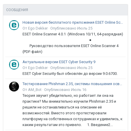
СООБЩЕНИЯ
Новая версия бесплатного приложения ESET Online Scanner доступна пользователям
От Ego Dekker ·
Опубликовано
Июль 25
ESET Online Scanner 4.0.1 (Windows 10/11, 64-разрядная)
●
Руководство пользователя ESET Online Scanner 4
(PDF-файл)
Актуальные версии ESET Cyber Security 9
От Ego Dekker ·
Опубликовано
Июль 25
ESET Cyber Security был обновлён до версии 9.0.6700.
Тестирование Phishman 2.35, системы повышения осведомлённости пользователей в сфере ИБ
От AM_Bot ·
Опубликовано
Июль 16
Теория звучит убедительно, но работает ли она на
практике? Мы внимательно изучили Phishman 2.35 и
решили не останавливаться на описании её
возможностей. Вместо этого протестировали
платформу на собственных сотрудниках и удивились, к
каким результатам это привело. 1. Введение2...