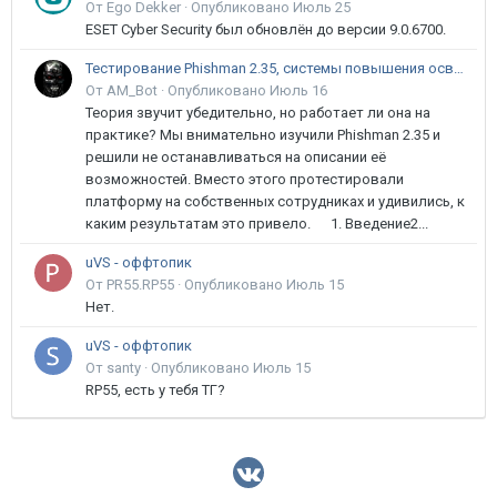
От Ego Dekker ·
Опубликовано
Июль 25
ESET Cyber Security был обновлён до версии 9.0.6700.
Тестирование Phishman 2.35, системы повышения осведомлённости пользователей в сфере ИБ
От AM_Bot ·
Опубликовано
Июль 16
Теория звучит убедительно, но работает ли она на
практике? Мы внимательно изучили Phishman 2.35 и
решили не останавливаться на описании её
возможностей. Вместо этого протестировали
платформу на собственных сотрудниках и удивились, к
каким результатам это привело. 1. Введение2...
uVS - оффтопик
От PR55.RP55 ·
Опубликовано
Июль 15
Нет.
uVS - оффтопик
От santy ·
Опубликовано
Июль 15
RP55, есть у тебя ТГ?