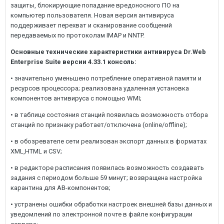
защиты, блокирующие попадание вредоносного ПО на
компьютер пользователя. Новая версия антивируса
поддерживает перехват и сканирование сообщений
передаваемых по протоколам IMAP и NNTP.
Основные технические характеристики антивируса Dr.Web
Enterprise Suite версии 4.33.1 консоль:
• значительно уменьшено потребление оперативной памяти и
ресурсов процессора; реализована удаленная установка
компонентов антивируса с помощью WMI;
• в таблице состояния станций появилась возможность отбора
станций по признаку работает/отключена (online/offline);
• в обозревателе сети реализован экспорт данных в форматах
XML,HTML и CSV;
• в редакторе расписания появилась возможность создавать
задания с периодом больше 59 минут; возвращена настройка
карантина для АВ-компонентов;
• устранены ошибки обработки настроек внешней базы данных и
уведомлений по электронной почте в файле конфигурации