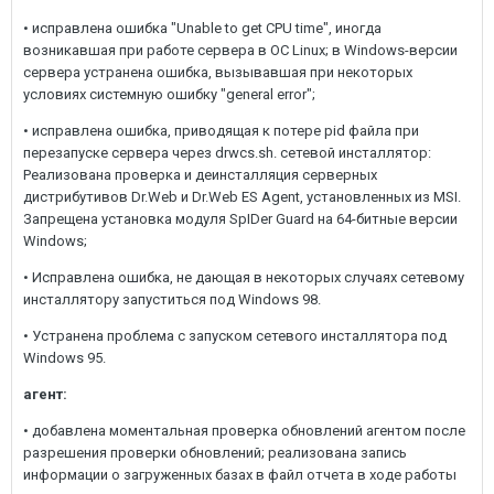
• исправлена ошибка "Unable to get CPU time", иногда
возникавшая при работе сервера в ОС Linux; в Windows-версии
сервера устранена ошибка, вызывавшая при некоторых
условиях системную ошибку "general error";
• исправлена ошибка, приводящая к потере pid файла при
перезапуске сервера через drwcs.sh. сетевой инсталлятор:
Реализована проверка и деинсталляция серверных
дистрибутивов Dr.Web и Dr.Web ES Agent, установленных из MSI.
Запрещена установка модуля SpIDer Guard на 64-битные версии
Windows;
• Исправлена ошибка, не дающая в некоторых случаях сетевому
инсталлятору запуститься под Windows 98.
• Устранена проблема с запуском сетевого инсталлятора под
Windows 95.
агент:
• добавлена моментальная проверка обновлений агентом после
разрешения проверки обновлений; реализована запись
информации о загруженных базах в файл отчета в ходе работы