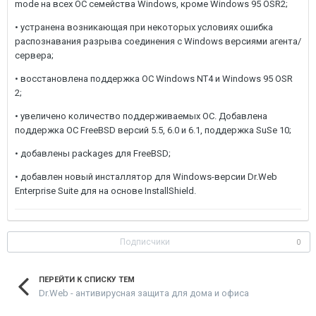
mode на всех ОС семейства Windows, кроме Windows 95 OSR2;
• устранена возникающая при некоторых условиях ошибка
распознавания разрыва соединения с Windows версиями агента/
сервера;
• восстановлена поддержка ОС Windows NT4 и Windows 95 OSR
2;
• увеличено количество поддерживаемых ОС. Добавлена
поддержка ОС FreeBSD версий 5.5, 6.0 и 6.1, поддержка SuSе 10;
• добавлены packages для FreeBSD;
• добавлен новый инсталлятор для Windows-версии Dr.Web
Enterprise Suite для на основе InstallShield.
Подписчики
0
ПЕРЕЙТИ К СПИСКУ ТЕМ
Dr.Web - антивирусная защита для дома и офиса