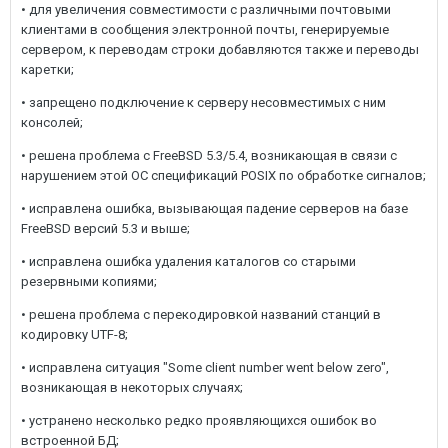
• для увеличения совместимости с различными почтовыми
клиентами в сообщения электронной почты, генерируемые
сервером, к переводам строки добавляются также и переводы
каретки;
• запрещено подключение к серверу несовместимых с ним
консолей;
• решена проблема с FreeBSD 5.3/5.4, возникающая в связи с
нарушением этой ОС спецификаций POSIX по обработке сигналов;
• исправлена ошибка, вызывающая падение серверов на базе
FreeBSD версий 5.3 и выше;
• исправлена ошибка удаления каталогов со старыми
резервными копиями;
• решена проблема с перекодировкой названий станций в
кодировку UTF-8;
• исправлена ситуация "Some client number went below zero",
возникающая в некоторых случаях;
• устранено несколько редко проявляющихся ошибок во
встроенной БД;