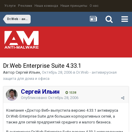
Услуги
Реклама
Наша команда
Наши принципы
О нас
Dr.Web - антивирусная защита для дома и офиса
Dr.Web Enterprise Suite 4.33.1
Автор
Сергей Ильин
,
Октябрь 28, 2006
в
Dr.Web - антивирусная
защита для дома и офиса
Сергей Ильин
1538
Опубликовано
Октябрь 28, 2006
Компания «Доктор Веб» выпустила версию 4.33.1 антивируса
Dr.Web Enterprise Suite для больших корпоративных сетей, а
также для сетей предприятий среднего и малого бизнеса.
В антивирусе Dr.Web Enterprise Suite версии 4.33.1 исправлениям