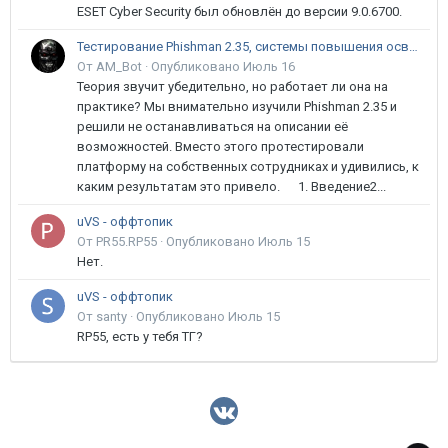
ESET Cyber Security был обновлён до версии 9.0.6700.
Тестирование Phishman 2.35, системы повышения осведомлённости пользователей в сфере ИБ
От AM_Bot ·
Опубликовано
Июль 16
Теория звучит убедительно, но работает ли она на
практике? Мы внимательно изучили Phishman 2.35 и
решили не останавливаться на описании её
возможностей. Вместо этого протестировали
платформу на собственных сотрудниках и удивились, к
каким результатам это привело. 1. Введение2...
uVS - оффтопик
От PR55.RP55 ·
Опубликовано
Июль 15
Нет.
uVS - оффтопик
От santy ·
Опубликовано
Июль 15
RP55, есть у тебя ТГ?