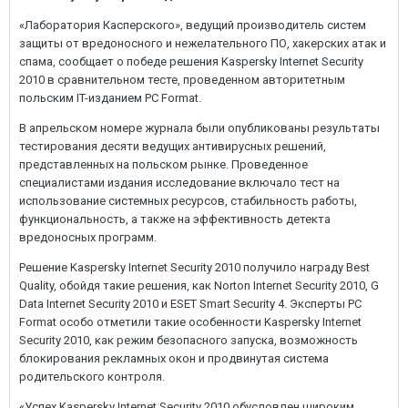
«Лаборатория Касперского», ведущий производитель систем
защиты от вредоносного и нежелательного ПО, хакерских атак и
спама, сообщает о победе решения Kaspersky Internet Security
2010 в сравнительном тесте, проведенном авторитетным
польским IT-изданием PC Format.
В апрельском номере журнала были опубликованы результаты
тестирования десяти ведущих антивирусных решений,
представленных на польском рынке. Проведенное
специалистами издания исследование включало тест на
использование системных ресурсов, стабильность работы,
функциональность, а также на эффективность детекта
вредоносных программ.
Решение Kaspersky Internet Security 2010 получило награду Best
Quality, обойдя такие решения, как Norton Internet Security 2010, G
Data Internet Security 2010 и ESET Smart Security 4. Эксперты PC
Format особо отметили такие особенности Kaspersky Internet
Security 2010, как режим безопасного запуска, возможность
блокирования рекламных окон и продвинутая система
родительского контроля.
«Успех Kaspersky Internet Security 2010 обусловлен широким