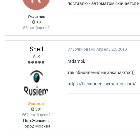
поставлю - автоматом скачается н
Участник
18
88 сообщений
Shell
Опубликовано
Апрель 20, 2010
V.I.P.
radamol,
так обновления не закачаются))
https://fileconnect.symantec.com/
Эксперт
301
567 сообщений
Пол:
Женщина
Город:
Москва