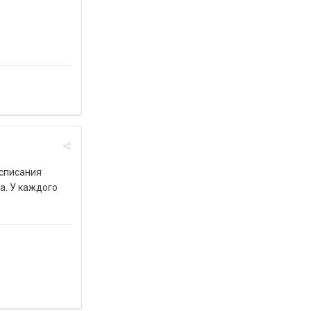
асписания
а. У каждого