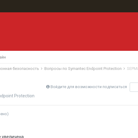
айн
ионная безопасность
Вопросы по Symantec Endpoint Protection
SEPM&
Войдите для возможности подписаться
П
point Protection
нено)
е увеличена.