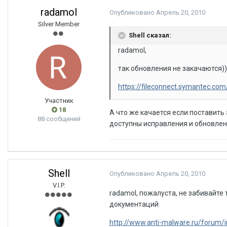
radamol
Опубликовано
Апрель 20, 2010
Silver Member
Shell сказал:
radamol,
так обновления не закачаются))
https://fileconnect.symantec.com
Участник
18
А что же качается если поставить 
88 сообщений
доступны исправления и обновлен
Shell
Опубликовано
Апрель 20, 2010
V.I.P.
radamol, пожалуста, не забивайте 
документаций
http://www.anti-malware.ru/forum/