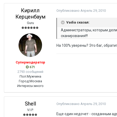
Кирилл
Опубликовано
Апрель 29, 2010
Керценбаум
Vadia сказал:
Guru
Администраторы, которым делиг
сканирования!!!
На 100% уверены? Это баг, обрати
Супермодератор
671
2793 сообщений
Пол:
Мужчина
Город:
Москва
Интересы:
много
Shell
Опубликовано
Апрель 29, 2010
V.I.P.
Еще один недочет - созданным ад