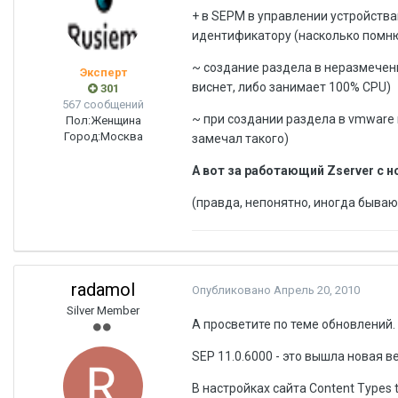
+ в SEPM в управлении устройства
идентификатору (насколько помню,
~ создание раздела в неразмеченн
Эксперт
виснет, либо занимает 100% CPU)
301
567 сообщений
~ при создании раздела в vmware п
Пол:
Женщина
Город:
Москва
замечал такого)
А вот за работающий Zserver с н
(правда, непонятно, иногда бываю
radamol
Опубликовано
Апрель 20, 2010
Silver Member
А просветите по теме обновлений.
SEP 11.0.6000 - это вышла новая 
В настройках сайта Content Types to