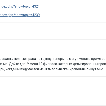
index.php?showtopic=4324
index.php?showtopic=4239
ированны
полные
права на группу, теперь не могут менять время р
ение! Дайте два! У меня 42 филиала, которым делигированны прав
ерь, когда им вздумается менять время сканирования- пишут мне.