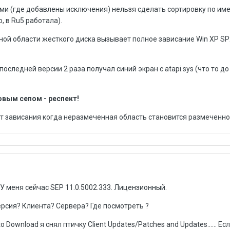
ми (где добавлены исключения) нельзя сделать сортировку по им
 в Ru5 работала).
ой области жесткого диска вызывает полное зависание Win XP SP2 
оследней версии 2 раза получал синий экран с atapi.sys (что то до
овым сепом - респект!
т зависания когда неразмеченная область становится размеченной.
 У меня сейчас SEP 11.0.5002.333. Лицензионный.
версия? Клиента? Сервера? Где посмотреть ?
 Download я снял птичку Client Updates/Patches and Updates...... Есл