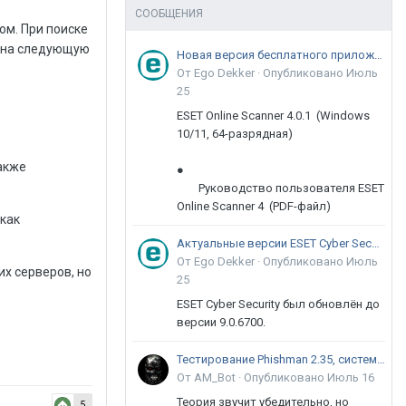
СООБЩЕНИЯ
гом. При поиске
де на следующую
Новая версия бесплатного приложения ESET Online Scanner доступна пользователям
От Ego Dekker ·
Опубликовано
Июль
25
ESET Online Scanner 4.0.1 (Windows
10/11, 64-разрядная)
также
●
Руководство пользователя ESET
Online Scanner 4 (PDF-файл)
 как
Актуальные версии ESET Cyber Security 9
От Ego Dekker ·
Опубликовано
Июль
их серверов, но
25
ESET Cyber Security был обновлён до
версии 9.0.6700.
Тестирование Phishman 2.35, системы повышения осведомлённости пользователей в сфере ИБ
От AM_Bot ·
Опубликовано
Июль 16
Теория звучит убедительно, но
5