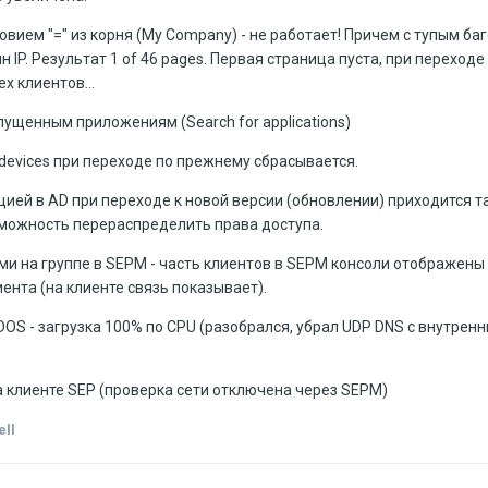
ловием "=" из корня (My Company) - не работает! Причем с тупым ба
дин IP. Результат 1 of 46 pages. Первая страница пуста, при перехо
х клиентов...
апущенным приложениям (Search for applications)
 devices при переходе по прежнему сбрасывается.
ией в AD при переходе к новой версии (обновлении) приходится 
зможность перераспределить права доступа.
ми на группе в SEPM - часть клиентов в SEPM консоли отображены
нта (на клиенте связь показывает).
DOS - загрузка 100% по CPU (разобрался, убрал UDP DNS с внутренн
на клиенте SEP (проверка сети отключена через SEPM)
ll