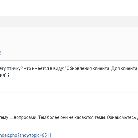
/
эту птичку? Что имеется в виду: "Обновления клиента. Для клиент
ия" ?
тему .... вопросами. Тем более они не касаются темы. Ознакомьтесь
index.php?showtopic=6511