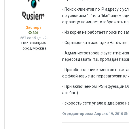
- Поиск клиентов по IP адресу с ус
по условиям "=" или "like" ищем о
страницу начинает отображать все
Эксперт
- Из корня не работает поиск по з
301
567 сообщений
- Сортировка в закладке Hardware
Пол:
Женщина
Город:
Москва
- Администраторов с аутентификац
пересоздавать, т.к. пропадает во
- При обновлении клиентов пакета
оффлайновые до перезагрузки клие
- При включенном IPS и функции D
это баг!)
- скорость сети упала в два раза 
Отредактировал
Апрель 19, 2010
She