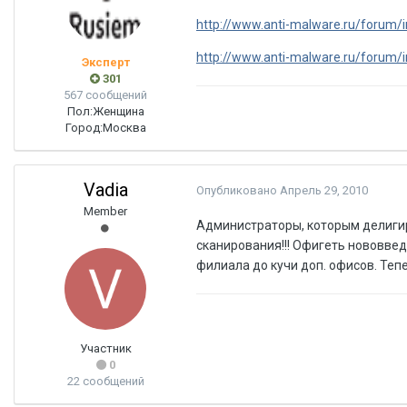
http://www.anti-malware.ru/forum/
http://www.anti-malware.ru/forum/
Эксперт
301
567 сообщений
Пол:
Женщина
Город:
Москва
Vadia
Опубликовано
Апрель 29, 2010
Member
Администраторы, которым делиг
сканирования!!! Офигеть нововвед
филиала до кучи доп. офисов. Теп
Участник
0
22 сообщений