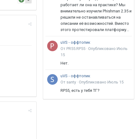
работает ли она на практике? Мы
внимательно изучили Phishman 2.35 и
решили не останавливаться на
описании её возможностей. Вместо
этого протестировали платформу...
uVS - оффтопик
От PR55.RP55 ·
Опубликовано
Июль
15
Нет.
uVS - оффтопик
От santy ·
Опубликовано
Июль 15
RP55, есть у тебя ТГ?