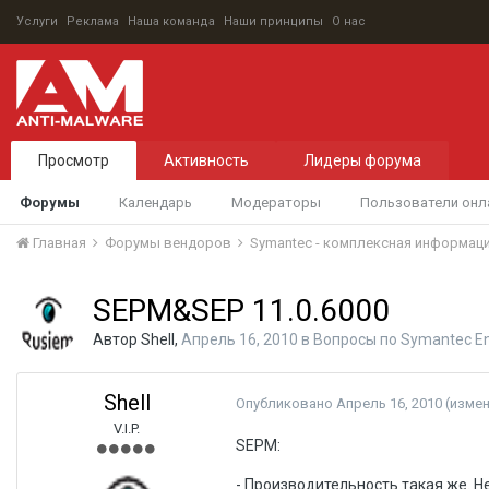
Услуги
Реклама
Наша команда
Наши принципы
О нас
Просмотр
Активность
Лидеры форума
Форумы
Календарь
Модераторы
Пользователи онл
Главная
Форумы вендоров
Symantec - комплексная информац
SEPM&SEP 11.0.6000
Автор
Shell
,
Апрель 16, 2010
в
Вопросы по Symantec End
Shell
Опубликовано
Апрель 16, 2010
(изме
V.I.P.
SEPM:
- Производительность такая же. Н