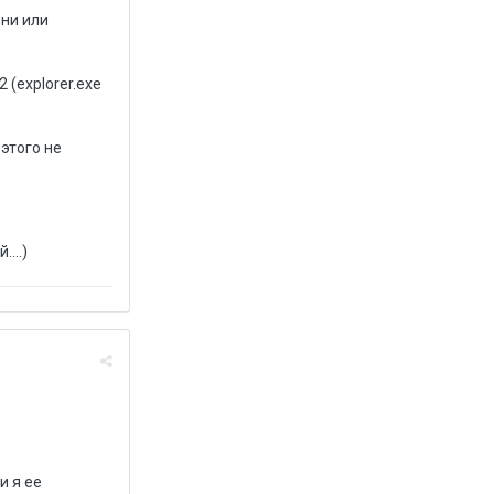
ени или
(explorer.exe
 этого не
...)
и я ее