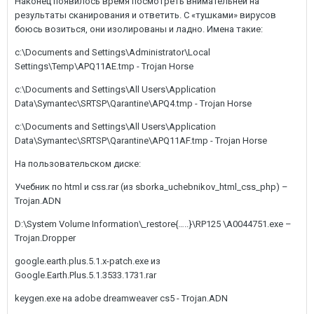
Наконец появилось время посмотреть внимательней на
результаты сканирования и ответить. С «тушками» вирусов
боюсь возиться, они изолированы и ладно. Имена такие:
c:\Documents and Settings\Administrator\Local
Settings\Temp\APQ11AE.tmp - Trojan Horse
c:\Documents and Settings\All Users\Application
Data\Symantec\SRTSP\Qarantine\APQ4.tmp - Trojan Horse
c:\Documents and Settings\All Users\Application
Data\Symantec\SRTSP\Qarantine\APQ11AF.tmp - Trojan Horse
На пользовательском диске:
Учебник по html и css.rar (из sborka_uchebnikov_html_css_php) –
Trojan.ADN
D:\System Volume Information\_restore{…..}\RP125 \A0044751.exe –
Trojan.Dropper
google.earth.plus.5.1.x-patch.exe из
Google.Earth.Plus.5.1.3533.1731.rar
keygen.exe на adobe dreamweaver cs5 - Trojan.ADN