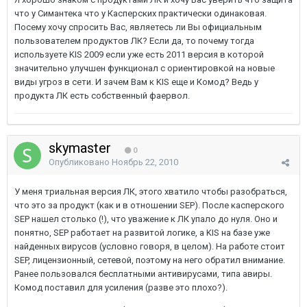
что у Симантека что у Касперских практически одинаковая.
Посему хочу спросить Вас, являетесь ли Вы официальным
пользователем продуктов ЛК? Если да, то почему тогда
используете KIS 2009 если уже есть 2011 версия в которой
значительно улучшен функционал с ориентировкой на новые
виды угроз в сети. И зачем Вам к KIS еще и Комод? Ведь у
продукта ЛК есть собственный фаервол.
skymaster
0
Опубликовано
Ноябрь 22, 2010
У меня триальная версия ЛК, этого хватило чтобы разобраться,
что это за продукт (как и в отношении SEP). После касперского
SEP нашел столько (!), что уважение к ЛК упало до нуля. Оно и
понятно, SEP работает на развитой логике, а KIS на базе уже
найденных вирусов (условно говоря, в целом). На работе стоит
SEP, лицензионный, сетевой, поэтому на него обратил внимание.
Ранее пользовался бесплатными антивирусами, типа авиры.
Комод поставил для усиления (разве это плохо?).