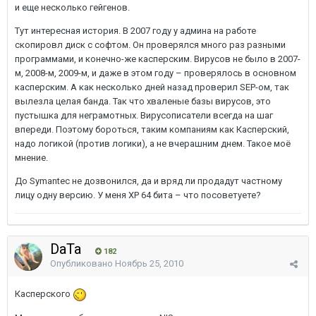
и еще несколько гейгенов.
Тут интересная история. В 2007 году у админа на работе
скопировл диск с софтом. Он проверялся много раз разными
программами, и конечно-же касперским. Вирусов не было в 2007-
м, 2008-м, 2009-м, и даже в этом году – проверялось в основном
касперским. А как несколько дней назад проверил SEP-ом, так
вылезла целая банда. Так что хваленые базы вирусов, это
пустышка для неграмотных. Вирусописатели всегда на шаг
впереди. Поэтому бороться, таким компаниям как Касперский,
надо логикой (против логики), а не вчерашним днем. Такое моё
мнение.
До Symantec не дозвонился, да и вряд ли продадут частному
лицу одну версию. У меня ХР 64 бита – что посоветуете?
DaTa
182
Опубликовано
Ноябрь 25, 2010
Касперского