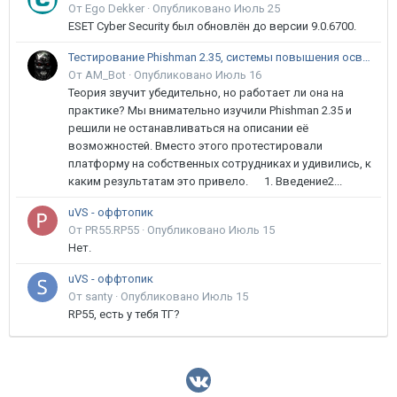
От Ego Dekker ·
Опубликовано
Июль 25
ESET Cyber Security был обновлён до версии 9.0.6700.
Тестирование Phishman 2.35, системы повышения осведомлённости пользователей в сфере ИБ
От AM_Bot ·
Опубликовано
Июль 16
Теория звучит убедительно, но работает ли она на
практике? Мы внимательно изучили Phishman 2.35 и
решили не останавливаться на описании её
возможностей. Вместо этого протестировали
платформу на собственных сотрудниках и удивились, к
каким результатам это привело. 1. Введение2...
uVS - оффтопик
От PR55.RP55 ·
Опубликовано
Июль 15
Нет.
uVS - оффтопик
От santy ·
Опубликовано
Июль 15
RP55, есть у тебя ТГ?