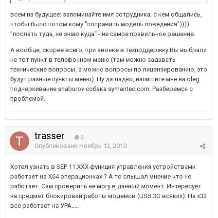
всем на будущее: запоминайте имя сотрудника, с кем общались,
чтобы было потом кому "поправить модель поведения")))).
"послать туда, не знаю куда" - не самое правильное решение.
А вообще, скорее всего, при звонке в техподдержку Вы выбрали
не тот пункт в телефонном меню (там можно задавать
технические вопросы, а можно вопросы по лицензированию, это
будут разные пункты меню). Ну да ладно, напишите мне на oleg
подчеркивание shaburov собака symantec.com. Разберемся с
проблемой.
trasser
0
Опубликовано
Ноябрь 12, 2010
Хотел узнать в SEP 11.ХХХ функция управления устройствами
работает на Х64 операционках ? А то слышал мнение что не
работает. Сам проверить не могу в данный момент. Интересует
на предмет блокировки работы модемов (USB 3G всяких). На х32
все работает на УРА.....