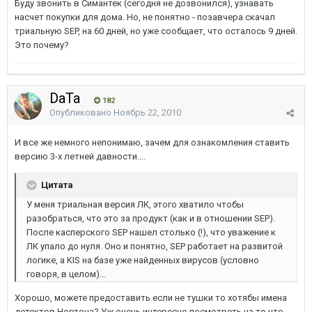
Буду звонить в Симантек (сегодня не дозвонился), узнавать
насчет покупки для дома. Но, не понятно - позавчера скачал
триальную SEP, на 60 дней, но уже сообщает, что осталось 9 дней.
Это почему?
DaTa
182
Опубликовано
Ноябрь 22, 2010
И все же немного непонимаю, зачем для ознакомления ставить
версию 3-х летней давности....
Цитата
У меня триальная версия ЛК, этого хватило чтобы
разобраться, что это за продукт (как и в отношении SEP).
После касперского SEP нашел столько (!), что уважение к
ЛК упало до нуля. Оно и понятно, SEP работает на развитой
логике, а KIS на базе уже найденных вирусов (условно
говоря, в целом)...
Хорошо, можете предоставить если не тушки то хотябы имена
детектов Нортона? Уж очень интересно посмотреть на то что