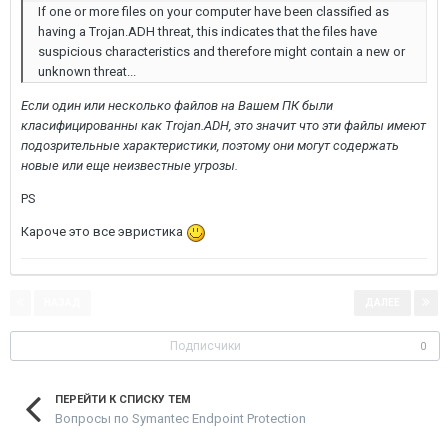
If one or more files on your computer have been classified as
having a Trojan.ADH threat, this indicates that the files have
suspicious characteristics and therefore might contain a new or
unknown threat...
Если один или несколько файлов на Вашем ПК были
класифицированны как Trojan.ADH, это значит что эти файлы имеют
подозрительные характеристики, поэтому они могут содержать
новые или еще неизвестные угрозы.
PS
Кароче это все эвристика
НАЗАД
ДАЛЕЕ
Страница 1 из 2
Подписчики
0
ПЕРЕЙТИ К СПИСКУ ТЕМ
Вопросы по Symantec Endpoint Protection