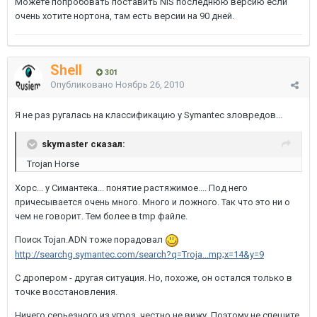
Можете попробовать поставить NIS последнюю версию если
очень хотите нортона, там есть версии на 90 дней.
Shell
301
Опубликовано
Ноябрь 26, 2010
Я не раз ругалась на классификацию у Symantec зловредов...
skymaster сказал:
Trojan Horse
Хорс... у Симантека... понятие растяжимое.... Под него
причесывается очень много. Много и ложного. Так что это ни о
чем не говорит. Тем более в tmp файле.
Поиск Tojan.ADN тоже порадовал
http://searchg.symantec.com/search?q=Troja...mp;x=14&y=9
С дропером - другая ситуация. Но, похоже, он остался только в
точке восстановления.
Ничего серьезного из угроз, честно не вижу. Поэтому не спешите