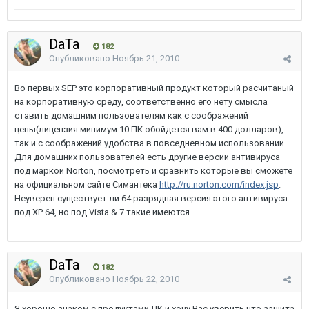
DaTa
182
Опубликовано
Ноябрь 21, 2010
Во первых SEP это корпоративный продукт который расчитаный
на корпоративную среду, соответственно его нету смысла
ставить домашним пользователям как с соображений
цены(лицензия минимум 10 ПК обойдется вам в 400 долларов),
так и с соображений удобства в повседневном использовании.
Для домашних пользователей есть другие версии антивируса
под маркой Norton, посмотреть и сравнить которые вы сможете
на официальном сайте Симантека
http://ru.norton.com/index.jsp
.
Неуверен существует ли 64 разрядная версия этого антивируса
под ХР 64, но под Vista & 7 такие имеются.
DaTa
182
Опубликовано
Ноябрь 22, 2010
Я хорошо знаком с продуктами ЛК и хочу Вас уверить что защита