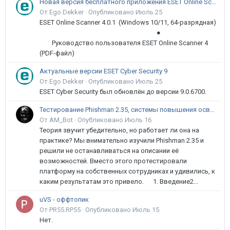
Новая версия бесплатного приложения ESET Online Scanner доступна пользователям
От Ego Dekker ·
Опубликовано
Июль 25
ESET Online Scanner 4.0.1 (Windows 10/11, 64-разрядная)
●
Руководство пользователя ESET Online Scanner 4
(PDF-файл)
Актуальные версии ESET Cyber Security 9
От Ego Dekker ·
Опубликовано
Июль 25
ESET Cyber Security был обновлён до версии 9.0.6700.
Тестирование Phishman 2.35, системы повышения осведомлённости пользователей в сфере ИБ
От AM_Bot ·
Опубликовано
Июль 16
Теория звучит убедительно, но работает ли она на
практике? Мы внимательно изучили Phishman 2.35 и
решили не останавливаться на описании её
возможностей. Вместо этого протестировали
платформу на собственных сотрудниках и удивились, к
каким результатам это привело. 1. Введение2...
uVS - оффтопик
От PR55.RP55 ·
Опубликовано
Июль 15
Нет.