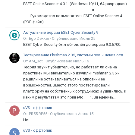
ESET Online Scanner 4.0.1 (Windows 10/11, 64-разрядная)
●
Руководство пользователя ESET Online Scanner 4
(PDF-файл)
Актуальные версии ESET Cyber Security 9
От Ego Dekker ·
Опубликовано
Июль 25
ESET Cyber Security был обновлён до версии 9.0.6700.
Тестирование Phishman 2.35, системы повышения осведомлённости пользователей в сфере ИБ
От AM_Bot ·
Опубликовано
Июль 16
Теория звучит убедительно, но работает ли она на
практике? Мы внимательно изучили Phishman 2.35 и
решили не останавливаться на описании её
возможностей. Вместо этого протестировали
платформу на собственных сотрудниках и удивились, к
каким результатам это привело. 1. Введение2...
uVS - оффтопик
От PR55.RP55 ·
Опубликовано
Июль 15
Нет.
uVS - оффтопик