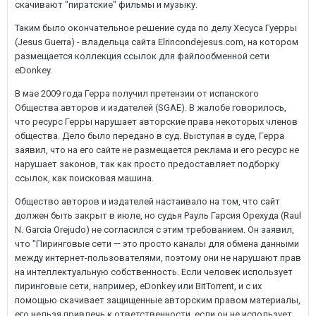
скачивают "пиратские" фильмы и музыку.
Таким было окончательное решение суда по делу Хесуса Гуерры
(Jesus Guerra) - владельца сайта Elrincondejesus.com, на котором
размещается коллекция ссылок для файлообменной сети
eDonkey.
В мае 2009 года Герра получил претензии от испанского
Общества авторов и издателей (SGAE). В жалобе говорилось,
что ресурс Герры нарушает авторские права некоторых членов
общества. Дело было передано в суд. Выступая в суде, Герра
заявил, что на его сайте не размещается реклама и его ресурс не
нарушает законов, так как просто предоставляет подборку
ссылок, как поисковая машина.
Общество авторов и издателей настаивало на том, что сайт
должен быть закрыт в июле, но судья Рауль Гарсия Орехуда (Raul
N. Garcia Orejudo) не согласился с этим требованием. Он заявил,
что "Пиринговые сети — это просто каналы для обмена данными
между интернет-пользователями, поэтому они не нарушают прав
на интеллектуальную собственность. Если человек использует
пиринговые сети, например, eDonkey или BitTorrent, и с их
помощью скачивает защищенные авторским правом материалы,
его нельзя привлечь к ответственности, если он не использует