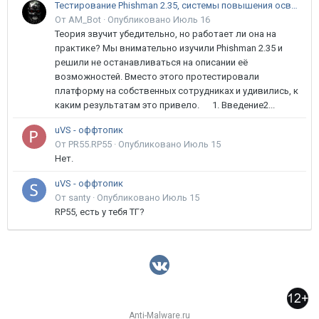
Тестирование Phishman 2.35, системы повышения осведомлённости пользователей в сфере ИБ
От AM_Bot ·
Опубликовано
Июль 16
Теория звучит убедительно, но работает ли она на
практике? Мы внимательно изучили Phishman 2.35 и
решили не останавливаться на описании её
возможностей. Вместо этого протестировали
платформу на собственных сотрудниках и удивились, к
каким результатам это привело. 1. Введение2...
uVS - оффтопик
От PR55.RP55 ·
Опубликовано
Июль 15
Нет.
uVS - оффтопик
От santy ·
Опубликовано
Июль 15
RP55, есть у тебя ТГ?
Anti-Malware.ru