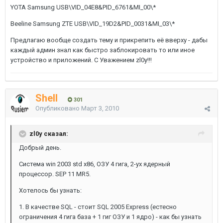
YOTA Samsung USB\VID_04E8&PID_6761&MI_00\*
Beeline Samsung ZTE USB\VID_19D2&PID_0031&MI_03\*
Предлагаю вообще создать тему и прикрепить её вверху - дабы
каждый админ знал как быстро заблокировать то или иное
устройство и приложений. С Уважением zl0y!!!
Shell
301
Опубликовано
Март 3, 2010
zl0y сказал:
Добрый день.
Система win 2003 std x86, ОЗУ 4 гига, 2-ух ядерный
процессор. SEP 11 MR5.
Хотелось бы узнать:
1. В качестве SQL - стоит SQL 2005 Express (естесно
ограничения 4 гига база + 1 гиг ОЗУ и 1 ядро) - как бы узнать