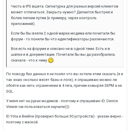
Часть в IPS вшита. Сигнатурка для разных версий клиентов
может отличаться. Закрыть нужно? Делается быстрее и
более легким путем (к примеру, через контроль
приложений).
Если бы Вы взяли 2 одной марки модема или почитали бы
форум - то поняли бы что идентификаторы различаются.
Все есть на форуме и описано не в одной теме. Есть и в
шапке и в документации. Почитали бы вы да разобрались
сначала - что к чему
По поводу баз данных я не понял что вы хотели этим сказать (я и
так знаю сколько весят базы и логи), я спрашиваю можно ли
обойти как нить ограничение в 4 гига, причем ковыряя SEPM а не
SQL.
У меня нет на руках модемов - поэтому и спрашиваю ID. Device
Viewer-ом пользоваться научили)))
ID Yota и Beeline (проверил больше 30 устройств) - указан верно -
поэтому с маской.