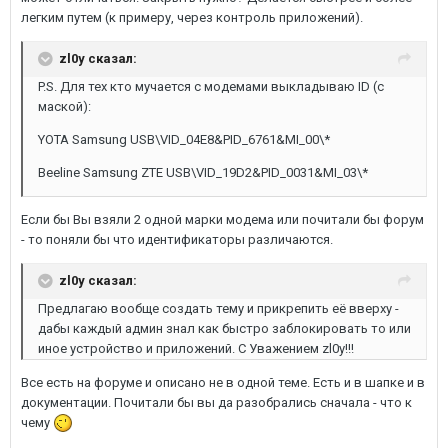
легким путем (к примеру, через контроль приложений).
zl0y сказал:
P.S. Для тех кто мучается с модемами выкладываю ID (с
маской):
YOTA Samsung USB\VID_04E8&PID_6761&MI_00\*
Beeline Samsung ZTE USB\VID_19D2&PID_0031&MI_03\*
Если бы Вы взяли 2 одной марки модема или почитали бы форум
- то поняли бы что идентификаторы различаются.
zl0y сказал:
Предлагаю вообще создать тему и прикрепить её вверху -
дабы каждый админ знал как быстро заблокировать то или
иное устройство и приложений. С Уважением zl0y!!!
Все есть на форуме и описано не в одной теме. Есть и в шапке и в
документации. Почитали бы вы да разобрались сначала - что к
чему