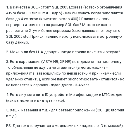
1. В качестве SQL - стоит SQL 2005 Express (естесно ограничения
4 гига база + 1 гиг ОЗУ и 1 ядро) - как бы узнать когда заполнится
база до 4-ех гигов (клиентов около 400)? Влияют ли логи
серверов и клиентов на размер SQL баз? Можно ли как то
разнести по 2 -ум и более серверам базы данных и не покупать
SQL 2005 std. Принципиально не хочу использовать встроенную
базу данных.
2. Можно ли без LUA дернуть новую версию клиента и откуда?
3. Есть пара машин (VISTA HB, XP HE) не в домене - на них почему
то обновления не идут, и не ставяться (в логах машины-
приложения msi завершились по неизвестным причинам - если
удаленно ставить), если же пакет экспортировать - ставится - но
не цепляется к серваку - ждал долго - 3-4 часа.
4. Есть ли у кого нить ID устройств Мегафон модем и МТС модем
(как выложить и вид чуть ниже).
5. Хеши, названия и т.д. - для сетвых приложений (ICQ, QIP, utorrent
и т.д.)
P.S. Для тех кто мучается с модемами выкладываю ID (с маской):