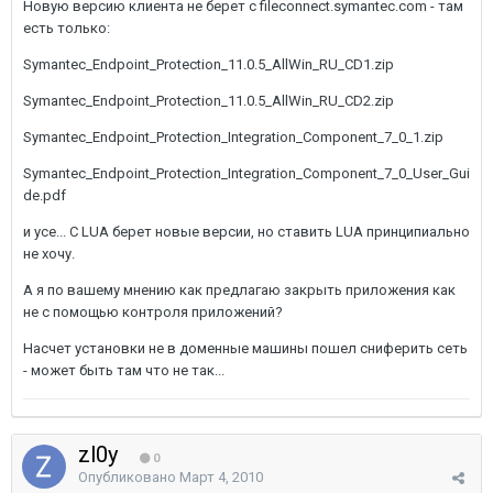
Новую версию клиента не берет с fileconnect.symantec.com - там
есть только:
Symantec_Endpoint_Protection_11.0.5_AllWin_RU_CD1.zip
Symantec_Endpoint_Protection_11.0.5_AllWin_RU_CD2.zip
Symantec_Endpoint_Protection_Integration_Component_7_0_1.zip
Symantec_Endpoint_Protection_Integration_Component_7_0_User_Gui
de.pdf
и усе... C LUA берет новые версии, но ставить LUA принципиально
не хочу.
А я по вашему мнению как предлагаю закрыть приложения как
не с помощью контроля приложений?
Насчет установки не в доменные машины пошел сниферить сеть
- может быть там что не так...
zl0y
0
Опубликовано
Март 4, 2010