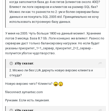
когда заполнится база до 4-ех гигов (клиентов около 400)?
Влияют ли логи серверов и клиентов на размер SQL баз?
Можно ли как то разнести по 2 -ум и более серверам базы
данных и не покупать SQL 2005 std. Принципиально не хочу
использовать встроенную базу данных.
У меня на 2005. Чуть больше 1800 на данный момент. Хранение
логов 3 месяца. База 8.7 Gb. Логи конешно же влияют. Разнос по
серверам даст только балансировку нагрузки. Но если будет
указаны приоритет_1=1_сервер, приоритет_2=2_сервер -
получится убогое чудотворство.
zl0y сказал:
2. Можно ли без LUA дернуть новую версию клиента и
откуда?
Новую версию чего? Клиента?
fileconnect.symantec.com
Ручками. Если есть лицензия.
zl0y сказал: