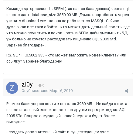
Команда sp_spaceused к SEPM (так наз-ся база данных) через sql
запрос дает database_size 3850.00 MB. Думал попробовать через
утилиту dbunload.exe - но она не работает со MSSQL. Сейчас
думаю как все таки обойти - кто может дать дельный совет и где
что можно почистить и поковырять в SEPM дабы уменьшить БД,
уж больно не хочется расходовать лицензию SQL 2005 Std.
Заранее благодарен.
P.S. SEP 11.0.5002.333 - кто может выложить новее клиента? или
ссылку? Заранее благодарен!
zl0y
0
Опубликовано
Март 6, 2010
Размер базы уперся почти в потолок 3980 МБ. - Не найдя ответа
на поставленный выше вопрос - на другом сервере поднял SQL
2005 STd. Вопрос следующий - какой переход будет более
выгоднее:
- создать дополнительный сайт в существующем узле