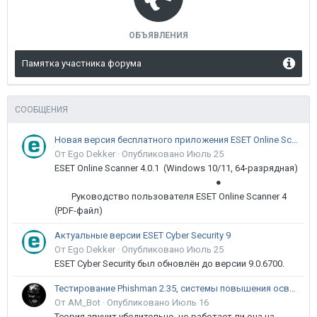
ОБЪЯВЛЕНИЯ
Памятка участника форума
СООБЩЕНИЯ
Новая версия бесплатного приложения ESET Online Scanner доступна пользователям
От Ego Dekker ·
Опубликовано
Июль 25
ESET Online Scanner 4.0.1 (Windows 10/11, 64-разрядная)
●
Руководство пользователя ESET Online Scanner 4
(PDF-файл)
Актуальные версии ESET Cyber Security 9
От Ego Dekker ·
Опубликовано
Июль 25
ESET Cyber Security был обновлён до версии 9.0.6700.
Тестирование Phishman 2.35, системы повышения осведомлённости пользователей в сфере ИБ
От AM_Bot ·
Опубликовано
Июль 16
Теория звучит убедительно, но работает ли она на