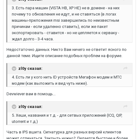
3. Есть пара машин (VISTA HB, XP HE) не в домене - на них
почему то обновления не идут, и не ставяться (в логах
машины-приложения msi завершились по неизвестным
причинам - если удаленно ставить), если же пакет
экспортировать - ставится - но не цепляется к серваку -
ждал долго - 3-4 часа.
Недостаточно данных. Никто Вам ничего не ответит ясного по
данной теме. Ищите описание подобных проблем на форуме.
zl0y сказал:
4. Есть ли у кого нить ID устройств Мегафон модем и МТС
модем (как выложить и вид чуть ниже).
Devwiever вам в помощь...
zl0y сказал:
5. Хеши, названия и т.д. - для сетвых приложений (ICQ, QIP,
utorrent и т.д.)
Часть в IPS вшита. Сигнатурка для разных версий клиентов
может отличаться. Закрыть нужно? Делается быстрее и более