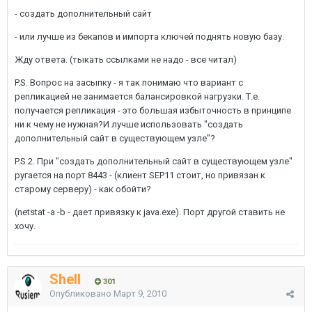
- создать дополнительный сайт
- или лучше из бекапов и импорта ключей поднять новую базу.
Жду ответа. (тыкать ссылками не надо - все читал)
P.S. Вопрос на засыпку - я так понимаю что вариант с
репликацией не занимается балансировкой нагрузки. Т.е.
получается репликация - это большая избыточность в принципе
ни к чему не нужная?И лучше использовать "создать
дополнительный сайт в существующем узле"?
P.S 2. При "создать дополнительный сайт в существующем узле"
ругается на порт 8443 - (клиент SEP11 стоит, но привязан к
старому серверу) - как обойти?
(netstat -a -b - дает привязку к java.exe). Порт другой ставить не
хочу.
Shell
301
Опубликовано
Март 9, 2010