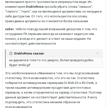
являющееся просто троллингом в неприкрытом виде. Из
комментария
DiabloNova
просьба убрать слова "смешон",
"глупого", "глупо", как не являющиеся аргументами, но несущие в
себе деструктив. От того, что используются эти слова,
приводимые аргументы не становятся более сильными.
vaber
, тебе по поводу нашей вчерашней дискуссии о том, что
сотрудники ЛК первыми никогда не начинают кидаться чем
попало, а всегда это делают в ответ на наши кидания. Не
соответствует действительности.
DiabloNova сказал:
не держите в топе то что умерло, более правдоподобно
будет smile.gif
Это необоснованное обвинение в том, что мы подтасовываем
статистику. Хотя всем известно, что это не так. Статистика
собирается антивирусными серверами Dr.Web ES и AV-Desk, а
также нашими антивирусными продуктами для почтовых
серверов, а затем отправляется на сервер статистики. Поэтому
данный аргумент не соответствует действительности. Я могу
подтвердить, что статистика никаким образом не
подтасовывается.