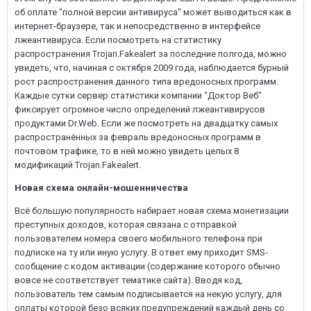
об оплате "полной версии антивируса" может выводиться как в
интернет-браузере, так и непосредственно в интерфейсе
лжеантивируса. Если посмотреть на статистику
распространения Trojan.Fakealert за последние полгода, можно
увидеть, что, начиная с октября 2009 года, наблюдается бурный
рост распространения данного типа вредоносных программ.
Каждые сутки сервер статистики компании "Доктор Веб"
фиксирует огромное число определений лжеантивирусов
продуктами Dr.Web. Если же посмотреть на двадцатку самых
распространённых за февраль вредоносных программ в
почтовом трафике, то в ней можно увидеть целых 8
модификаций Trojan.Fakealert.
Новая схема онлайн-мошенничества
Всё большую популярность набирает новая схема монетизации
преступных доходов, которая связана с отправкой
пользователем номера своего мобильного телефона при
подписке на ту или иную услугу. В ответ ему приходит SMS-
сообщение с кодом активации (содержание которого обычно
вовсе не соответствует тематике сайта). Вводя код,
пользователь тем самым подписывается на некую услугу, для
оплаты которой безо всяких предупреждений каждый день со