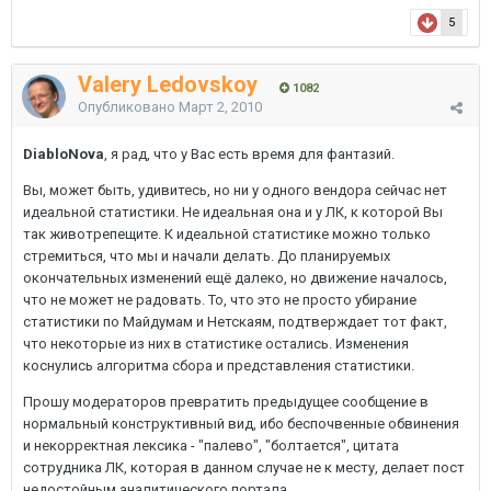
5
Valery Ledovskoy
1082
Опубликовано
Март 2, 2010
DiabloNova
, я рад, что у Вас есть время для фантазий.
Вы, может быть, удивитесь, но ни у одного вендора сейчас нет
идеальной статистики. Не идеальная она и у ЛК, к которой Вы
так животрепещите. К идеальной статистике можно только
стремиться, что мы и начали делать. До планируемых
окончательных изменений ещё далеко, но движение началось,
что не может не радовать. То, что это не просто убирание
статистики по Майдумам и Нетскаям, подтверждает тот факт,
что некоторые из них в статистике остались. Изменения
коснулись алгоритма сбора и представления статистики.
Прошу модераторов превратить предыдущее сообщение в
нормальный конструктивный вид, ибо беспочвенные обвинения
и некорректная лексика - "палево", "болтается", цитата
сотрудника ЛК, которая в данном случае не к месту, делает пост
недостойным аналитического портала.