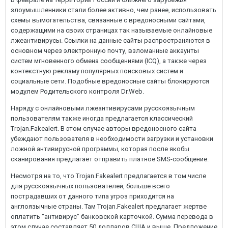
злоумышленники стали более активно, чем ранее, использовать
схемы вымогательства, связанные с вредоносными сайтами,
содержащими на своих страницах так называемые онлайновые
лжеантивирусы. Ссылки на данные сайты распространяются в
основном через электронную почту, взломанные аккаунты
систем мгновенного обмена сообщениями (ICQ), а также через
контекстную рекламу популярных поисковых систем и
социальные сети. Подобные вредоносные сайты блокируются
модулем Родительского контроля Dr.Web.
Наряду с онлайновыми лжеантивирусами русскоязычным
пользователям также иногда предлагается классический
Trojan.Fakealert. В этом случае авторы вредоносного сайта
убеждают пользователя в необходимости загрузки и установки
ложной антивирусной программы, которая после якобы
сканирования предлагает отправить платное SMS-сообщение.
Несмотря на то, что Trojan.Fakealert предлагается в том числе
для русскоязычных пользователей, больше всего
пострадавших от данного типа угроз приходится на
англоязычные страны. Там Trojan.Fakealert предлагает жертве
оплатить "антивирус" банковской карточкой. Сумма перевода в
этом случае составляет 50 долларов США и выше. Предложение