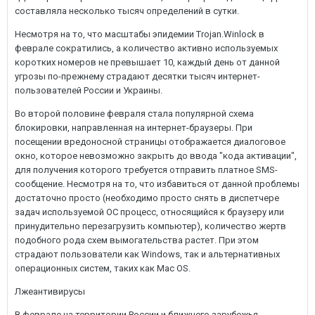
составляла несколько тысяч определений в сутки.
Несмотря на то, что масштабы эпидемии Trojan.Winlock в
феврале сократились, а количество активно используемых
коротких номеров не превышает 10, каждый день от данной
угрозы по-прежнему страдают десятки тысяч интернет-
пользователей России и Украины.
Во второй половине февраля стала популярной схема
блокировки, направленная на интернет-браузеры. При
посещении вредоносной страницы отображается диалоговое
окно, которое невозможно закрыть до ввода "кода активации",
для получения которого требуется отправить платное SMS-
сообщение. Несмотря на то, что избавиться от данной проблемы
достаточно просто (необходимо просто снять в диспетчере
задач используемой ОС процесс, относящийся к браузеру или
принудительно перезагрузить компьютер), количество жертв
подобного рода схем вымогательства растет. При этом
страдают пользователи как Windows, так и альтернативных
операционных систем, таких как Mac OS.
Лжеантивирусы
В феврале на территории России и ближнего зарубежья