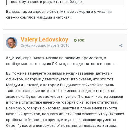
поэтому в фоне и результат не обещаю.
Валера, так за спрос не бьют. Мы все замерли в ожидании
свежих сэмплов майдума и нетская.
Valery Ledovskoy
1082
Опубликовано
Март 3, 2010
dr_dizel
, спрашивать можно по-разному. Кроме того, в
сообщениях от господ из ЛК ни одного адекватного вопроса.
Вы тоже не замечаете разницы между названием детекта и
объектом, который детектируется? Кто сказал, что это тот
Майдум и Нетскай, о котором Вы думаете сейчас? Это лишь
такое же название детекта. Что именно так детектится - я не
знаю пока. Будет возможность - узнаю. Т.е. наличие этих записей
в топе в статистике ничего не говорит о качестве статистики.
Возможно, говорит о несовершенстве в плане адекватности
названий детектов, но у кого их нет? Если скажете, что у ЛК таких
проблем не бывает, то приводите доказывающие аргументы.
Ответ "у нас это невозможно" не является доказательством.