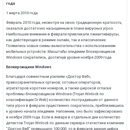
года
1 марта 2010 года
Февраль 2010 года, несмотря на свою традиционную краткость,
оказался достаточно насыщенным в плане вирусных угроз.
Наибольшее внимание в феврале привлекали лжеантивирусы,
как действующие в режиме онлайн, так и классические.
Появились новые схемы вымогательства с использованием
мобильных устройств. Масштабы эпидемии блокировщиков
Windows сократились, достигнув уровня ноября 2009 года.
Блокировщики Windows
Благодаря совместным усилиям «Доктор Веб»,
правоохранительных органов, сотовых операторов,
агрегаторов коротких номеров, а также широкой огласке
проблемы блокировщиков Windows (Trojan.Winlock по
классификации Dr.Web) количество пострадавших от данного
типа угроз в феврале существенно сократилось, приблизившись
к уровню начала эпидемии. Напомним, оно было зафиксировано
в ноябре 2009 года. Если в январе в отдельные дни количество
детектов Trojan.Winlock по данным сервера статистики компании
"Доктор Веб" превышало 100 000, то в феврале данная цифра