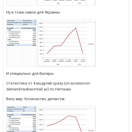
Ну и тоже самое для Украины
И специально для Валеры.
Статистика от 4 модулей сразу (on-access+on-
demand+webav+mail av) по Нетскаю.
Весь мир. Количество детектов.