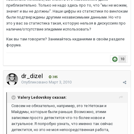
приблизительно. Только не надо здесь про то, что "мы не можем,
значит и вы не должны". Наши цифры из статистики по винлокам
были подтверждены другими независимыми данными. Но что
это у вас за статистика такая, которую нельзя в дискуссиях про
наличие/отсутствие эпидемии использовать?
Как вы там говорите? Занимайтесь киданиями в своём разделе
форума.
10
dr_dizel
385
Опубликовано
Март 3, 2010
Valery Ledovskoy сказал:
Совсем не обязательно, например, это те Нетскаи и
Майдумы, которые были раньше. Возможно, этими
записями просто детектится что-то более новое и
актуальное. Я попробую узнать, что именно так сейчас
детектится, но это не моя непосредственная работа,