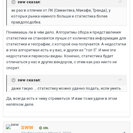
sww сказал:
ак раз в отличие от ЛК (Симантека, Макафи, Тренда), у
которых рынка намного больше и статистика более
правдоподобна.
Понимаешь ли в чём дело. Алгоритмы сбора и представления
статистики не становятся лучше от количества информации для
статистики и географии, с которой она получается. А недостатки
в этих алгоритмах есть и у вас, и других из "топ 5". И мне эти
недостатки и перекосы видны. Конечно, статистика будет
отличаться у нас и других вендоров, с этим как раз никто не
спорит.
sww сказал:
даже такую ... статистику можно удачно подать, если уметь.
Да, всегда есть к чему стремиться. И вам тоже удачи в этом
нелёгком деле.
sww
486