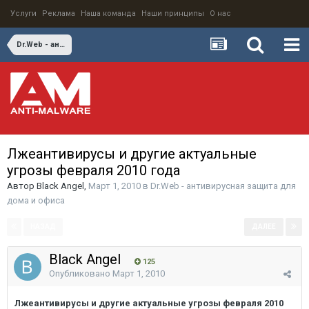
Услуги
Реклама
Наша команда
Наши принципы
О нас
Dr.Web - антивирусная защита для дома и офиса
Лжеантивирусы и другие актуальные
угрозы февраля 2010 года
Автор
Black Angel
,
Март 1, 2010
в
Dr.Web - антивирусная защита для
дома и офиса
НАЗАД
ДАЛЕЕ
Страница 1 из 2
Black Angel
125
Опубликовано
Март 1, 2010
Лжеантивирусы и другие актуальные угрозы февраля 2010