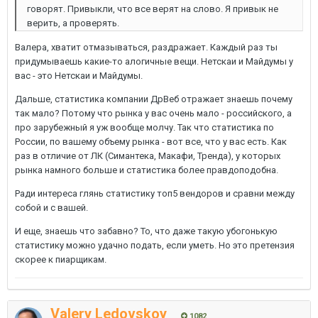
говорят. Привыкли, что все верят на слово. Я привык не
верить, а проверять.
Валера, хватит отмазываться, раздражает. Каждый раз ты
придумываешь какие-то алогичные вещи. Нетскаи и Майдумы у
вас - это Нетскаи и Майдумы.
Дальше, статистика компании ДрВеб отражает знаешь почему
так мало? Потому что рынка у вас очень мало - российского, а
про зарубежный я уж вообще молчу. Так что статистика по
России, по вашему объему рынка - вот все, что у вас есть. Как
раз в отличие от ЛК (Симантека, Макафи, Тренда), у которых
рынка намного больше и статистика более правдоподобна.
Ради интереса глянь статистику топ5 вендоров и сравни между
собой и с вашей.
И еще, знаешь что забавно? То, что даже такую убогонькую
статистику можно удачно подать, если уметь. Но это претензия
скорее к пиарщикам.
Valery Ledovskoy
1082