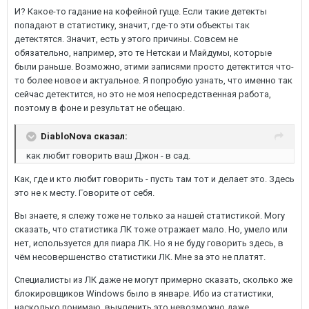
И? Какое-то гадание на кофейной гуще. Если такие детекты
попадают в статистику, значит, где-то эти объекты так
детектятся. Значит, есть у этого причины. Совсем не
обязательно, например, это те Нетскаи и Майдумы, которые
были раньше. Возможно, этими записями просто детектится что-
то более новое и актуальное. Я попробую узнать, что именно так
сейчас детектится, но это не моя непосредственная работа,
поэтому в фоне и результат не обещаю.
DiabloNova сказал:
как любит говорить ваш Джон - в сад.
Как, где и кто любит говорить - пусть там тот и делает это. Здесь
это не к месту. Говорите от себя.
Вы знаете, я слежу тоже не только за нашей статистикой. Могу
сказать, что статистика ЛК тоже отражает мало. Но, умело или
нет, используется для пиара ЛК. Но я не буду говорить здесь, в
чём несовершенство статистики ЛК. Мне за это не платят.
Специалисты из ЛК даже не могут примерно сказать, сколько же
блокировщиков Windows было в январе. Ибо из статистики,
насколько понимаю, вычленить это невозможно даже