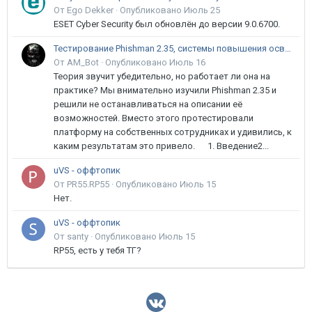
От Ego Dekker ·
Опубликовано
Июль 25
ESET Cyber Security был обновлён до версии 9.0.6700.
Тестирование Phishman 2.35, системы повышения осведомлённости пользователей в сфере ИБ
От AM_Bot ·
Опубликовано
Июль 16
Теория звучит убедительно, но работает ли она на
практике? Мы внимательно изучили Phishman 2.35 и
решили не останавливаться на описании её
возможностей. Вместо этого протестировали
платформу на собственных сотрудниках и удивились, к
каким результатам это привело. 1. Введение2...
uVS - оффтопик
От PR55.RP55 ·
Опубликовано
Июль 15
Нет.
uVS - оффтопик
От santy ·
Опубликовано
Июль 15
RP55, есть у тебя ТГ?