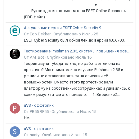
●
Руководство пользователя ESET Online Scanner 4
(PDF-файл)
Актуальные версии ESET Cyber Security 9
От Ego Dekker ·
Опубликовано
Июль 25
ESET Cyber Security был обновлён до версии 9.0.6700.
Тестирование Phishman 2.35, системы повышения осведомлённости пользователей в сфере ИБ
От AM_Bot ·
Опубликовано
Июль 16
Теория звучит убедительно, но работает ли она на
практике? Мы внимательно изучили Phishman 2.35 и
решили не останавливаться на описании её
возможностей. Вместо этого протестировали
платформу на собственных сотрудниках и удивились, к
каким результатам это привело. 1. Введение2...
uVS - оффтопик
От PR55.RP55 ·
Опубликовано
Июль 15
Нет.
uVS - оффтопик
От santy ·
Опубликовано
Июль 15