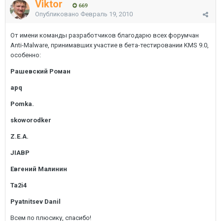
Viktor
669
Опубликовано
Февраль 19, 2010
От имени команды разработчиков благодарю всех форумчан
Anti-Malware, принимавших участие в бета-тестировании KMS 9.0,
особенно:
Рашевский Роман
apq
Pomka.
skoworodker
Z.E.A.
JIABP
Евгений Малинин
Ta2i4
Pyatnitsev Danil
Всем по плюсику, спасибо!