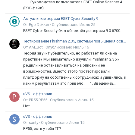
Руководство пользователя ESET Online Scanner 4
(PDF-файл)
Актуальные версии ESET Cyber Security 9
От Ego Dekker ·
Опубликовано
Июль 25
ESET Cyber Security был обновлён до версии 9.0.6700.
Тестирование Phishman 2.35, системы повышения осведомлённости пользователей в сфере ИБ
От AM_Bot ·
Опубликовано
Июль 16
Теория звучит убедительно, но работает ли она на
практике? Мы внимательно изучили Phishman 2.35 и
решили не останавливаться на описании её
возможностей. Вместо этого протестировали
платформу на собственных сотрудниках и удивились, к
каким результатам это привело. 1. Введение2...
uVS - оффтопик
От PR55.RP55 ·
Опубликовано
Июль 15
Нет.
uVS - оффтопик
От santy ·
Опубликовано
Июль 15
RP55, есть у тебя ТГ?