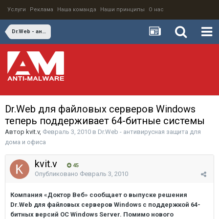
Услуги
Реклама
Наша команда
Наши принципы
О нас
Dr.Web - антивирусная защита для дома и офиса
Dr.Web для файловых серверов Windows
теперь поддерживает 64-битные системы
Автор
kvit.v
,
Февраль 3, 2010
в
Dr.Web - антивирусная защита для
дома и офиса
kvit.v
45
Опубликовано
Февраль 3, 2010
Компания «Доктор Веб» сообщает о выпуске решения
Dr.Web для файловых серверов Windows с поддержкой 64-
битных версий ОС Windows Server. Помимо нового