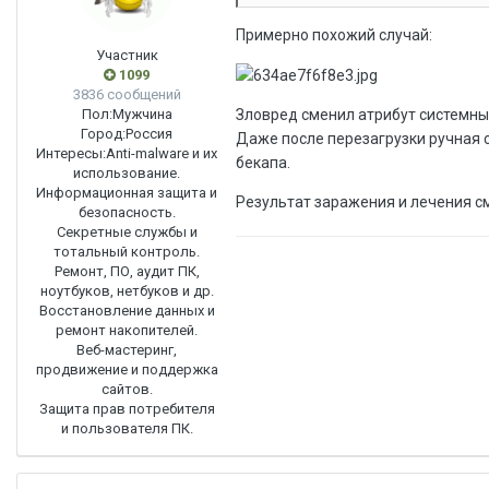
Примерно похожий случай:
Участник
1099
3836 сообщений
Пол:
Мужчина
Зловред сменил атрибут системных
Город:
Россия
Даже после перезагрузки ручная 
Интересы:
Anti-malware и их
бекапа.
использование.
Информационная защита и
Результат заражения и лечения см. 
безопасность.
Секретные службы и
тотальный контроль.
Ремонт, ПО, аудит ПК,
ноутбуков, нетбуков и др.
Восстановление данных и
ремонт накопителей.
Веб-мастеринг,
продвижение и поддержка
сайтов.
Защита прав потребителя
и пользователя ПК.