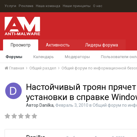
Услуги
Реклама
Наша команда
Наши принципы
О нас
Просмотр
Активность
Лидеры форума
Форумы
Календарь
Модераторы
Пользователи онл
Главная
Общий раздел
Общий форум по информационной безо
Настойчивый троян пряче
установки в справке Windo
Автор
Danilka
,
Февраль 3, 2010
в
Общий форум по инф