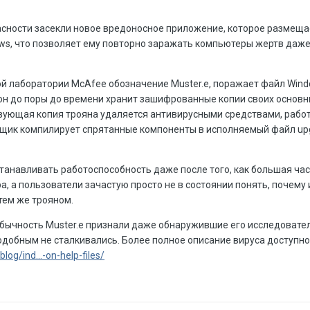
сности засекли новое вредоносное приложение, которое размеща
ows, что позволяет ему повторно заражать компьютеры жертв даже
ой лаборатории McAfee обозначение Muster.e, поражает файл Win
 он до поры до времени хранит зашифрованные копии своих основ
твующая копия трояна удаляется антивирусными средствами, раб
щик компилирует спрятанные компоненты в исполняемый файл upg
танавливать работоспособность даже после того, как большая час
, а пользователи зачастую просто не в состоянии понять, почему 
тем же трояном.
обычность Muster.e признали даже обнаружившие его исследовател
одобным не сталкивались. Более полное описание вируса доступно
og/ind...-on-help-files/