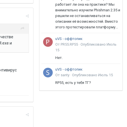
работает ли она на практике? Мы
внимательно изучили Phishman 2.35 и
решили не останавливаться на
описании её возможностей. Вместо
этого протестировали платформу...
ачестве
uVS - оффтопик
.exe и
От PR55.RP55 ·
Опубликовано
Июль
15
Нет.
uVS - оффтопик
антивирус
От santy ·
Опубликовано
Июль 15
RP55, есть у тебя ТГ?