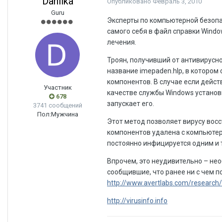
Danilka
Опубликовано
Февраль 3, 2010
Guru
Эксперты по компьютерной безопа
самого себя в файл справки Wind
лечения.
Троян, получивший от антивирусн
название imepaden.hlp, в котором
компонентов. В случае если дейс
Участник
качестве службы Windows установ
678
запускает его.
3741 сообщений
Пол:
Мужчина
Этот метод позволяет вирусу восс
компонентов удалена с компьютера
постоянно инфицируется одним и 
Впрочем, это неудивительно – не
сообщившие, что ранее ни с чем п
http://www.avertlabs.com/research/bl
http://virusinfo.info