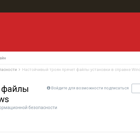
айн
пасности
Настойчивый троян прячет файлы установки в справке Wi
т файлы
Войдите для возможности подписаться
П
ws
ормационной безопасности