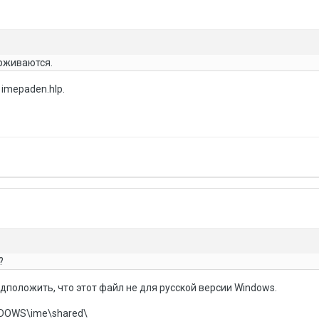
ерживаются.
imepaden.hlp.
?
положить, что этот файл не для русской версии Windows.
NDOWS\ime\shared\