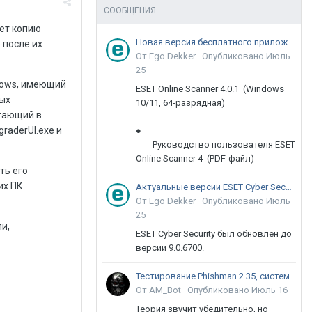
СООБЩЕНИЯ
ет копию
Новая версия бесплатного приложения ESET Online Scanner доступна пользователям
 после их
От Ego Dekker ·
Опубликовано
Июль
25
dows, имеющий
ESET Online Scanner 4.0.1 (Windows
ных
10/11, 64-разрядная)
отающий в
raderUI.exe и
●
Руководство пользователя ESET
Online Scanner 4 (PDF-файл)
ть его
их ПК
Актуальные версии ESET Cyber Security 9
От Ego Dekker ·
Опубликовано
Июль
25
и,
ESET Cyber Security был обновлён до
версии 9.0.6700.
Тестирование Phishman 2.35, системы повышения осведомлённости пользователей в сфере ИБ
От AM_Bot ·
Опубликовано
Июль 16
Теория звучит убедительно, но