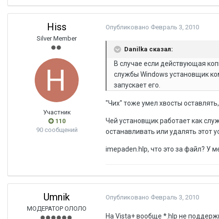
Hiss
Опубликовано
Февраль 3, 2010
Silver Member
Danilka сказал:
В случае если действующая коп
службы Windows установщик ко
запускает его.
"Чих" тоже умел хвосты оставлять,
Участник
Чей установщик работает как служ
110
90 сообщений
останавливать или удалять этот у
imepaden.hlp, что это за файл? У м
Umnik
Опубликовано
Февраль 3, 2010
МОДЕРАТОР ОЛОЛО
На Vista+ вообще *.hlp не поддер