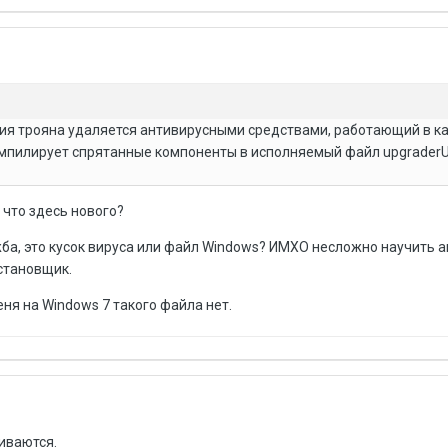
ия трояна удаляется антивирусными средствами, работающий в к
мпилирует спрятанные компоненты в исполняемый файл upgraderUI
 что здесь нового?
ба, это кусок вируса или файл Windows? ИМХО несложно научить 
становщик.
еня на Windows 7 такого файла нет.
живаются.