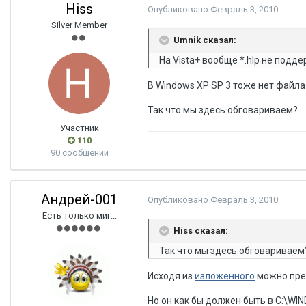
Hiss
Опубликовано
Февраль 3, 2010
Silver Member
Umnik сказал:
На Vista+ вообще *.hlp не подд
В Windows XP SP 3 тоже нет файла 
Так что мы здесь обговариваем?
Участник
110
90 сообщений
Андрей-001
Опубликовано
Февраль 3, 2010
Есть только миг...
Hiss сказал:
Так что мы здесь обговариваем
Исходя из
изложенного
можно пред
Но он как бы должен быть в C:\WI