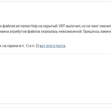
 файлов из папки Help на скрытый. VRT вылечил, но не смог сменит
смена атрибутов файлов оказалась невозможной. Пришлось замени
на скрине в п. 1) и п. 2)
вот этого поста
.