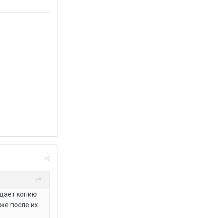
ещает копию
же после их