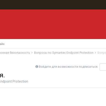
айн
ионная безопасность
Вопросы по Symantec Endpoint Protection
Вопро
Войдите для возможности подписаться
П
я.
dpoint Protection