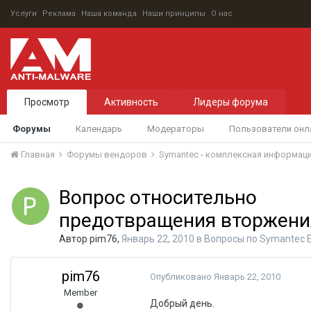
Услуги
Реклама
Наша команда
Наши принципы
О нас
Просмотр
Активность
Лидеры форума
Форумы
Календарь
Модераторы
Пользователи онл
Главная
Форумы вендоров
Symantec - комплексная информац
Вопрос относительно
предотвращения вторжени
Автор
pim76
,
Январь 22, 2010
в
Вопросы по Symantec En
pim76
Опубликовано
Январь 22, 2010
Member
Добрый день.