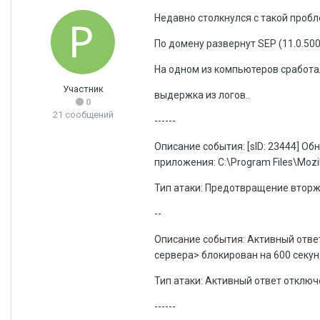
Недавно столкнулся с такой пробл
По домену развернут SEP (11.0.500
На одном из компьютеров сработа
Участник
выдержка из логов..
0
21 сообщений
------
Описание события: [sID: 23444] Об
приложения: C:\Program Files\Mozill
Тип атаки: Предотвращение втор
--
Описание события: Активный ответ,
сервера> блокирован на 600 секун
Тип атаки: Активный ответ отключ
------