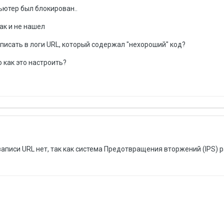
пьютер был блокирован..
ак и не нашел
писать в логи URL, который содержал "нехороший" код?
о как это настроить?
писи URL нет, так как система Предотвращения вторжений (IPS) 