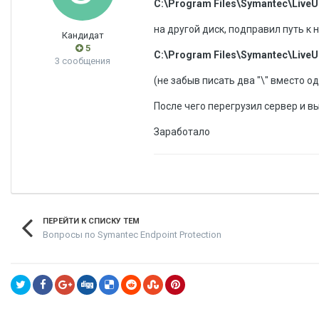
C:\Program Files\Symantec\LiveU
на другой диск, подправил путь к 
Кандидат
5
C:\Program Files\Symantec\LiveU
3 сообщения
(не забыв писать два "\" вместо о
После чего перегрузил сервер и вы
Заработало
ПЕРЕЙТИ К СПИСКУ ТЕМ
Вопросы по Symantec Endpoint Protection