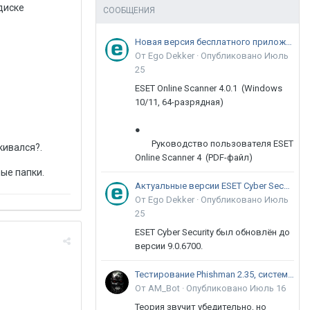
диске
СООБЩЕНИЯ
Новая версия бесплатного приложения ESET Online Scanner доступна пользователям
От Ego Dekker ·
Опубликовано
Июль
25
ESET Online Scanner 4.0.1 (Windows
10/11, 64-разрядная)
●
Руководство пользователя ESET
кивался?.
Online Scanner 4 (PDF-файл)
ые папки.
Актуальные версии ESET Cyber Security 9
От Ego Dekker ·
Опубликовано
Июль
25
ESET Cyber Security был обновлён до
версии 9.0.6700.
Тестирование Phishman 2.35, системы повышения осведомлённости пользователей в сфере ИБ
От AM_Bot ·
Опубликовано
Июль 16
Теория звучит убедительно, но