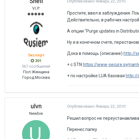
Shell
Опубликовано
Январь 22, 2010
V.I.P.
Простите, ввел в заблуждения. По
Действительно, в рабочих настройк
А опции "Purge updates in Distribut
Ну и в конечном счете, перестано
Дока в помощь (описание)
http://
Эксперт
301
+ с STN
https://www-secure.symante
567 сообщений
Пол:
Женщина
+ по настройке LUA базовая
http:/
Город:
Москва
ulvn
Опубликовано
Январь 22, 2010
Newbie
Решил вопрос не переустанавлива
Перенес папку