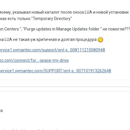
моему, указывал новый каталог после сноса LUA и новой установки.
ах есть только "Temporary Directory"
ion Centers ", "Purge updates in Manage Updates folder " не помогли??
вка LUA не такая уж критичная и долгая процедура
service1.symantec.com/support/ent-s...008111210080948
c.com/connect/for...-space-my-drive
/service1.symantec.com/SUPPORT/ent-s...007101913262648
я: