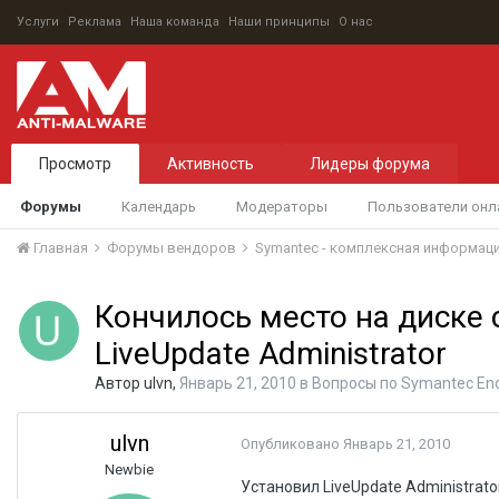
Услуги
Реклама
Наша команда
Наши принципы
О нас
Просмотр
Активность
Лидеры форума
Форумы
Календарь
Модераторы
Пользователи онл
Главная
Форумы вендоров
Symantec - комплексная информац
Кончилось место на диске 
LiveUpdate Administrator
Автор
ulvn
,
Январь 21, 2010
в
Вопросы по Symantec Endp
ulvn
Опубликовано
Январь 21, 2010
Newbie
Установил LiveUpdate Administrato