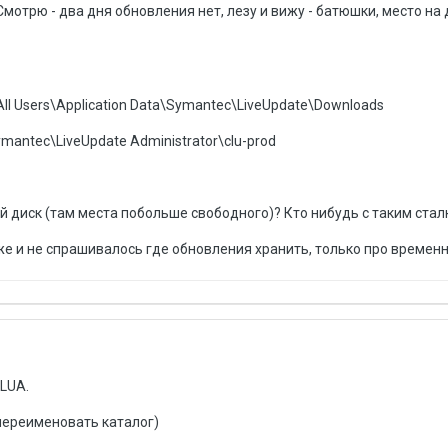
мотрю - два дня обновления нет, лезу и вижу - батюшки, место на 
All Users\Application Data\Symantec\LiveUpdate\Downloads
Symantec\LiveUpdate Administrator\clu-prod
ой диск (там места побольше свободного)? Кто нибудь с таким стал
е и не спрашивалось где обновления хранить, только про временн
LUA.
переименовать каталог)