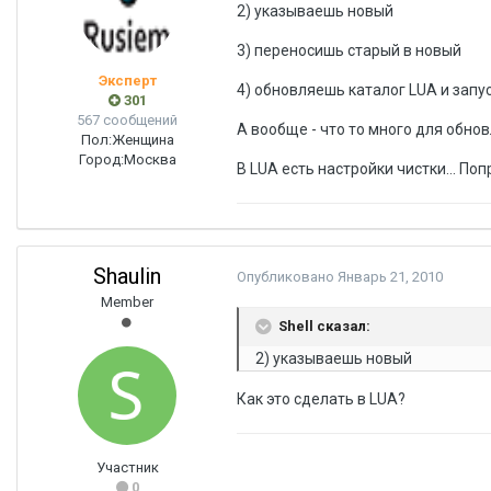
2) указываешь новый
3) переносишь старый в новый
Эксперт
4) обновляешь каталог LUA и зап
301
567 сообщений
А вообще - что то много для обновл
Пол:
Женщина
Город:
Москва
В LUA есть настройки чистки... По
Shaulin
Опубликовано
Январь 21, 2010
Member
Shell сказал:
2) указываешь новый
Как это сделать в LUA?
Участник
0