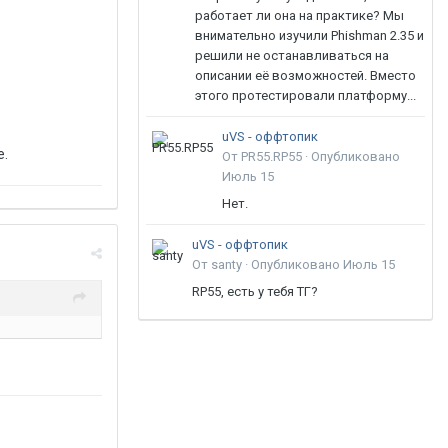
работает ли она на практике? Мы
внимательно изучили Phishman 2.35 и
решили не останавливаться на
описании её возможностей. Вместо
этого протестировали платформу...
uVS - оффтопик
е.
От PR55.RP55 ·
Опубликовано
Июль 15
Нет.
uVS - оффтопик
От santy ·
Опубликовано
Июль 15
RP55, есть у тебя ТГ?