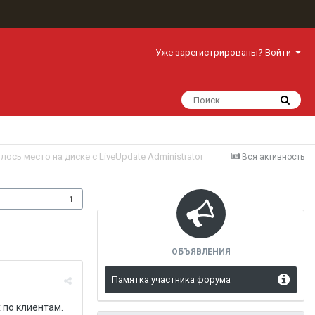
Уже зарегистрированы? Войти
лось место на диске с LiveUpdate Administrator
Вся активность
одписчики
1
ОБЪЯВЛЕНИЯ
Памятка участника форума
 по клиентам.