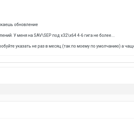
ускаешь обновление
ений. У меня на SAV\SEP под x32\x64 4-6 гига не более....
пробуйте указать не раз в месяц (так по моему по умолчанию) а чащ