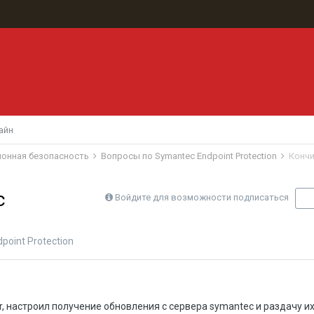
айн
ионная безопасность
Вопросы по Symantec Endpoint Protection
Кончи
с
Войдите для возможности подписаться
П
oint Protection
r, настроил получение обновления с сервера symantec и раздачу их