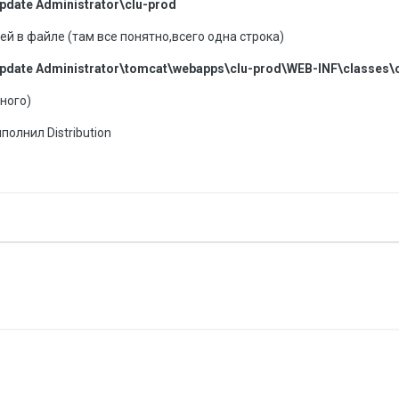
pdate Administrator\clu-prod
ней в файле (там все понятно,всего одна строка)
pdate Administrator\tomcat\webapps\clu-prod\WEB-INF\classes\c
дного)
полнил Distribution