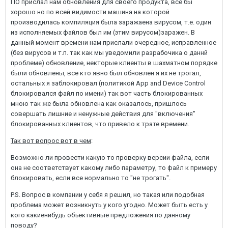
ПО прислал нам обновления для своего продукта, все бы
хорошо но по всей видимости машина на которой
производилась компиляция была заражаена вирусом, т.е. один
из исполняемых файлов был им (этим вирусом)заражен. В
данный момент времени нам прислали очередное, исправленное
(без вирусов и т.п. так как мы уведомили разрабочика о даннй
проблеме) обновление, некторые клиенты в шахматном порядке
были обновлены, все кто явно был обновлен я их не трогал,
остальных я заблокировал (политикой App and Device Control
блокировался файл по имени) так вот часть блокированных
мною так же была обновлена как оказалось, пришлось
совершать лишние и ненужные действия для "включения"
блокированных клиентов, что привело к трате времени.
Так вот вопрос вот в чем
:
Возможно ли провести какую то проверку версии файла, если
она не соответствует какому либо параметру, то файл к примеру
блокировать, если все нормально то "не трогать".
P.S. Вопрос в компании у себя я решил, но такая или подобная
проблема может возникнуть у кого угодно. Может быть есть у
кого какиенибудь объективные предложения по данному
поводу?