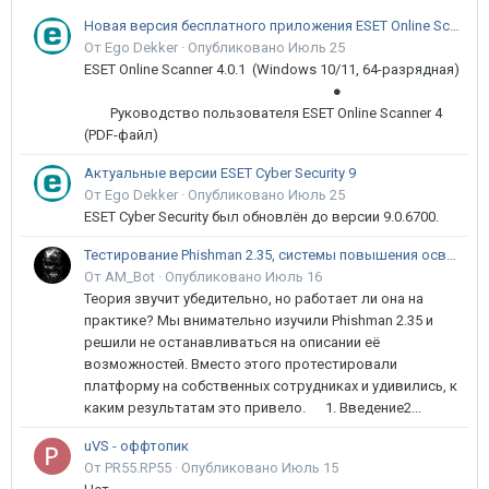
Новая версия бесплатного приложения ESET Online Scanner доступна пользователям
От Ego Dekker ·
Опубликовано
Июль 25
ESET Online Scanner 4.0.1 (Windows 10/11, 64-разрядная)
●
Руководство пользователя ESET Online Scanner 4
(PDF-файл)
Актуальные версии ESET Cyber Security 9
От Ego Dekker ·
Опубликовано
Июль 25
ESET Cyber Security был обновлён до версии 9.0.6700.
Тестирование Phishman 2.35, системы повышения осведомлённости пользователей в сфере ИБ
От AM_Bot ·
Опубликовано
Июль 16
Теория звучит убедительно, но работает ли она на
практике? Мы внимательно изучили Phishman 2.35 и
решили не останавливаться на описании её
возможностей. Вместо этого протестировали
платформу на собственных сотрудниках и удивились, к
каким результатам это привело. 1. Введение2...
uVS - оффтопик
От PR55.RP55 ·
Опубликовано
Июль 15