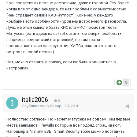
пользователя их вполне достаточно, даже с головой. Тем более,
когда все от одно вендора, то нет проблем с совместимостью
(чем страдает связка КАВ+аутпост). Конечно, у каждого
комбайна есть особенности - уровень встроенного фаерволла.
Лучше в этом смысле брать КИС или НИС, посмотри тесты
Матусека (есть здесь на сайте) остальные фаеры слабоваты
например, авировский встроенный, но там тесты
проваливаются из-за отсутствия ХИПСа, аналог которого
встроят в новой версии).
Нет, можно ставить и связку, если любишь ковыряться в
настройках.
5
italia2006
0
Опубликовано
Январь 20, 2010
Полностью согласен. Но насчет Матусека не совсем. Там первые
места занимают Firewalls которые все подряд спрашивают.
Например в NIS или ESET Smart Security тоже можно поставить