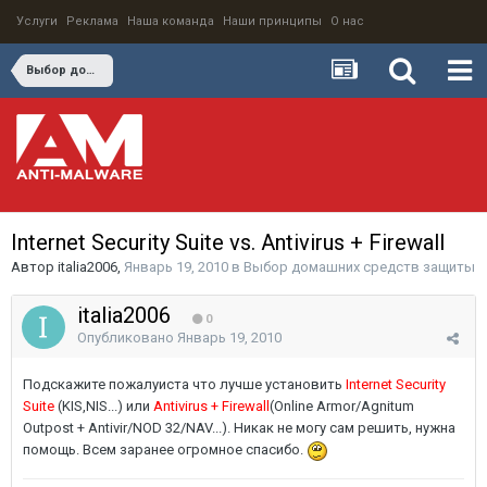
Услуги
Реклама
Наша команда
Наши принципы
О нас
Выбор домашних средств защиты
Internet Security Suite vs. Antivirus + Firewall
Автор
italia2006
,
Январь 19, 2010
в
Выбор домашних средств защиты
italia2006
0
Опубликовано
Январь 19, 2010
Подскажите пожалуиста что лучше установить
Internet Security
Suite
(KIS,NIS...) или
Antivirus + Firewall
(Online Armor/Agnitum
Outpost + Antivir/NOD 32/NAV...). Никак не могу сам решить, нужна
помощь. Всем заранее огромное спасибо.