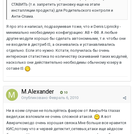
СТАВИТЬ (т.е. запретить установку еще на этапе
инсталляции продукта) для Родительского контроля и
Анти-Спама.
Я про это и написал, подразумевая тоже, что и Denis Lipnicky -
минимально необходимую конфигурацию: АВ + ФВ. А любые
другие модули хорошо бы сделать автономными, т.е. чтобы они
не входили в дистриб IS, а скачивались и устанавливались
отдельно. Если это нужно. Кстати, получилась бы очень
интересная статистика по количеству скачиваний таких модулей,
насколько они действительно необходимы обычному юзеру в
сотаве IS
.
M.Alexander
10
Опубликовано
Февраль 6, 2010
Ни в коем случае не пользуйтесь фаером от Авиры!На глазах
видел,как взломали не очень сложной атакой.
А вот
Авира+комодо очень хорошая связка.Мне больше все нравится
КИС,потому что и червей детектит,сетевых,атаки еще айдэсом