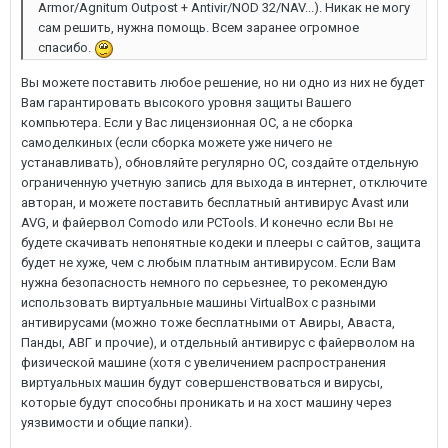
Armor/Agnitum Outpost + Antivir/NOD 32/NAV...). Никак не могу
сам решить, нужна помощь. Всем заранее огромное
спасибо.
Вы можете поставить любое решение, но ни одно из них не будет
Вам гарантировать высокого уровня защиты Вашего
компьютера. Если у Вас лицензионная ОС, а не сборка
самоделкиных (если сборка можете уже ничего не
устанавливать), обновляйте регулярно ОС, создайте отдельную
ограниченную учетную запись для выхода в интернет, отключите
авторан, и можете поставить бесплатный антивирус Avast или
AVG, и файервол Comodo или PCTools. И конечно если Вы не
будете скачивать непонятные кодеки и плееры с сайтов, защита
будет не хуже, чем с любым платным антивирусом. Если Вам
нужна безопасность немного по серьезнее, то рекомендую
использовать виртуальные машины VirtualBox с разными
антивирусами (можно тоже бесплатными от Авиры, Аваста,
Панды, АВГ и прочие), и отдельный антивирус с файерволом на
физической машине (хотя с увеличением распространения
виртуальных машин будут совершенствоваться и вирусы,
которые будут способны проникать и на хост машину через
уязвимости и общие папки).