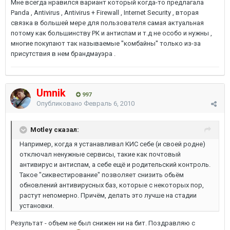
Мне всегда нравился вариант который когда-то предлагала
Panda , Antivirus , Antivirus + Firewall , Internet Security , вторая
связка в большей мере для пользователя самая актуальная
потому как большинству РК и антиспам и т.д не особо и нужны ,
многие покупают так называемые ''комбайны'' только из-за
присутствия в нем брандмауэра .
Umnik
997
Опубликовано
Февраль 6, 2010
Motley сказал:
Например, когда я устанавливал КИС себе (и своей родне)
отключал ненужные сервисы, такие как почтовый
антивирус и антиспам, а себе ещё и родительский контроль.
Такое "сиквестирование" позволяет снизить обьём
обновлений антивирусных баз, которые с некоторых пор,
растут непомерно. Причём, делать это лучше на стадии
установки.
Результат - объем не был снижен ни на бит. Поздравляю с