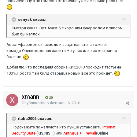
блокирует.Ну а потом соответсвенно уже и его айпс работает.
senyak сказал:
Смотря какая. Вот Avast 5 с хорошим фаерволом и хипсом
был бы неплох
Аваст+фаервол от комодо и защитная стена тоже от
комодо.Очень хорошая защита.Но у нис или кис все равно
больше.
Добавлю,что последняя сборка КИС2010 проходит тесты на
100%.Просто там билд старый,а новый все это пройдет.
xmann
20
Опубликовано
Февраль 6, 2010
italia2006 сказал:
Подскажите пожалуиста что лучше установить
Internet
Security Suite
(KIS,NIS...) или
Antivirus + Firewall
(Online