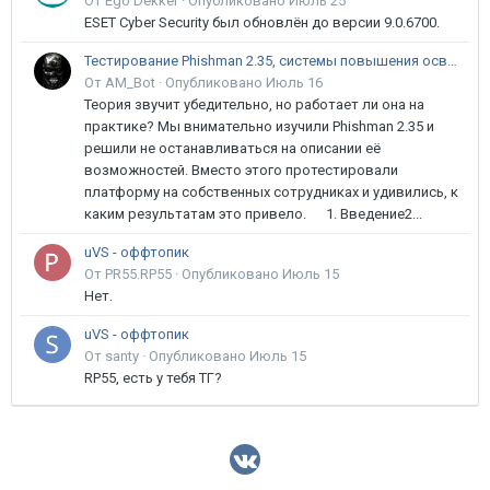
От Ego Dekker ·
Опубликовано
Июль 25
ESET Cyber Security был обновлён до версии 9.0.6700.
Тестирование Phishman 2.35, системы повышения осведомлённости пользователей в сфере ИБ
От AM_Bot ·
Опубликовано
Июль 16
Теория звучит убедительно, но работает ли она на
практике? Мы внимательно изучили Phishman 2.35 и
решили не останавливаться на описании её
возможностей. Вместо этого протестировали
платформу на собственных сотрудниках и удивились, к
каким результатам это привело. 1. Введение2...
uVS - оффтопик
От PR55.RP55 ·
Опубликовано
Июль 15
Нет.
uVS - оффтопик
От santy ·
Опубликовано
Июль 15
RP55, есть у тебя ТГ?