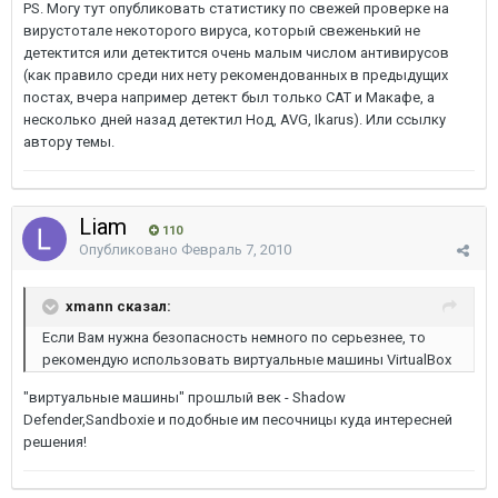
PS. Могу тут опубликовать статистику по свежей проверке на
вирустотале некоторого вируса, который свеженький не
детектится или детектится очень малым числом антивирусов
(как правило среди них нету рекомендованных в предыдущих
постах, вчера например детект был только CAT и Макафе, а
несколько дней назад детектил Нод, AVG, Ikarus). Или ссылку
автору темы.
Liam
110
Опубликовано
Февраль 7, 2010
xmann сказал:
Если Вам нужна безопасность немного по серьезнее, то
рекомендую использовать виртуальные машины VirtualBox
"виртуальные машины" прошлый век - Shadow
Defender,Sandboxie и подобные им песочницы куда интересней
решения!