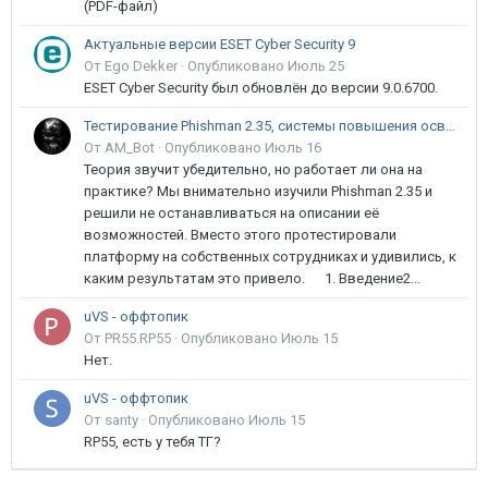
(PDF-файл)
Актуальные версии ESET Cyber Security 9
От Ego Dekker ·
Опубликовано
Июль 25
ESET Cyber Security был обновлён до версии 9.0.6700.
Тестирование Phishman 2.35, системы повышения осведомлённости пользователей в сфере ИБ
От AM_Bot ·
Опубликовано
Июль 16
Теория звучит убедительно, но работает ли она на
практике? Мы внимательно изучили Phishman 2.35 и
решили не останавливаться на описании её
возможностей. Вместо этого протестировали
платформу на собственных сотрудниках и удивились, к
каким результатам это привело. 1. Введение2...
uVS - оффтопик
От PR55.RP55 ·
Опубликовано
Июль 15
Нет.
uVS - оффтопик
От santy ·
Опубликовано
Июль 15
RP55, есть у тебя ТГ?