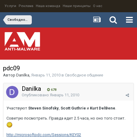
Услуги
Реклама
Наша команда
Наши принципы
О нас
Свободное общение
pdc09
Автор
Danilka
,
Январь 11, 2010
в
Свободное общение
Danilka
678
Опубликовано
Январь 11, 2010
Участвуют
Steven Sinofsky
,
Scott Guthrie
и
Kurt DelBene
.
Советую посмотреть. Правда идет 2.5 часа, но оно того стоит.
http://microsoftpdc.com/Sessions/KEY02