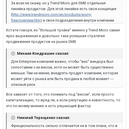
За всех не скажу, но у Trend Micro для SMB отдельная
линейка продуктов. Для этой линейки есть своя концепция
(
http://www.trendmicro.com/en/products/worry-
free/overview.htm
) и свое подразделение внутри компании.
Кстати говоря, из "большой тройки" именно у Trend Micro самая
ярко выраженная и довольно таки успешная стратегия
продвижения продуктов на рынке SMB
Михаил Кондрашин сказал:
Для Enterprise-компаний важно, чтобы "вес" вендора был
сопоставим с их весом, хотя он может быть существенно
меньше. Тем не менее, внедрять продукт компании, которая
может уйти с рынка или быть продана в любой момент ---
опасный риск.
Все зависит от того, что понимать под "весом", если просто
капитализацию, то вряд ли, а если репутацию и известность, то
это по-моему мнению и есть решающий фактор
Николай Терещенко сказал:
Функциональность сильно отличается не в том плане, что в