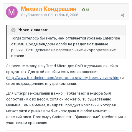
Михаил Кондрашин
55
Опубликовано
Сентябрь 8, 2006
Phoenix сказал:
Тогда хотелось бы знать, чем отличается уровень Enterprise
от SMB. Вроде вендоры особо не разделяют данные
рынки... Есть деление на персональные и корпоративные
версии...
За всех не скажу, но у Trend Micro для SMB
отдельная
линейка
продуктов. Для этой линейки есть своя концепция
(
http://www.trendmicro.com/en/products/worry-free/overview.htm
) и
свое подразделение внутри компании.
Для Enterprise-компаний важно, чтобы "вес" вендора был
сопоставим с их весом, хотя он может быть существенно
меньше. Тем не менее, внедрять продукт компании, которая
может уйти с рынка или быть продана в любой момент ---
опасный риск. Поэтому у Gartner есть "финансовые" требования к
участникам сравнения.