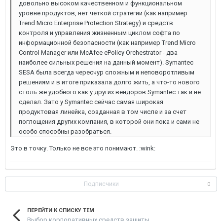
довольно высоком качественном и функциональном
уровне продуктов, нет четкой стратегии (как например
Trend Micro Enterprise Protection Strategy) и средств
контроля и управления жизненным циклом софта по
информационной безопасности (как например Trend Micro
Control Manager или McAfee ePolicy Orchestrator - два
наиболее сильных решения на данный момент). Symantec
SESA была всегда чересчур сложным и неповоротливым
решениям и в итоге приказала долго жить, а что-то нового
столь же удобного как у других вендоров Symantec так и не
сделал. Зато у Symantec сейчас самая широкая
продуктовая линейка, созданная в том числе и за счет
поглощения других компания, в которой они пока и сами не
особо способны разобраться.
Это в точку. Только не все это понимают. :wink:
Подписчики
0
ПЕРЕЙТИ К СПИСКУ ТЕМ
Выбор корпоративных средств защиты