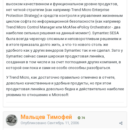
высоком качественном и функциональном уровне продуктов,
нет четкой стратегии (как например Trend Micro Enterprise
Protection Strategy) и средств контроля и управления жизненным
циклом софта по информационной безопасности (как например
Trend Micro Control Manager или McAfee ePolicy Orchestrator - два
наиболее сильных решения на данный момент). Symantec SESA
была всегда чересчур сложным и неповоротливым решениям и
в итоге приказала долго жить, а что-то нового столь же
удобного как у других вендоров Symantec так и не сделал. Зато у
Symantec сейчас самая широкая продуктовая линейка,
созданная в том числе и за счет поглощения других компания, в
которой они пока и сами не особо способны разобраться.
У Trend Micro, как достаточно правильно отмечено в отчете,
довольно качественные и удобные продукты, но при этом
продуктовая линейка довольно бедна и действительно наиболее
уязвима по отношению к MIcrosoft
Мальцев Тимофей
74
Опубликовано
Сентябрь 11, 2006