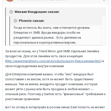
Михаил Кондрашин сказал:
Phoenix сказал:
Тогда хотелось бы знать, чем отличается уровень
Enterprise от SMB. Вроде вендоры особо не
разделяют данные рынки... Есть деление на
персональные и корпоративные версии...
За всех не скажу, но у Trend Micro для SMB
отдельная
линейка
продуктов. Для этой линейки есть своя концепция
(
http://www.trendmicro.com/en/products/worry-free/overview.htm
) и
свое подразделение внутри компании.
Для Enterprise-компаний важно, чтобы "вес" вендора был
сопоставим с их весом, хотя он может быть существенно
меньше. Тем не менее, внедрять продукт компании, которая
может уйти с рынка или быть продана в любой момент ---
опасный риск. Поэтому у Gartner есть "финансовые" требования к
участникам сравнения.
вот по этому в энтерпрайз в россии никак Eset попасть не может