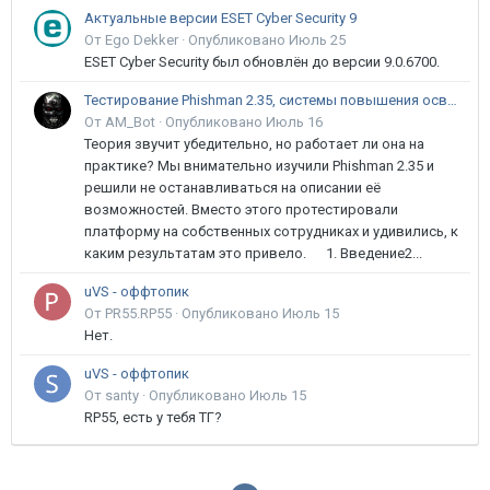
Актуальные версии ESET Cyber Security 9
От Ego Dekker ·
Опубликовано
Июль 25
ESET Cyber Security был обновлён до версии 9.0.6700.
Тестирование Phishman 2.35, системы повышения осведомлённости пользователей в сфере ИБ
От AM_Bot ·
Опубликовано
Июль 16
Теория звучит убедительно, но работает ли она на
практике? Мы внимательно изучили Phishman 2.35 и
решили не останавливаться на описании её
возможностей. Вместо этого протестировали
платформу на собственных сотрудниках и удивились, к
каким результатам это привело. 1. Введение2...
uVS - оффтопик
От PR55.RP55 ·
Опубликовано
Июль 15
Нет.
uVS - оффтопик
От santy ·
Опубликовано
Июль 15
RP55, есть у тебя ТГ?