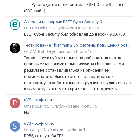
Руководство пользователя ESET Online Scanner 4
(PDF-файл)
Актуальные версии ESET Cyber Security 9
От Ego Dekker ·
Опубликовано
Июль 25
ESET Cyber Security был обновлён до версии 9.0.6700.
Тестирование Phishman 2.35, системы повышения осведомлённости пользователей в сфере ИБ
От AM_Bot ·
Опубликовано
Июль 16
Теория звучит убедительно, но работает ли она на
практике? Мы внимательно изучили Phishman 2.35 и
решили не останавливаться на описании её
возможностей. Вместо этого протестировали
платформу на собственных сотрудниках и удивились, к
каким результатам это привело. 1. Введение2...
uVS - оффтопик
От PR55.RP55 ·
Опубликовано
Июль 15
Нет.
uVS - оффтопик
От santy ·
Опубликовано
Июль 15
RP55, есть у тебя ТГ?