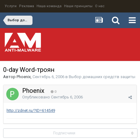
Услуги
Реклама
Наша команда
Наши принципы
О нас
Выбор домашних средств защиты
0-day Word-троян
Автор
Phoenix
,
Сентябрь 6, 2006
в
Выбор домашних средств защиты
Phoenix
0
Опубликовано
Сентябрь 6, 2006
http://zdnet.ru/?ID=614549
Подписчики
0