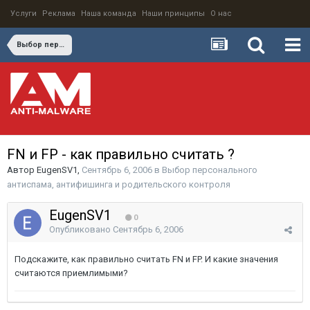
Услуги
Реклама
Наша команда
Наши принципы
О нас
Выбор персонального антиспама, антифишинга и родительского контроля
FN и FP - как правильно считать ?
Автор
EugenSV1
,
Сентябрь 6, 2006
в
Выбор персонального
антиспама, антифишинга и родительского контроля
EugenSV1
0
Опубликовано
Сентябрь 6, 2006
Подскажите, как правильно считать FN и FP. И какие значения
считаются приемлимыми?