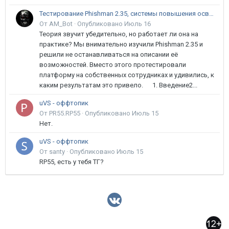
Тестирование Phishman 2.35, системы повышения осведомлённости пользователей в сфере ИБ
От AM_Bot ·
Опубликовано
Июль 16
Теория звучит убедительно, но работает ли она на
практике? Мы внимательно изучили Phishman 2.35 и
решили не останавливаться на описании её
возможностей. Вместо этого протестировали
платформу на собственных сотрудниках и удивились, к
каким результатам это привело. 1. Введение2...
uVS - оффтопик
От PR55.RP55 ·
Опубликовано
Июль 15
Нет.
uVS - оффтопик
От santy ·
Опубликовано
Июль 15
RP55, есть у тебя ТГ?