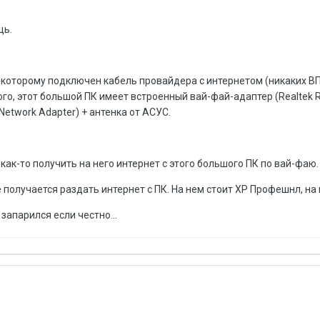
щь.
 которому подключен кабель провайдера с интернетом (никаких ВП
ого, этот большой ПК имеет встроенный вай-фай-адаптер (Realtek 
 Network Adapter) + антенка от АСУС.
как-то получить на него интернет с этого большого ПК по вай-фаю.
не получается раздать интернет с ПК. На нем стоит ХР Профешнл, на 
запарился если честно...