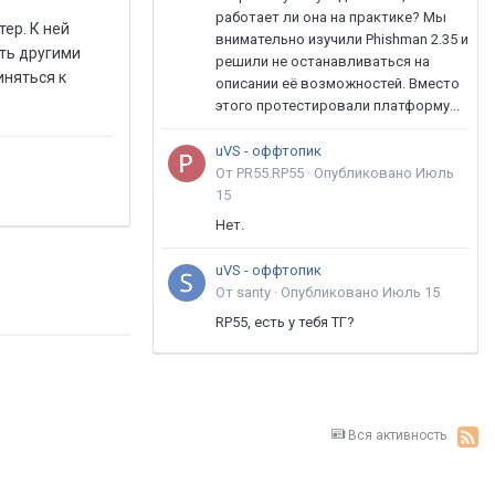
работает ли она на практике? Мы
ер. К ней
внимательно изучили Phishman 2.35 и
ать другими
решили не останавливаться на
иняться к
описании её возможностей. Вместо
этого протестировали платформу...
uVS - оффтопик
От PR55.RP55 ·
Опубликовано
Июль
15
Нет.
uVS - оффтопик
От santy ·
Опубликовано
Июль 15
RP55, есть у тебя ТГ?
Вся активность