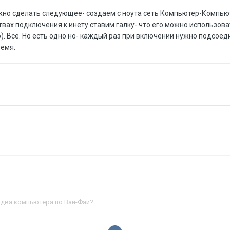
можно сделать следующее- создаем с ноута сеть Компьютер-Компьют
твах подключения к инету ставим галку- что его можно использов
о). Все. Но есть одно но- каждый раз при включении нужно подсоед
ремя.
 два компьютера по Вай-Фай?