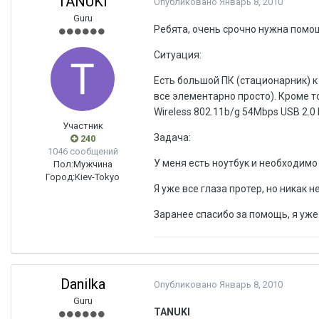
TANUKI
Опубликовано
Январь 8, 2010
Guru
Ребята, очень срочно нужна помо
Ситуация:
Есть большой ПК (стационарник) к
все элементарно просто). Кроме т
Wireless 802.11b/g 54Mbps USB 2.0
Участник
Задача:
240
1046 сообщений
У меня есть ноутбук и необходимо 
Пол:
Мужчина
Город:
Kiev-Tokyo
Я уже все глаза протер, но никак 
Заранее спасибо за помощь, я уже 
Danilka
Опубликовано
Январь 8, 2010
Guru
TANUKI