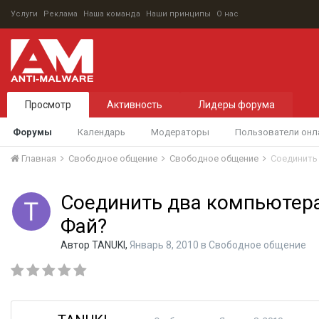
Услуги
Реклама
Наша команда
Наши принципы
О нас
Просмотр
Активность
Лидеры форума
Форумы
Календарь
Модераторы
Пользователи онл
Главная
Свободное общение
Свободное общение
Соединить
Соединить два компьютера
Фай?
Автор
TANUKI
,
Январь 8, 2010
в
Свободное общение