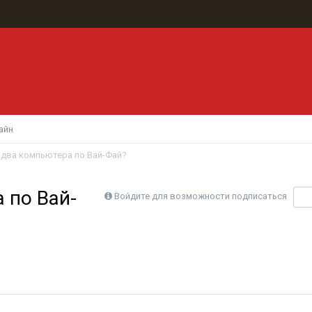
айн
 два компьютера по Вай-Фай?
 по Вай-
Войдите для возможности подписаться
П