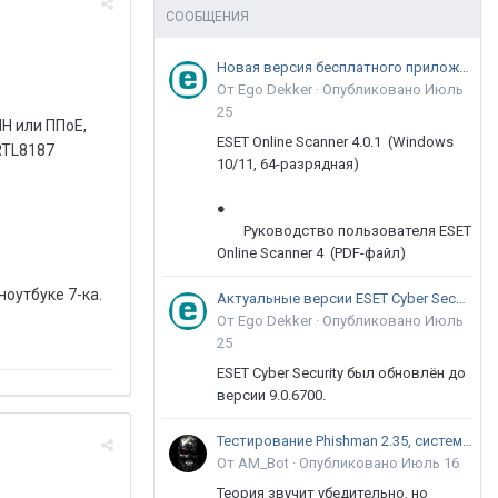
СООБЩЕНИЯ
Новая версия бесплатного приложения ESET Online Scanner доступна пользователям
От Ego Dekker ·
Опубликовано
Июль
25
Н или ППоЕ,
ESET Online Scanner 4.0.1 (Windows
RTL8187
10/11, 64-разрядная)
●
Руководство пользователя ESET
Online Scanner 4 (PDF-файл)
ноутбуке 7-ка.
Актуальные версии ESET Cyber Security 9
От Ego Dekker ·
Опубликовано
Июль
25
ESET Cyber Security был обновлён до
версии 9.0.6700.
Тестирование Phishman 2.35, системы повышения осведомлённости пользователей в сфере ИБ
От AM_Bot ·
Опубликовано
Июль 16
Теория звучит убедительно, но