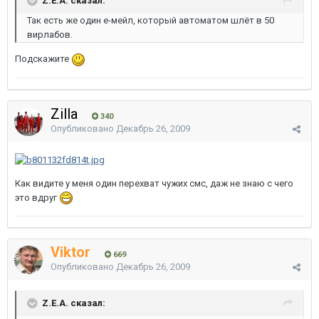
Z.E.A. сказал:
Так есть же один е-мейл, который автоматом шлёт в 50
вирлабов.
Подскажите
Zilla
340
Опубликовано
Декабрь 26, 2009
Как видите у меня один перехват чужих смс, даж не знаю с чего
это вдруг
Viktor
669
Опубликовано
Декабрь 26, 2009
Z.E.A. сказал: