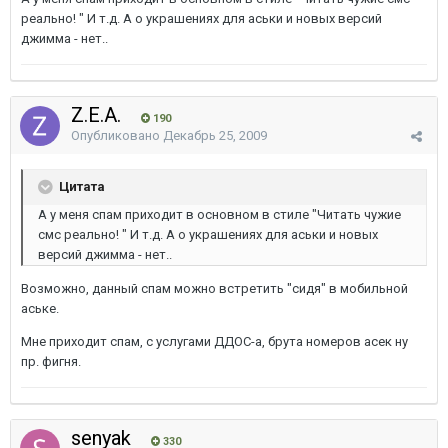
реально! " И т.д. А о украшениях для аськи и новых версий
джимма - нет..
Z.E.A.
190
Опубликовано
Декабрь 25, 2009
Цитата
А у меня спам приходит в основном в стиле "Читать чужие
смс реально! " И т.д. А о украшениях для аськи и новых
версий джимма - нет..
Возможно, данный спам можно встретить "сидя" в мобильной
аське.
Мне приходит спам, с услугами ДДОС-а, брута номеров асек ну
пр. фигня.
senyak
330