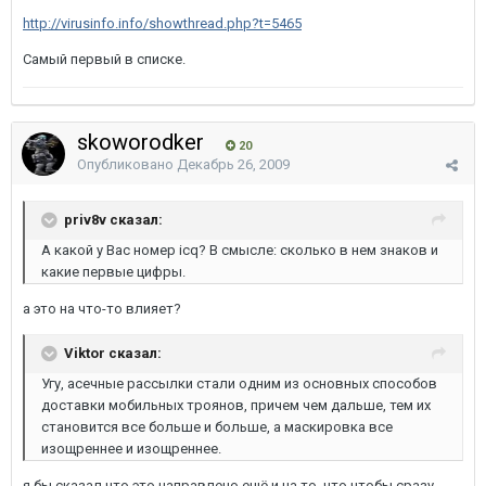
http://virusinfo.info/showthread.php?t=5465
Самый первый в списке.
skoworodker
20
Опубликовано
Декабрь 26, 2009
priv8v сказал:
А какой у Вас номер icq? В смысле: сколько в нем знаков и
какие первые цифры.
а это на что-то влияет?
Viktor сказал:
Угу, асечные рассылки стали одним из основных способов
доставки мобильных троянов, причем чем дальше, тем их
становится все больше и больше, а маскировка все
изощреннее и изощреннее.
я бы сказал что это направлено ещё и на то, что чтобы сразу