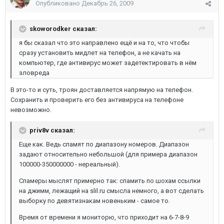
Опубликовано
Декабрь 26, 2009
skoworodker сказал:
я бы сказал что это направлено ещё и на то, что чтобы
сразу установить мидлет на телефон, а не качать на
компьютер, где антивирус может задетектировать в нём
зловреда
В это-то и суть, троян доставляется напрямую на телефон.
Сохранить и проверить его без антивируса на телефоне
невозможно.
priv8v сказал:
Еще как. Ведь спамят по диапазону номеров. Диапазон
задают относительно небольшой (для примера диапазон
100000-350000000 - нереальный).
Спамеры мыслят примерно так: спамить по шохам ссылки
на джимм, лежащий на slil.ru смысла немного, а вот сделать
выборку по девятизнакам новеньким - самое то.
Время от времени я мониторю, что приходит на 6-7-8-9