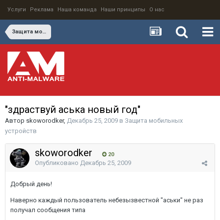
Услуги
Реклама
Наша команда
Наши принципы
О нас
Защита мобильных устройств
"здраствуй аська новый год"
Автор
skoworodker
,
Декабрь 25, 2009
в
Защита мобильных
устройств
skoworodker
20
Опубликовано
Декабрь 25, 2009
Добрый день!
Наверно каждый пользователь небезызвестной "аськи" не раз
получал сообщения типа