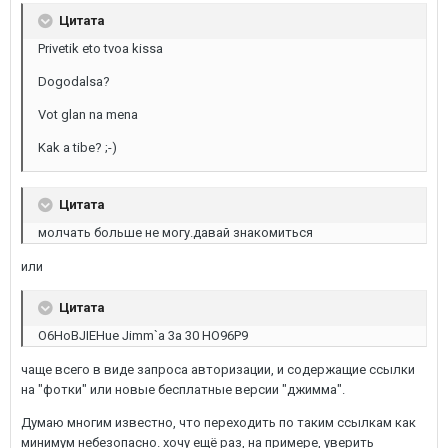
Цитата
Privetik eto tvoa kissa
Dogodalsa?
Vot glan na mena
Kak a tibe? ;-)
Цитата
молчать больше не могу.давай знакомиться
или
Цитата
O6HoBJIEHue Jimm`a 3a 30 HO96P9
чаще всего в виде запроса авторизации, и содержащие ссылки
на "фотки" или новые бесплатные версии "джимма".
Думаю многим известно, что переходить по таким ссылкам как
минимум небезопасно. хочу ещё раз, на примере, уверить