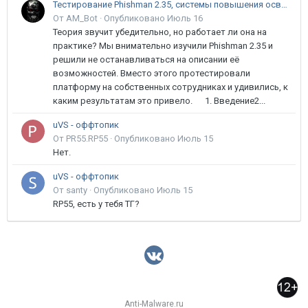
Тестирование Phishman 2.35, системы повышения осведомлённости пользователей в сфере ИБ
От AM_Bot ·
Опубликовано
Июль 16
Теория звучит убедительно, но работает ли она на
практике? Мы внимательно изучили Phishman 2.35 и
решили не останавливаться на описании её
возможностей. Вместо этого протестировали
платформу на собственных сотрудниках и удивились, к
каким результатам это привело. 1. Введение2...
uVS - оффтопик
От PR55.RP55 ·
Опубликовано
Июль 15
Нет.
uVS - оффтопик
От santy ·
Опубликовано
Июль 15
RP55, есть у тебя ТГ?
Anti-Malware.ru