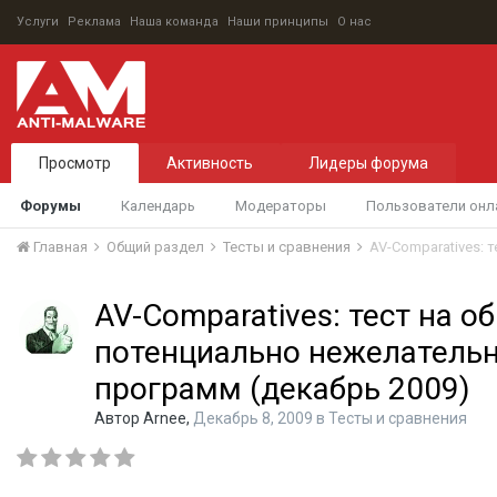
Услуги
Реклама
Наша команда
Наши принципы
О нас
Просмотр
Активность
Лидеры форума
Форумы
Календарь
Модераторы
Пользователи онл
Главная
Общий раздел
Тесты и сравнения
AV-Comparatives: тест на 
потенциально нежелатель
программ (декабрь 2009)
Автор
Arnee
,
Декабрь 8, 2009
в
Тесты и сравнения