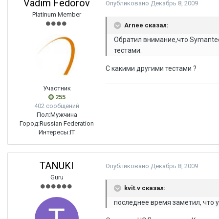
Vadim Fedorov
Опубликовано
Декабрь 8, 2009
Platinum Member
Arnee сказал:
Обратил внимание,что Symantec
тестами.
С какими другими тестами ?
Участник
255
402 сообщений
Пол:
Мужчина
Город:
Russian Federation
Интересы:
IT
TANUKI
Опубликовано
Декабрь 8, 2009
Guru
kvit.v сказал:
последнее время заметил, что у 