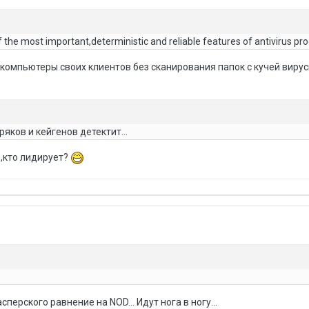
of the most important,deterministic and reliable features of antivirus pr
 компьютеры своих клиентов без сканирования папок с кучей виру
ряков и кейгенов детектит...
е,кто лидирует?
перского равнение на NOD... Идут нога в ногу...