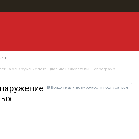
айн
AV-Comparatives: тест на обнаружение потенциально нежелательных программ (декабрь 2009)
обнаружение
Войдите для возможности подписаться
П
ных