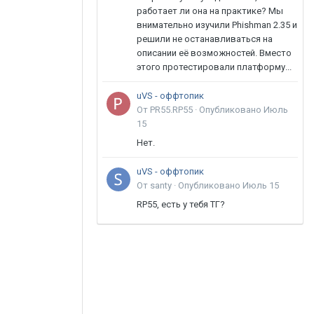
работает ли она на практике? Мы
внимательно изучили Phishman 2.35 и
решили не останавливаться на
описании её возможностей. Вместо
этого протестировали платформу...
uVS - оффтопик
От PR55.RP55 ·
Опубликовано
Июль
15
Нет.
uVS - оффтопик
От santy ·
Опубликовано
Июль 15
RP55, есть у тебя ТГ?