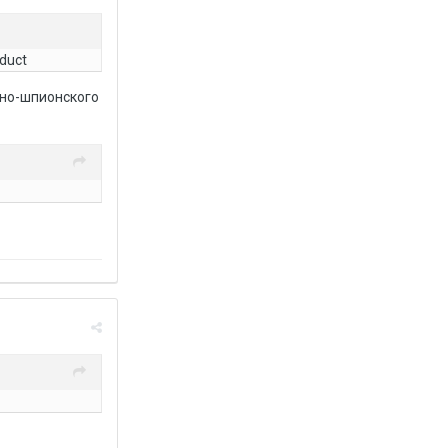
oduct
сно-шпионского