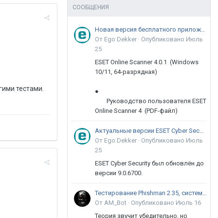
СООБЩЕНИЯ
Новая версия бесплатного приложения ESET Online Scanner доступна пользователям
От Ego Dekker ·
Опубликовано
Июль
25
ESET Online Scanner 4.0.1 (Windows
10/11, 64-разрядная)
гими тестами.
●
Руководство пользователя ESET
Online Scanner 4 (PDF-файл)
Актуальные версии ESET Cyber Security 9
От Ego Dekker ·
Опубликовано
Июль
25
ESET Cyber Security был обновлён до
версии 9.0.6700.
Тестирование Phishman 2.35, системы повышения осведомлённости пользователей в сфере ИБ
От AM_Bot ·
Опубликовано
Июль 16
Теория звучит убедительно, но