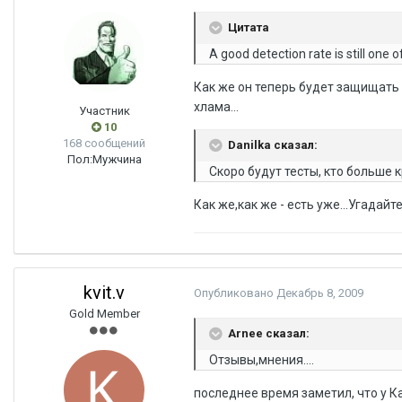
Цитата
A good detection rate is still one 
Как же он теперь будет защищать
хлама...
Участник
10
168 сообщений
Danilka сказал:
Пол:
Мужчина
Скоро будут тесты, кто больше к
Как же,как же - есть уже...Угадайт
kvit.v
Опубликовано
Декабрь 8, 2009
Gold Member
Arnee сказал:
Отзывы,мнения....
последнее время заметил, что у Кас