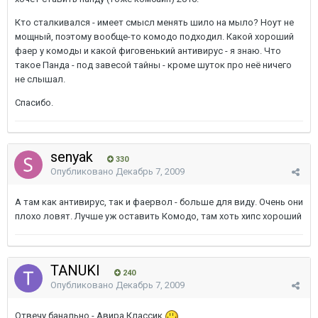
Кто сталкивался - имеет смысл менять шило на мыло? Ноут не
мощный, поэтому вообще-то комодо подходил. Какой хороший
фаер у комоды и какой фиговенький антивирус - я знаю. Что
такое Панда - под завесой тайны - кроме шуток про неё ничего
не слышал.
Спасибо.
senyak
330
Опубликовано
Декабрь 7, 2009
А там как антивирус, так и фаервол - больше для виду. Очень они
плохо ловят. Лучше уж оставить Комодо, там хоть хипс хороший
TANUKI
240
Опубликовано
Декабрь 7, 2009
Отвечу банально - Авира Классик