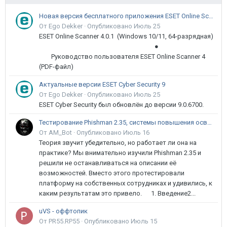
Новая версия бесплатного приложения ESET Online Scanner доступна пользователям
От Ego Dekker ·
Опубликовано
Июль 25
ESET Online Scanner 4.0.1 (Windows 10/11, 64-разрядная)
●
Руководство пользователя ESET Online Scanner 4
(PDF-файл)
Актуальные версии ESET Cyber Security 9
От Ego Dekker ·
Опубликовано
Июль 25
ESET Cyber Security был обновлён до версии 9.0.6700.
Тестирование Phishman 2.35, системы повышения осведомлённости пользователей в сфере ИБ
От AM_Bot ·
Опубликовано
Июль 16
Теория звучит убедительно, но работает ли она на
практике? Мы внимательно изучили Phishman 2.35 и
решили не останавливаться на описании её
возможностей. Вместо этого протестировали
платформу на собственных сотрудниках и удивились, к
каким результатам это привело. 1. Введение2...
uVS - оффтопик
От PR55.RP55 ·
Опубликовано
Июль 15