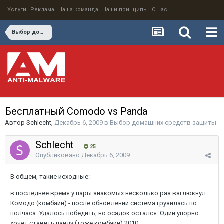
Услуги
Реклама
Наша команда
Наши принципы
О нас
Выбор домашних средств защиты
Бесплатный Comodo vs Panda
Автор
Schlecht
,
Декабрь 6, 2009
в
Выбор домашних средств защиты
Schlecht
25
Опубликовано
Декабрь 6, 2009
В общем, такие исходные:
в последнее время у пары знакомых несколько раз взглюкнул
Комодо (комбайн) - после обновлений система грузилась по
полчаса. Удалось победить, но осадок остался. Один упорно
хочет ставить панду (тоже комбайн) 2010.