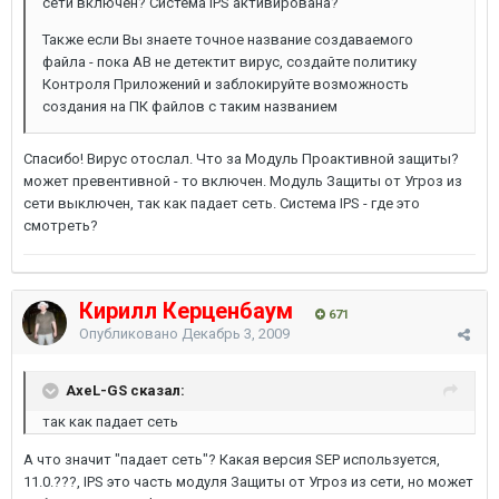
сети включен? Система IPS активирована?
Также если Вы знаете точное название создаваемого
файла - пока АВ не детектит вирус, создайте политику
Контроля Приложений и заблокируйте возможность
создания на ПК файлов с таким названием
Спасибо! Вирус отослал. Что за Модуль Проактивной защиты?
может превентивной - то включен. Модуль Защиты от Угроз из
сети выключен, так как падает сеть. Система IPS - где это
смотреть?
Кирилл Керценбаум
671
Опубликовано
Декабрь 3, 2009
AxeL-GS сказал:
так как падает сеть
А что значит "падает сеть"? Какая версия SEP используется,
11.0.???, IPS это часть модуля Защиты от Угроз из сети, но может