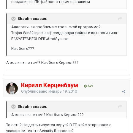
создания на ПК файлов с таким названием
Shaulin сказал:
Аналогичная проблема с троянской программой
Trojan.Win32.Inject.aatj, создающая файлы и каталоги типа:
F:\SYSTEM\FOLDER\AmdSys.exe
Как быть???
А воз и ныне там!? Как быть Кирилл???
Кирилл Керценбаум
671
Опубликовано
Январь 19, 2010
Shaulin сказал:
А воз и ныне там!? Как быть Кирилл???
То есть? Не детектируется вирус? В ТП кейс открывали с
указанием тикета Security Response?