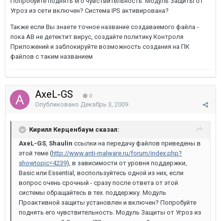
Попробуйте поднять его чувствительность. Модуль Защиты от
Угроз из сети включен? Система IPS активирована?
Также если Вы знаете точное название создаваемого файла -
пока АВ не детектит вирус, создайте политику Контроля
Приложений и заблокируйте возможность создания на ПК
файлов с таким названием
AxeL-GS
0
Опубликовано
Декабрь 3, 2009
Кирилл Керценбаум сказал:
AxeL-GS
,
Shaulin
ссылки на передачу файлов приведены в
этой теме (
http://www.anti-malware.ru/forum/index.php?
showtopic=4239
), в зависимости от уровня поддержки,
Basic или Essential, воспользуйтесь одной из них, если
вопрос очень срочный - сразу после ответа от этой
системы обращайтесь в тех. поддержку. Модуль
Проактивной защиты установлен и включен? Попробуйте
поднять его чувствительность. Модуль Защиты от Угроз из