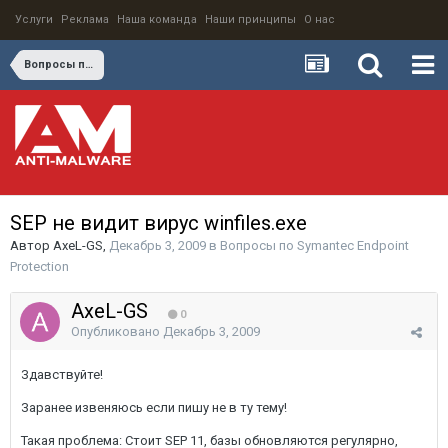
Услуги
Реклама
Наша команда
Наши принципы
О нас
Вопросы по Symantec Endpoint Protection
SEP не видит вирус winfiles.exe
Автор
AxeL-GS
,
Декабрь 3, 2009
в
Вопросы по Symantec Endpoint
Protection
AxeL-GS
0
Опубликовано
Декабрь 3, 2009
Здавствуйте!
Заранее извеняюсь если пишу не в ту тему!
Такая проблема: Стоит SEP 11, базы обновляются регулярно,