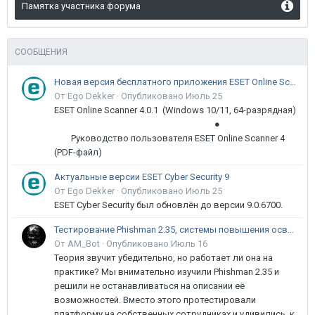
Памятка участника форума
СООБЩЕНИЯ
Новая версия бесплатного приложения ESET Online Scanner доступна пользователям
От Ego Dekker ·
Опубликовано
Июль 25
ESET Online Scanner 4.0.1 (Windows 10/11, 64-разрядная)
●
Руководство пользователя ESET Online Scanner 4
(PDF-файл)
Актуальные версии ESET Cyber Security 9
От Ego Dekker ·
Опубликовано
Июль 25
ESET Cyber Security был обновлён до версии 9.0.6700.
Тестирование Phishman 2.35, системы повышения осведомлённости пользователей в сфере ИБ
От AM_Bot ·
Опубликовано
Июль 16
Теория звучит убедительно, но работает ли она на
практике? Мы внимательно изучили Phishman 2.35 и
решили не останавливаться на описании её
возможностей. Вместо этого протестировали
платформу на собственных сотрудниках и удивились, к