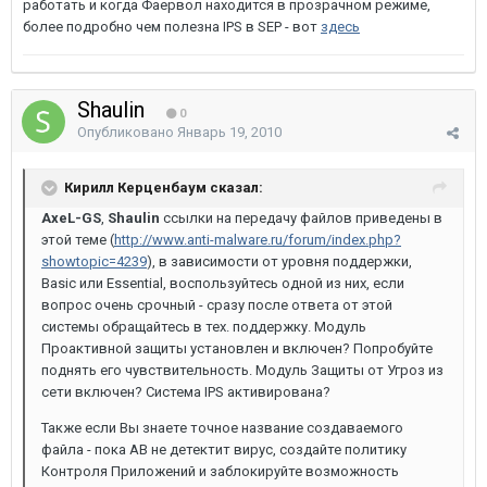
работать и когда Фаервол находится в прозрачном режиме,
более подробно чем полезна IPS в SEP - вот
здесь
Shaulin
0
Опубликовано
Январь 19, 2010
Кирилл Керценбаум сказал:
AxeL-GS
,
Shaulin
ссылки на передачу файлов приведены в
этой теме (
http://www.anti-malware.ru/forum/index.php?
showtopic=4239
), в зависимости от уровня поддержки,
Basic или Essential, воспользуйтесь одной из них, если
вопрос очень срочный - сразу после ответа от этой
системы обращайтесь в тех. поддержку. Модуль
Проактивной защиты установлен и включен? Попробуйте
поднять его чувствительность. Модуль Защиты от Угроз из
сети включен? Система IPS активирована?
Также если Вы знаете точное название создаваемого
файла - пока АВ не детектит вирус, создайте политику
Контроля Приложений и заблокируйте возможность