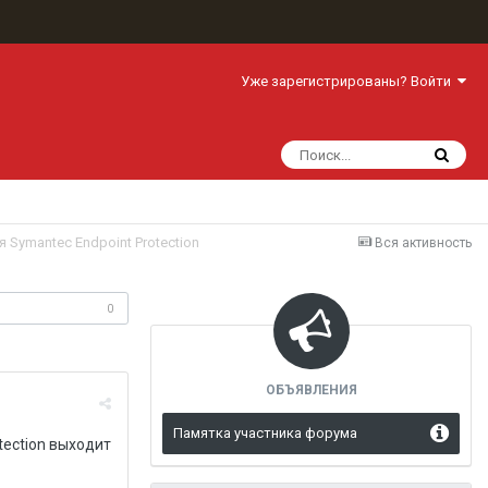
Уже зарегистрированы? Войти
ля Symantec Endpoint Protection
Вся активность
одписчики
0
ОБЪЯВЛЕНИЯ
Памятка участника форума
tection выходит