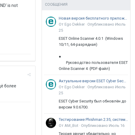
СООБЩЕНИЯ
ND' is not
Новая версия бесплатного приложения ESET Online Scanner доступна пользователям
От Ego Dekker ·
Опубликовано
Июль
25
ESET Online Scanner 4.0.1 (Windows
10/11, 64-разрядная)
●
Руководство пользователя ESET
Online Scanner 4 (PDF-файл)
Актуальные версии ESET Cyber Security 9
щё более
От Ego Dekker ·
Опубликовано
Июль
25
ESET Cyber Security был обновлён до
версии 9.0.6700.
Тестирование Phishman 2.35, системы повышения осведомлённости пользователей в сфере ИБ
От AM_Bot ·
Опубликовано
Июль 16
Теория звучит убедительно, но