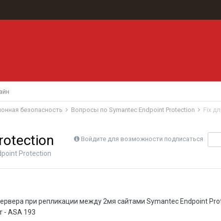
айн
ионная безопасность
Вопросы по Symantec Endpoint Protection
Fix д
rotection
Войдите для возможности подписаться
П
oint Protection
ервера при репликации между 2мя сайтами Symantec Endpoint Pro
 - ASA 193