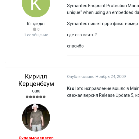
Symantec Endpoint Protection Manage
unique" when using an embedded d
Symantec пишет прро фикс. номер F
Кандидат
0
где его взять?
1 сообщение
спасибо
Кирилл
Опубликовано
Ноябрь 24, 2009
Керценбаум
Krol
это исправление вошло в Main
Guru
свежая версия Release Update 5, к
Супермодератор