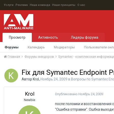
Услуги
Реклама
Наша команда
Наши принципы
О нас
Просмотр
Активность
Лидеры форума
Форумы
Календарь
Модераторы
Пользователи онл
Главная
Форумы вендоров
Symantec - комплексная информац
Fix для Symantec Endpoint P
Автор
Krol
,
Ноябрь 24, 2009
в
Вопросы по Symantec Endp
Krol
Опубликовано
Ноябрь 24, 2009
Newbie
после поломки и восстановления с
"Ошибка отправки". Ошбка выходит