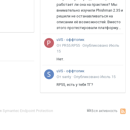
работает ли она на практике? Мы
внимательно изучили Phishman 2.35 и
решили не останавливаться на
описании её возможностей. Вместо
этого протестировали платформу...
uVS - оффтопик
От PR55.RP55 ·
Опубликовано
Июль
15
Нет.
uVS - оффтопик
От santy ·
Опубликовано
Июль 15
RP55, есть у тебя ТГ?
ля Symantec Endpoint Protection
Вся активность