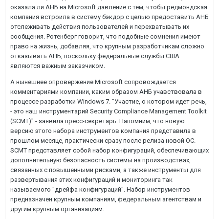
оказала ли АНБ на Microsoft давление с тем, чтобы редмондская
компания встроила в систему бэкдор с целью предоставить АНБ
отслеживать действия пользователей и перехватывать их
сообщения. Ротенберг говорит, что подобные сомнения имеют
право на жизнь, добавляя, что крупным разработчикам сложно
отказывать АНБ, поскольку федеральные службы США
являются важным заказчиком.
А нынешнее опровержение Microsoft сопровождается
комментариями компании, каким образом АНБ учавствовала в
процессе разработки Windows 7. "Участие, о котором идет речь,
- это наш инструментарий Security Compliance Management Toolkit
(SCMT)" - заявила пресс-секретарь. Напомним, что новую
версию этого набора инструментов компания представила в
прошлом месяце, практически сразу после релиза новой ОС.
SCMT представляет собой набор конфигураций, обеспечивающих
дополнительную безопасность системы на производствах,
связанных с повышенными рисками, а также инструменты для
развертывания этих конфигураций и мониторинга так
называемого "дрейфа конфигураций". Набор инструментов
предназначен крупным компаниям, федеральным агентствам и
другим крупным организациям.