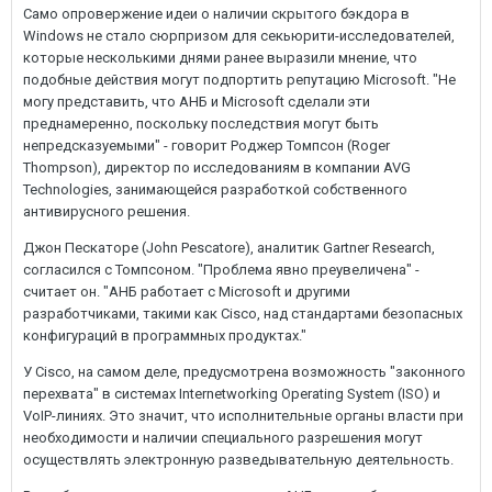
Само опровержение идеи о наличии скрытого бэкдора в
Windows не стало сюрпризом для секьюрити-исследователей,
которые несколькими днями ранее выразили мнение, что
подобные действия могут подпортить репутацию Microsoft. "Не
могу представить, что АНБ и Microsoft сделали эти
преднамеренно, поскольку последствия могут быть
непредсказуемыми" - говорит Роджер Томпсон (Roger
Thompson), директор по исследованиям в компании AVG
Technologies, занимающейся разработкой собственного
антивирусного решения.
Джон Пескаторе (John Pescatore), аналитик Gartner Research,
согласился с Томпсоном. "Проблема явно преувеличена" -
считает он. "АНБ работает с Microsoft и другими
разработчиками, такими как Cisco, над стандартами безопасных
конфигураций в программных продуктах."
У Cisco, на самом деле, предусмотрена возможность "законного
перехвата" в системах Internetworking Operating System (ISO) и
VoIP-линиях. Это значит, что исполнительные органы власти при
необходимости и наличии специального разрешения могут
осуществлять электронную разведывательную деятельность.