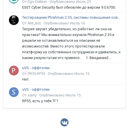
От Ego Dekker ·
Опубликовано
Июль 25
ESET Cyber Security был обновлён до версии 9.0.6700.
Тестирование Phishman 2.35, системы повышения осведомлённости пользователей в сфере ИБ
От AM_Bot ·
Опубликовано
Июль 16
Теория звучит убедительно, но работает ли она на
практике? Мы внимательно изучили Phishman 2.35 и
решили не останавливаться на описании её
возможностей. Вместо этого протестировали
платформу на собственных сотрудниках и удивились, к
каким результатам это привело. 1. Введение2...
uVS - оффтопик
От PR55.RP55 ·
Опубликовано
Июль 15
Нет.
uVS - оффтопик
От santy ·
Опубликовано
Июль 15
RP55, есть у тебя ТГ?