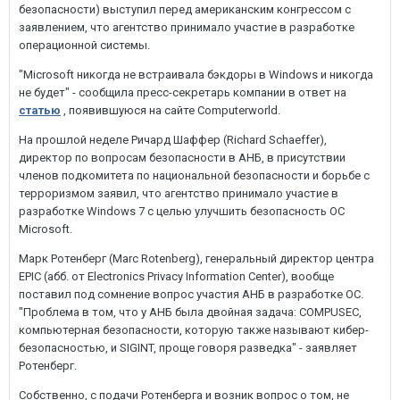
безопасности) выступил перед американским конгрессом с
заявлением, что агентство принимало участие в разработке
операционной системы.
"Microsoft никогда не встраивала бэкдоры в Windows и никогда
не будет" - сообщила пресс-секретарь компании в ответ на
статью
, появившуюся на сайте Computerworld.
На прошлой неделе Ричард Шаффер (Richard Schaeffer),
директор по вопросам безопасности в АНБ, в присутствии
членов подкомитета по национальной безопасности и борьбе с
терроризмом заявил, что агентство принимало участие в
разработке Windows 7 с целью улучшить безопасность ОС
Microsoft.
Марк Ротенберг (Marc Rotenberg), генеральный директор центра
EPIC (абб. от Electronics Privacy Information Center), вообще
поставил под сомнение вопрос участия АНБ в разработке ОС.
"Проблема в том, что у АНБ была двойная задача: COMPUSEC,
компьютерная безопасности, которую также называют кибер-
безопасностью, и SIGINT, проще говоря разведка" - заявляет
Ротенберг.
Собственно, с подачи Ротенберга и возник вопрос о том, не