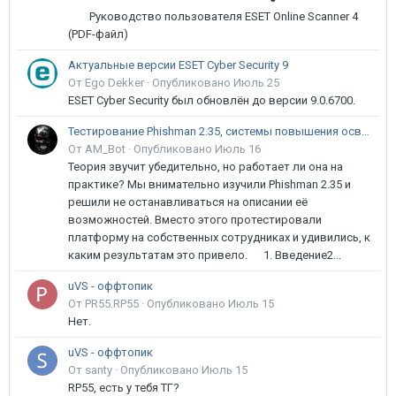
Руководство пользователя ESET Online Scanner 4
(PDF-файл)
Актуальные версии ESET Cyber Security 9
От Ego Dekker ·
Опубликовано
Июль 25
ESET Cyber Security был обновлён до версии 9.0.6700.
Тестирование Phishman 2.35, системы повышения осведомлённости пользователей в сфере ИБ
От AM_Bot ·
Опубликовано
Июль 16
Теория звучит убедительно, но работает ли она на
практике? Мы внимательно изучили Phishman 2.35 и
решили не останавливаться на описании её
возможностей. Вместо этого протестировали
платформу на собственных сотрудниках и удивились, к
каким результатам это привело. 1. Введение2...
uVS - оффтопик
От PR55.RP55 ·
Опубликовано
Июль 15
Нет.
uVS - оффтопик
От santy ·
Опубликовано
Июль 15
RP55, есть у тебя ТГ?