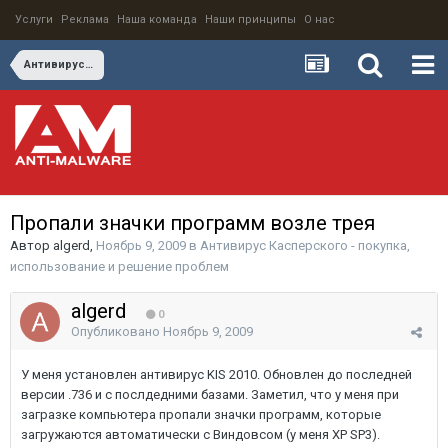
Услуги
Реклама
Наша команда
Наши принципы
О нас
Антивирус Касперского - покупка, использование и решение проблем
Пропали значки программ возле трея
Автор
algerd
,
Ноябрь 9, 2009
в
Антивирус Касперского - покупка,
использование и решение проблем
algerd
0
Опубликовано
Ноябрь 9, 2009
У меня установлен антивирус KIS 2010. Обновлен до последней
версии .736 и с послдедними базами. Заметил, что у меня при
загразке компьютера пропали значки программ, которые
загружаются автоматически с Виндовсом (у меня XP SP3).