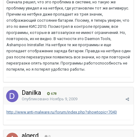
Сначала решил, что это проблема в системе, но такую же
проблему увидел и на нетбуке, где установлен тот же антивирус.
Причем на нетбуке даже пропадает из трея значек,
отображающий состояние батареи. Посему, я теперь уверен, что
это по вине КИС 2010. Посмотрел в контроле прграмм, все
программы, которые в автозапуске не имеют ограничений. Но,
повторюсь, их не видно. В частности это Daemon Tools,
Ashampoo Ininstaller. На нетбуке те же программы и еще
пропадает отображение заряда батареи. Правда на нетбуке один
раз после перезагрузки появились все значки, но при повторной
перезгразке опять пропали. Программы работоспособность не
потеряли, но я потерял удобство работы.
Danilka
678
Опубликовано
Ноябрь 9, 2009
http://www.anti-malware.ru/forum/index.php?showtopic=7043
algerd
0