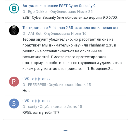
Актуальные версии ESET Cyber Security 9
От Ego Dekker ·
Опубликовано
Июль 25
ESET Cyber Security был обновлён до версии 9.0.6700.
Тестирование Phishman 2.35, системы повышения осведомлённости пользователей в сфере ИБ
От AM_Bot ·
Опубликовано
Июль 16
Теория звучит убедительно, но работает ли она на
практике? Мы внимательно изучили Phishman 2.35 и
решили не останавливаться на описании её
возможностей. Вместо этого протестировали
платформу на собственных сотрудниках и удивились, к
каким результатам это привело. 1. Введение2...
uVS - оффтопик
От PR55.RP55 ·
Опубликовано
Июль 15
Нет.
uVS - оффтопик
От santy ·
Опубликовано
Июль 15
RP55, есть у тебя ТГ?